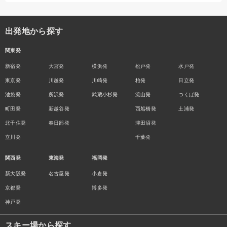
出発地から探す
関東発
新宿発
大宮発
横浜発
松戸発
水戸発
東京発
川越発
川崎発
柏発
日立発
池袋発
所沢発
武蔵小杉発
流山発
つくば発
町田発
新越谷発
西船橋発
土浦発
北千住発
春日部発
津田沼発
立川発
千葉発
関西発
東海発
福岡発
新大阪発
名古屋発
小倉発
京都発
博多発
神戸発
スキー場から探す