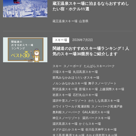
蔵王温泉スキー場に泊まるならおすすめし
たい宿・ホテル11選
蔵王温泉スキー場
山形県
スキー場
2026年7月2日
関越道のおすすめスキー場ランキング！人
気のスキー場30箇所をご紹介します
スキー
スノーボード
たんばらスキーパーク
川場スキー場
丸沼高原スキー場
群馬みなかみほうだいぎスキー場
ノルンみなかみスキー場
舞子スノーリゾート
野沢温泉スキー場
苗場スキー場
上越国際スキー場
岩原スキー場
石打丸山スキー場
湯沢中里スノーリゾート
かたしな高原スキー場
ホワイトワールド尾瀬岩鞍
スノーパーク尾瀬戸倉
奥利根スノーパーク
GALA湯沢スキー場
神立スノーリゾート
湯沢パークスキー場
湯沢高原スキー場
かぐらスキー場
オグナほたかスキー場
谷川岳天神平スキー場
水上高原 藤原スキー場
さかえ倶楽部スキー場