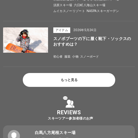
須原スキー場
六日町八海山スキー場
ムイカスノーリゾート
NASPAスキーガーデン
アイテム
2026年5月24日
スノボブーツの下に履く靴下・ソックスの
おすすめは？
初心者
服装
小物
スノーボード
もっと見る
REVIEWS
スキーツアー参加者様のお声
白馬八方尾根スキー場