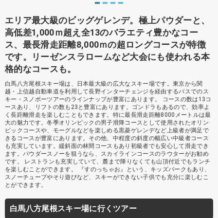
エリア最大級のビッグゲレンデ。極上パウダーと、
高低差1,000ｍ超え全13のバラエティ豊かなコー
ス、最長滑走距離8,000ｍの超ロングコースが特徴
です。リーゼンスラロームなど大会にも使われる本
格的なコースも。
白馬八方尾根スキー場は、日本最大級の広大なスキー場です。東京から関
越・上信越自動車道を利用して長野インターチェンジを経由するバスでのス
キー・スノボーツアーのラインナップが豊富にあります。 コースの数は13コ
ースあり、リフトの数も23と豊富にあります。ゴンドラもあるので、効率よ
く長距離滑走を楽しむこともできます。特に最長滑走距離8000メートルは最
大の魅力です。冬季オリンピックの男子滑降コースとして使用されたオリン
ピックコースや、モーグルなどを楽しめる黒菱ゲレンデなど上級者が満足で
きるコースが豊富にあります。その他、中程度の斜度の幅広い中級者コース
も充実しています。緩斜面の林間コースもあり初級者でも安心して滑走でき
ます。パウダースノーを狙うなら、スカイラインコースのラウターがお勧め
です。 レストランも充実していて、麓まで降りなくても山頂付近でもランチ
を楽しむことができます。 『すのっちゃお』という、キッズパークもあり、
スノーチューブやそり遊びなど、スキーができない子供でも充分に楽しむこ
とができます。
白馬八方尾根スキー場に行くツアー