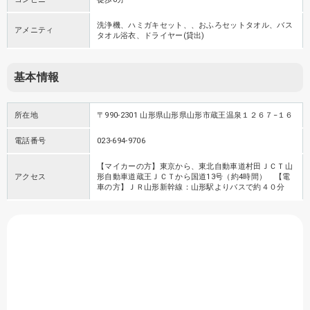
洗浄機、ハミガキセット、、おふろセットタオル、バス
アメニティ
タオル浴衣、ドライヤー(貸出)
基本情報
所在地
〒990-2301 山形県山形県山形市蔵王温泉１２６７−１６
電話番号
023-694-9706
【マイカーの方】東京から、東北自動車道村田ＪＣＴ山
アクセス
形自動車道蔵王ＪＣＴから国道13号（約4時間） 【電
車の方】ＪＲ山形新幹線：山形駅よりバスで約４０分