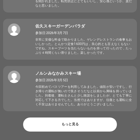
を聞かれました。転売防止にとてもいいし、安心感というか、楽だ
なと思いました。
佐久スキーガーデンパラダ
参加日2026年3月7日
非常に安価な料金で助かりました。ゲレンデレストランの食事もお
いしかった。とんかつ定食1600円は，良心的とも言えなくもない
ですね。スキーブーツを当たらないものを持って行ったので，たっ
ぷり４時間くらい滑りました。楽しかったです。
ノルンみなかみスキー場
参加日2026年3月5日
今回初めてバスツアーを利用してみました。値段が安いですし、行
き帰りの運転が無いので良さそうだなと以前から興味を持っていま
した。到着後、運転士さんと少し雑談をしましたが、とても丁寧に
対応して下さる方でした。当然ではありますが、往復とも運転に全
く不安はありませんでした。ありがとうございました。
もっと見る