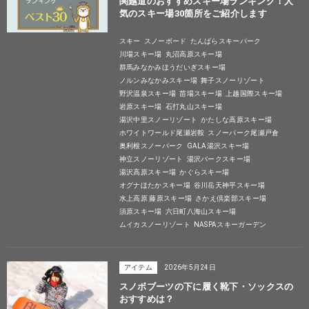
関越道のおすすめスキー場ランキング！人
気のスキー場30箇所をご紹介します
スキー
スノーボード
たんばらスキーパーク
川場スキー場
丸沼高原スキー場
群馬みなかみほうだいぎスキー場
ノルンみなかみスキー場
舞子スノーリゾート
野沢温泉スキー場
苗場スキー場
上越国際スキー場
岩原スキー場
石打丸山スキー場
湯沢中里スノーリゾート
かたしな高原スキー場
ホワイトワールド尾瀬岩鞍
スノーパーク尾瀬戸倉
奥利根スノーパーク
GALA湯沢スキー場
神立スノーリゾート
湯沢パークスキー場
湯沢高原スキー場
かぐらスキー場
オグナほたかスキー場
谷川岳天神平スキー場
水上高原 藤原スキー場
さかえ倶楽部スキー場
須原スキー場
六日町八海山スキー場
ムイカスノーリゾート
NASPAスキーガーデン
アイテム
2026年5月24日
スノボブーツの下に履く靴下・ソックスの
おすすめは？