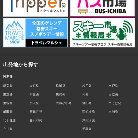
出発地から探す
関東発
新宿発
大宮発
横浜発
松戸発
水戸発
東京発
川越発
川崎発
柏発
日立発
池袋発
所沢発
武蔵小杉発
流山発
つくば発
町田発
新越谷発
西船橋発
土浦発
北千住発
春日部発
津田沼発
立川発
千葉発