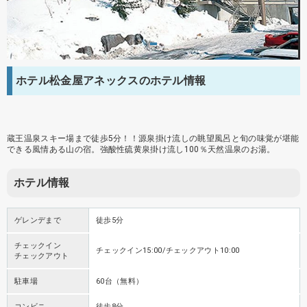
ホテル松金屋アネックスのホテル情報
蔵王温泉スキー場まで徒歩5分！！源泉掛け流しの眺望風呂と旬の味覚が堪能
できる風情ある山の宿。強酸性硫黄泉掛け流し100％天然温泉のお湯。
ホテル情報
ゲレンデまで
徒歩5分
チェックイン
チェックイン15:00/チェックアウト10:00
チェックアウト
駐車場
60台（無料）
コンビニ
徒歩8分