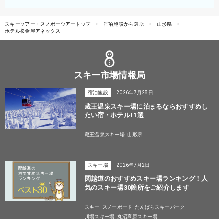
スキーツアー・スノボーツアートップ
宿泊施設から選ぶ
山形県
ホテル松金屋アネックス
スキー市場情報局
宿泊施設
2026年7月28日
蔵王温泉スキー場に泊まるならおすすめし
たい宿・ホテル11選
蔵王温泉スキー場
山形県
スキー場
2026年7月2日
関越道のおすすめスキー場ランキング！人
気のスキー場30箇所をご紹介します
スキー
スノーボード
たんばらスキーパーク
川場スキー場
丸沼高原スキー場