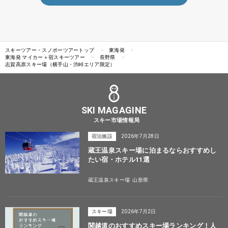
スキーツアー・スノボーツアートップ
東海発
東海発 マイカー＋宿スキーツアー
長野県
志賀高原スキー場（横手山・渋峠エリア限定）
SKI MAGAGINE
スキー市場情報局
宿泊施設
2026年7月28日
蔵王温泉スキー場に泊まるならおすすめし
たい宿・ホテル11選
蔵王温泉スキー場
山形県
スキー場
2026年7月2日
関越道のおすすめスキー場ランキング！人