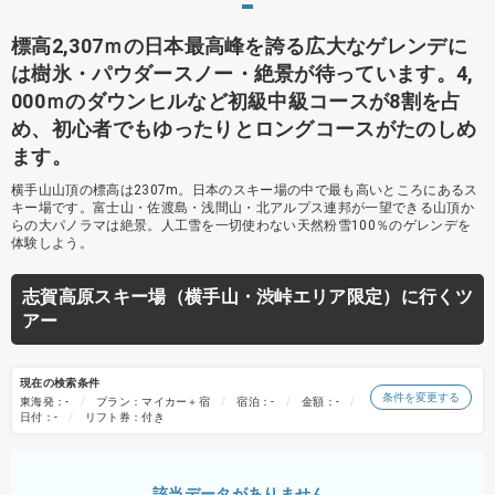
標高2,307ｍの日本最高峰を誇る広大なゲレンデに
は樹氷・パウダースノー・絶景が待っています。4,
000ｍのダウンヒルなど初級中級コースが8割を占
め、初心者でもゆったりとロングコースがたのしめ
ます。
横手山山頂の標高は2307m。日本のスキー場の中で最も高いところにあるス
キー場です。富士山・佐渡島・浅間山・北アルプス連邦が一望できる山頂か
らの大パノラマは絶景。人工雪を一切使わない天然粉雪100％のゲレンデを
体験しよう。
志賀高原スキー場（横手山・渋峠エリア限定）に行くツ
アー
現在の検索条件
条件を変更する
東海発：-
プラン：マイカー＋宿
宿泊：-
金額：-
日付：-
リフト券：付き
該当データがありません。