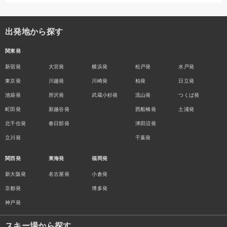
出発地から探す
関東発
新宿発
大宮発
横浜発
松戸発
水戸発
東京発
川越発
川崎発
柏発
日立発
池袋発
所沢発
武蔵小杉発
流山発
つくば発
町田発
新越谷発
西船橋発
土浦発
北千住発
春日部発
津田沼発
立川発
千葉発
関西発
東海発
福岡発
新大阪発
名古屋発
小倉発
京都発
博多発
神戸発
スキー場から探す