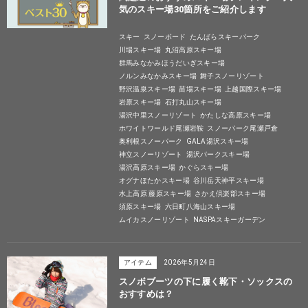
気のスキー場30箇所をご紹介します
スキー
スノーボード
たんばらスキーパーク
川場スキー場
丸沼高原スキー場
群馬みなかみほうだいぎスキー場
ノルンみなかみスキー場
舞子スノーリゾート
野沢温泉スキー場
苗場スキー場
上越国際スキー場
岩原スキー場
石打丸山スキー場
湯沢中里スノーリゾート
かたしな高原スキー場
ホワイトワールド尾瀬岩鞍
スノーパーク尾瀬戸倉
奥利根スノーパーク
GALA湯沢スキー場
神立スノーリゾート
湯沢パークスキー場
湯沢高原スキー場
かぐらスキー場
オグナほたかスキー場
谷川岳天神平スキー場
水上高原 藤原スキー場
さかえ倶楽部スキー場
須原スキー場
六日町八海山スキー場
ムイカスノーリゾート
NASPAスキーガーデン
アイテム
2026年5月24日
スノボブーツの下に履く靴下・ソックスの
おすすめは？