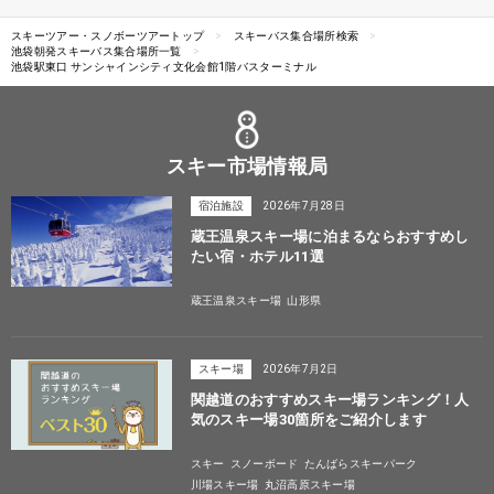
スキーツアー・スノボーツアートップ
スキーバス集合場所検索
池袋朝発スキーバス集合場所一覧
池袋駅東口 サンシャインシティ文化会館1階バスターミナル
スキー市場情報局
宿泊施設
2026年7月28日
蔵王温泉スキー場に泊まるならおすすめし
たい宿・ホテル11選
蔵王温泉スキー場
山形県
スキー場
2026年7月2日
関越道のおすすめスキー場ランキング！人
気のスキー場30箇所をご紹介します
スキー
スノーボード
たんばらスキーパーク
川場スキー場
丸沼高原スキー場