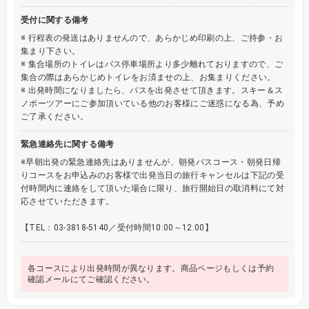
受付に関する備考
※ 行程表の発送はありませんので、あらかじめ印刷の上、ご持参・お
集まり下さい。
※ 集合場所のトイレはバス停車場所より多少離れておりますので、ご
集合の際はあらかじめトイレをお済ませの上、お集まりください。
※ 出発時間になりましたら、バスを出発させて頂きます。スキー＆ス
ノボーツアーにご参加頂いている他のお客様にご迷惑になる為、予め
ご了承ください。
緊急連絡先に関する備考
※早朝出発の緊急連絡先はありませんが、朝発バスコース・朝発日帰
りコースをお申込みのお客様で出発当日の旅行キャンセルは下記の受
付時間内に連絡をして頂いた場合に限り、旅行開始日の取消料にて対
応させていただきます。
【TEL：03-3818-5140／受付時間10:00～12:00】
各コースにより出発時間が異なります。商品ページもしくは予約
確認メールにてご確認ください。