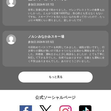
参加日2026年3月7日
非常に安価な料金で助かりました。ゲレンデレストランの食事もお
いしかった。とんかつ定食1600円は，良心的とも言えなくもない
ですね。スキーブーツを当たらないものを持って行ったので，たっ
ぷり４時間くらい滑りました。楽しかったです。
ノルンみなかみスキー場
参加日2026年3月5日
今回初めてバスツアーを利用してみました。値段が安いですし、行
き帰りの運転が無いので良さそうだなと以前から興味を持っていま
した。到着後、運転士さんと少し雑談をしましたが、とても丁寧に
対応して下さる方でした。当然ではありますが、往復とも運転に全
く不安はありませんでした。ありがとうございました。
もっと見る
公式ソーシャルページ