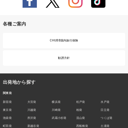
各種ご案内
CHUBB国内旅行保険
勧誘方針
出発地から探す
関東発
新宿発
大宮発
横浜発
松戸発
水戸発
東京発
川越発
川崎発
柏発
日立発
池袋発
所沢発
武蔵小杉発
流山発
つくば発
町田発
新越谷発
西船橋発
土浦発