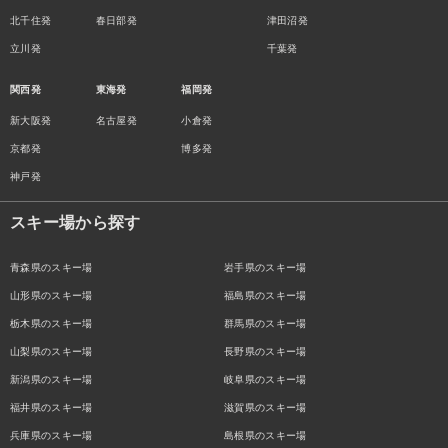
北千住発
春日部発
津田沼発
立川発
千葉発
関西発
東海発
福岡発
新大阪発
名古屋発
小倉発
京都発
博多発
神戸発
スキー場から探す
青森県のスキー場
岩手県のスキー場
山形県のスキー場
福島県のスキー場
栃木県のスキー場
群馬県のスキー場
山梨県のスキー場
長野県のスキー場
新潟県のスキー場
岐阜県のスキー場
福井県のスキー場
滋賀県のスキー場
兵庫県のスキー場
島根県のスキー場