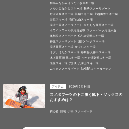
群馬みなかみほうだいぎスキー場
ノルンみなかみスキー場
舞子スノーリゾート
野沢温泉スキー場
苗場スキー場
上越国際スキー場
岩原スキー場
石打丸山スキー場
湯沢中里スノーリゾート
かたしな高原スキー場
ホワイトワールド尾瀬岩鞍
スノーパーク尾瀬戸倉
奥利根スノーパーク
GALA湯沢スキー場
神立スノーリゾート
湯沢パークスキー場
湯沢高原スキー場
かぐらスキー場
オグナほたかスキー場
谷川岳天神平スキー場
水上高原 藤原スキー場
さかえ倶楽部スキー場
須原スキー場
六日町八海山スキー場
ムイカスノーリゾート
NASPAスキーガーデン
アイテム
2026年5月24日
スノボブーツの下に履く靴下・ソックスの
おすすめは？
初心者
服装
小物
スノーボード