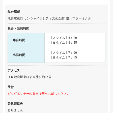
集合場所
池袋駅東口 サンシャインシティ文化会館1階バスターミナル
集合・出発時間
【Ａタイム】6：40
集合時間
【Ｂタイム】6：55
【Ａタイム】7：00
出発時間
【Ｂタイム】7：15
アクセス
ＪＲ池袋駅東口より徒歩約15分
受付
ビッグホリデーの集合場所へお越しください
緊急連絡先
ありません