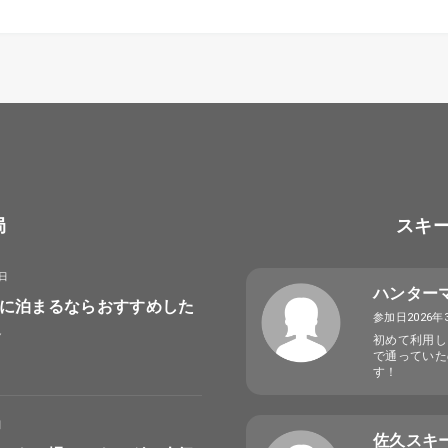
局
スキ
8日
ハンター
に泊まるならおすすめした
参加日2026年
選
初めて利用し
で通っていた
す！
日
佐久スキ