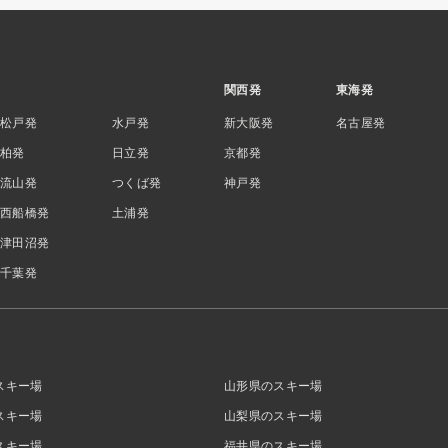
関西発
東海発
松戸発
水戸発
新大阪発
名古屋発
柏発
日立発
京都発
流山発
つくば発
神戸発
西船橋発
土浦発
津田沼発
千葉発
スキー場
山形県のスキー場
スキー場
山梨県のスキー場
スキー場
福井県のスキー場