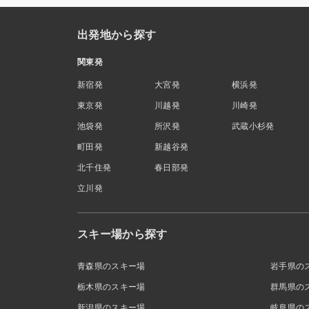
出発地から探す
関東発
新宿発
大宮発
横浜発
東京発
川越発
川崎発
池袋発
所沢発
武蔵小杉発
町田発
新越谷発
北千住発
春日部発
立川発
スキー場から探す
青森県のスキー場
岩手県の
栃木県のスキー場
群馬県の
新潟県のスキー場
岐阜県の