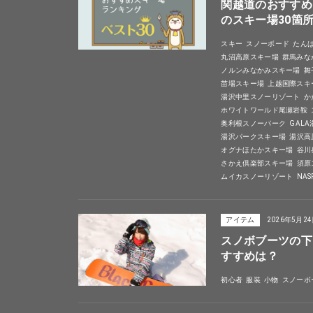
関越道のおすすめ
のスキー場30箇
スキー
スノーボード
たん
丸沼高原スキー場
群馬みな
ノルンみなかみスキー場
舞
苗場スキー場
上越国際スキ
湯沢中里スノーリゾート
か
ホワイトワールド尾瀬岩鞍
奥利根スノーパーク
GAL
湯沢パークスキー場
湯沢高
オグナほたかスキー場
谷川
さかえ倶楽部スキー場
須原
ムイカスノーリゾート
NA
アイテム
2026年5月2
スノボブーツの下
すすめは？
初心者
服装
小物
スノーボ