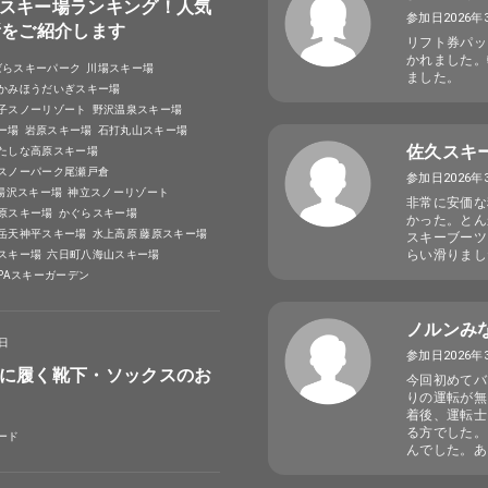
スキー場ランキング！人気
参加日2026年
所をご紹介します
リフト券パッ
かれました。
ばらスキーパーク
川場スキー場
ました。
かみほうだいぎスキー場
子スノーリゾート
野沢温泉スキー場
ー場
岩原スキー場
石打丸山スキー場
佐久スキ
たしな高原スキー場
スノーパーク尾瀬戸倉
参加日2026年
A湯沢スキー場
神立スノーリゾート
非常に安価な
原スキー場
かぐらスキー場
かった。とん
岳天神平スキー場
水上高原 藤原スキー場
スキーブーツ
らい滑りまし
スキー場
六日町八海山スキー場
SPAスキーガーデン
ノルンみ
4日
参加日2026年
に履く靴下・ソックスのお
今回初めてバ
りの運転が無
着後、運転士
る方でした。
ード
んでした。あ