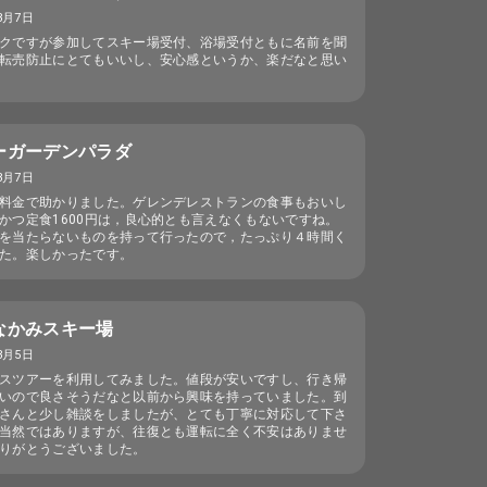
3月7日
クですが参加してスキー場受付、浴場受付ともに名前を聞
転売防止にとてもいいし、安心感というか、楽だなと思い
ーガーデンパラダ
3月7日
料金で助かりました。ゲレンデレストランの食事もおいし
かつ定食1600円は，良心的とも言えなくもないですね。
を当たらないものを持って行ったので，たっぷり４時間く
た。楽しかったです。
なかみスキー場
3月5日
スツアーを利用してみました。値段が安いですし、行き帰
いので良さそうだなと以前から興味を持っていました。到
さんと少し雑談をしましたが、とても丁寧に対応して下さ
当然ではありますが、往復とも運転に全く不安はありませ
りがとうございました。