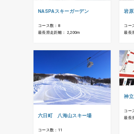
NASPAスキーガーデン
岩原
コース数：8
コー
最長滑走距離： 2,200m
最長滑
神立
コー
六日町 八海山スキー場
最長滑
コース数：11