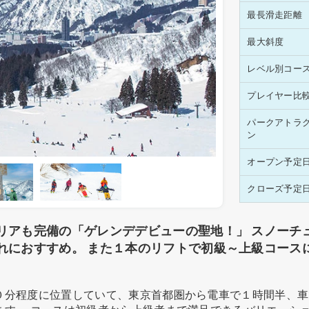
最長滑走距離
最大斜度
レベル別コー
プレイヤー比
パークアトラ
ン
オープン予定
クローズ予定
リアも完備の「ゲレンデデビューの聖地！」 スノーチ
れにおすすめ。 また１本のリフトで初級～上級コース
０分程度に位置していて、東京首都圏から電車で１時間半、車