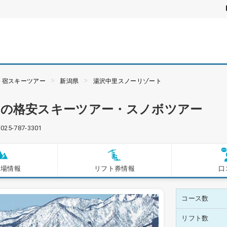
＋宿スキーツアー
新潟県
湯沢中里スノーリゾート
トの格安スキーツアー・スノボツアー
025-787-3301
ー場情報
リフト券情報
口
コース数
リフト数