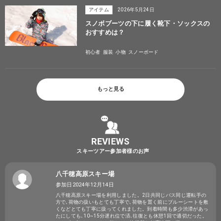
アイテム
2026年5月24日
スノボブーツの下に履く靴下・ソックスの
おすすめは？
初心者
服装
小物
スノーボード
もっと見る
REVIEWS
スキーツアー参加者様のお声
八千穂高原スキー場
参加日2024年12月14日
八千穂高原スキー場を利用しました。2日共同じバス同じ運転手の
方で､荷物の扱いもとても丁寧で､荷物を置く前にブルーシートを敷
くなどとても丁寧に扱ってくれました。到着時間も多少渋滞があっ
たにしても､10~15分遅れ位で済､往復とも休憩1回で適切だった。