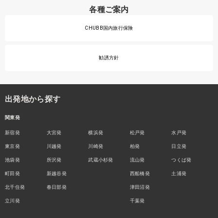
各種ご案内
CHUBB国内旅行保険
勧誘方針
出発地から探す
関東発
新宿発
大宮発
横浜発
松戸発
水戸発
東京発
川越発
川崎発
柏発
日立発
池袋発
所沢発
武蔵小杉発
流山発
つくば発
町田発
新越谷発
西船橋発
土浦発
北千住発
春日部発
津田沼発
立川発
千葉発