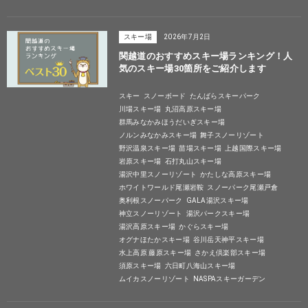
スキー場
2026年7月2日
関越道のおすすめスキー場ランキング！人
気のスキー場30箇所をご紹介します
スキー
スノーボード
たんばらスキーパーク
川場スキー場
丸沼高原スキー場
群馬みなかみほうだいぎスキー場
ノルンみなかみスキー場
舞子スノーリゾート
野沢温泉スキー場
苗場スキー場
上越国際スキー場
岩原スキー場
石打丸山スキー場
湯沢中里スノーリゾート
かたしな高原スキー場
ホワイトワールド尾瀬岩鞍
スノーパーク尾瀬戸倉
奥利根スノーパーク
GALA湯沢スキー場
神立スノーリゾート
湯沢パークスキー場
湯沢高原スキー場
かぐらスキー場
オグナほたかスキー場
谷川岳天神平スキー場
水上高原 藤原スキー場
さかえ倶楽部スキー場
須原スキー場
六日町八海山スキー場
ムイカスノーリゾート
NASPAスキーガーデン