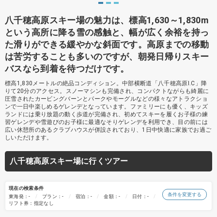
八千穂高原スキー場の魅力は、標高1,630～1,830m
という高所に降る雪の感触と、幅が広く余裕を持っ
た滑りができる緩やかな斜面です。高原までの移動
は苦労することも多いのですが、朝発日帰りスキー
バスなら到着を待つだけです。
標高1,830メートルの絶品コンディション。中部横断道「八千穂高原I.C」降
りて20分のアクセス。スノーマシンも完備され、コンパクトながらも綺麗に
圧雪されたカービングバーンとパークやモーグルなどの様々なアトラクショ
ンで一日中楽しめるゲレンデとなっています。ファミリーにも優く、キッズ
ランドには乗り放題の動く歩道が完備され、初めてスキーを履くお子様の練
習ゲレンデや雪遊びのお子様に最適なそりゲレンデを利用でき、目の前には
広い休憩所のあるクラブハウスが併設されており、1日中快適に家族でお過ご
しいただけます。
八千穂高原スキー場に行くツアー
現在の検索条件
条件を変更する
東海発：-
プラン：-
宿泊：-
金額：-
日付：-
リフト券：指定なし