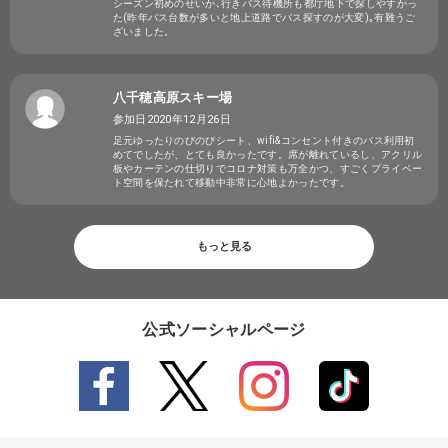
シーズン初めのせいか､行きバス待機所も都庁地下で探しやすかっ
た(昨年バス台数が多いと地上道路でバス探すのが大変)｡有難うご
ざいました。
八千穂高原スキー場
参加日2020年12月26日
足元ゆったりのびのびシート、wifi&コンセント付きのバス利用初
めてでしたが、とても良かったです。席が離れているし、アクリル
板やカーテンの仕切りでコロナ対策も万全かつ、すごくプライベー
ト空間を保たれて移動中非常に心地よかったです。
もっと見る
公式ソーシャルページ