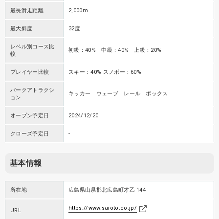
最長滑走距離
2,000m
最大斜度
32度
レベル別コース比
初級：40% 中級：40% 上級：20%
較
プレイヤー比較
スキー：40% スノボー：60%
パークアトラクシ
キッカー ウェーブ レール ボックス
ョン
オープン予定日
2024/12/20
クローズ予定日
-
基本情報
所在地
広島県山県郡北広島町才乙 144
https://www.saioto.co.jp/
URL