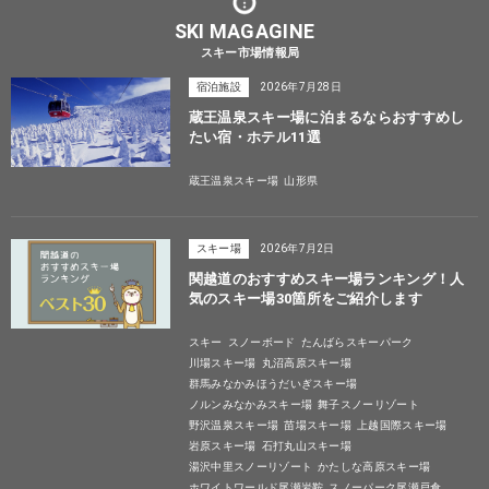
SKI MAGAGINE
スキー市場情報局
宿泊施設
2026年7月28日
蔵王温泉スキー場に泊まるならおすすめし
たい宿・ホテル11選
蔵王温泉スキー場
山形県
スキー場
2026年7月2日
関越道のおすすめスキー場ランキング！人
気のスキー場30箇所をご紹介します
スキー
スノーボード
たんばらスキーパーク
川場スキー場
丸沼高原スキー場
群馬みなかみほうだいぎスキー場
ノルンみなかみスキー場
舞子スノーリゾート
野沢温泉スキー場
苗場スキー場
上越国際スキー場
岩原スキー場
石打丸山スキー場
湯沢中里スノーリゾート
かたしな高原スキー場
ホワイトワールド尾瀬岩鞍
スノーパーク尾瀬戸倉