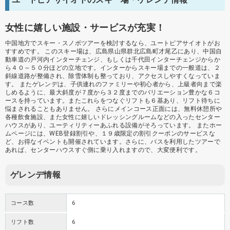
女性に嬉しい施設・サービスが充実！
中国地方でスキー・スノボツアーを検討するなら、ユートピアサイオトがお
すすめです。 このスキー場は、広島県山県群北広島町才尾乙にあり、中国自
動車道の戸河内インターチェンジ、もしくは千代田インターチェンジからか
ら４０～５０分ほどの立地です。インターからスキー場までの一般道は、２
斜線道路が整備され、除雪体制も整っており、アクセスしやすくなっていま
す。 またゲレンデは、子供連れのファミリーや初心者から、上級者向まで楽
しめるように、最大斜度が７度から３２度までのバリエーション豊かな６コ
ースを持っています。またこれらをつなぐリフトも６基あり、リフト待ちに
悩まされることもありません。 さらにメインコース正面には、無料休憩所や
各種飲食施設、また女性に嬉しいドレッシングルームなどの入ったセンター
ハウスがあり、ユーティリティーあふれる設備がそろっています。 またホー
ムページには、WEB登録割引や、１９歳限定の割引クーポンのサービスな
ど、お得なイベントも開催されています。さらに、バスを利用したツアーで
あれば、センターハウスすぐ側に乗り入れますので、大変便利です。
ゲレンデ情報
コース数
6
リフト数
6