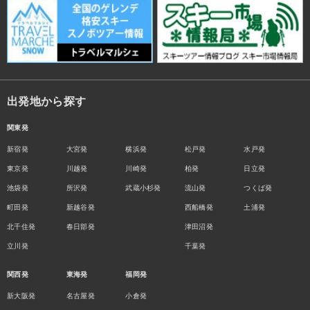
出発地から探す
関東発
新宿発
大宮発
横浜発
松戸発
水戸発
東京発
川越発
川崎発
柏発
日立発
池袋発
所沢発
武蔵小杉発
流山発
つくば発
町田発
新越谷発
西船橋発
土浦発
北千住発
春日部発
津田沼発
立川発
千葉発
関西発
東海発
福岡発
新大阪発
名古屋発
小倉発