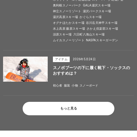
奥利根スノーパーク
GALA湯沢スキー場
神立スノーリゾート
湯沢パークスキー場
湯沢高原スキー場
かぐらスキー場
オグナほたかスキー場
谷川岳天神平スキー場
水上高原 藤原スキー場
さかえ倶楽部スキー場
須原スキー場
六日町八海山スキー場
ムイカスノーリゾート
NASPAスキーガーデン
アイテム
2026年5月24日
スノボブーツの下に履く靴下・ソックスの
おすすめは？
初心者
服装
小物
スノーボード
もっと見る