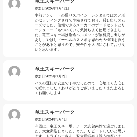
竜王スキーパーク
参加日2026年1月12日
事前アンケートの通りスパイシーレンタルではスノボ
がセッティングされて準備されており、貸し出しスム
ーズでした。信頼できるメーカーのボードセットとリ
ーシュコードもついていて気持ちよく使用できまし
た。竜王スキー場は別途ヘルメットが無料貸し出しが
あり、やはりノーヘルのスノボは思わぬ大怪我を負う
ことがあると思うので、安全性を大切にされており良
いと思います。
竜王スキーパーク
参加日2025年1月2日
バスの運転が安全で丁寧だったので、心地よく安心し
て眠れました！ありがとうございました！またよろし
くお願いします！
竜王スキーパーク
参加日2024年3月1日
今回は、竜王スキー場、ノース志賀南館で過ごしまし
た。大変満足しました。また、リピートしたいと思い
ます。ドライバーさん、安全運転有り難う御座いま