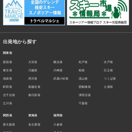
出発地から探す
関東発
新宿発
大宮発
横浜発
松戸発
水戸発
東京発
川越発
川崎発
柏発
日立発
池袋発
所沢発
武蔵小杉発
流山発
つくば発
町田発
新越谷発
西船橋発
土浦発
北千住発
春日部発
津田沼発
立川発
千葉発
関西発
東海発
福岡発
新大阪発
名古屋発
小倉発