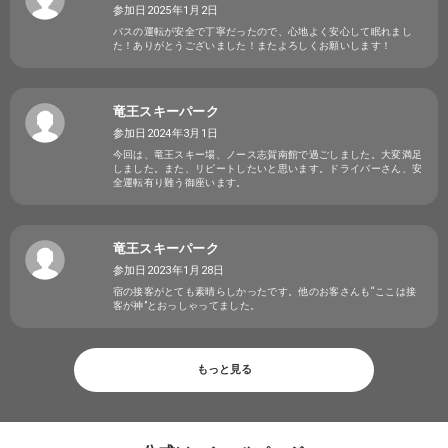
参加日2025年1月2日
バスの運転が安全で丁寧だったので、心地よく安心して眠れまし
た！ありがとうございました！またよろしくお願いします！
竜王スキーパーク
参加日2024年3月1日
今回は、竜王スキー場、ノース志賀南館で過ごしました。大変満足
しました。また、リピートしたいと思います。ドライバーさん、安
全運転有り難う御座います。
竜王スキーパーク
参加日2023年1月28日
宿の接客がとても素晴らしかったです。他のお客さんも“ここは接
客が神”とおっしゃってました。
もっと見る