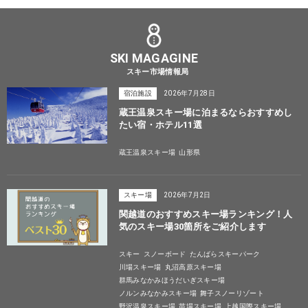
SKI MAGAGINE
スキー市場情報局
宿泊施設
2026年7月28日
蔵王温泉スキー場に泊まるならおすすめし
たい宿・ホテル11選
蔵王温泉スキー場
山形県
スキー場
2026年7月2日
関越道のおすすめスキー場ランキング！人
気のスキー場30箇所をご紹介します
スキー
スノーボード
たんばらスキーパーク
川場スキー場
丸沼高原スキー場
群馬みなかみほうだいぎスキー場
ノルンみなかみスキー場
舞子スノーリゾート
野沢温泉スキー場
苗場スキー場
上越国際スキー場