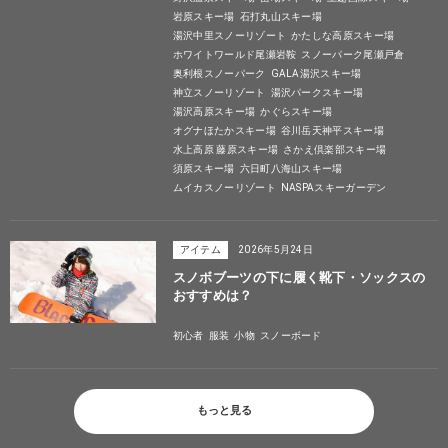
岩原スキー場
石打丸山スキー場
湯沢中里スノーリゾート
かたしな高原スキー場
ホワイトワールド尾瀬岩鞍
スノーパーク尾瀬戸倉
奥利根スノーパーク
GALA湯沢スキー場
神立スノーリゾート
湯沢パークスキー場
湯沢高原スキー場
かぐらスキー場
オグナほたかスキー場
谷川岳天神平スキー場
水上高原 藤原スキー場
さかえ倶楽部スキー場
須原スキー場
六日町八海山スキー場
ムイカスノーリゾート
NASPAスキーガーデン
アイテム
2026年5月24日
スノボブーツの下に履く靴下・ソックスの
おすすめは？
初心者
服装
小物
スノーボード
もっと見る