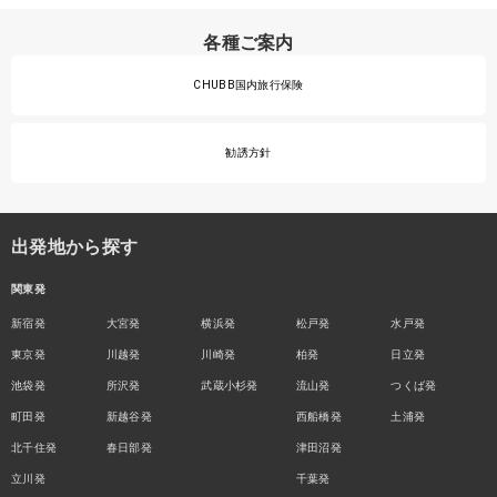
各種ご案内
CHUBB国内旅行保険
勧誘方針
出発地から探す
関東発
新宿発
大宮発
横浜発
松戸発
水戸発
東京発
川越発
川崎発
柏発
日立発
池袋発
所沢発
武蔵小杉発
流山発
つくば発
町田発
新越谷発
西船橋発
土浦発
北千住発
春日部発
津田沼発
立川発
千葉発