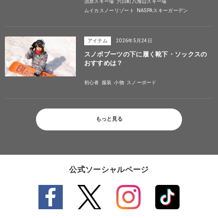
須原スキー場
六日町八海山スキー場
ムイカスノーリゾート
NASPAスキーガーデン
アイテム
2026年5月24日
スノボブーツの下に履く靴下・ソックスの
おすすめは？
初心者
服装
小物
スノーボード
もっと見る
公式ソーシャルページ