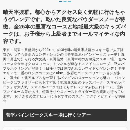
晴天率抜群。都心からアクセス良く気軽に行けちゃ
うゲレンデです。乾いた良質なパウダースノーが特
徴。全26本の豊富なコースと地域最大級のキッズパ
ークは、お子様から上級者までオールマイティな内
容です。
東京・関東・首都圏から200km、約3時間の晴天率抜群のスキー場で人工降
雪のいつでも最高のコンディションの【菅平高原パインビークスキー場】真
田十勇士で知られる六文銭・真田信繁（真田幸村のお膝元のスキー場。 全26
コース☆今年はクロスコース、トンネルが連なるスマイルスロープ、巨大バ
ブルボウリングが登場！！日帰りでは遊びきれないワイドなゲレンデ！ 菅平
エリアで一番のロングコースは2.8km。多彩なコースバリエーションが多
く、富士山・北アルプスを一望するバツグンのロケーションも魅力。 パイン
ビークはファミリーにもおすすめ！地域最大級のキッズパーク「スマイルパ
ーク」が大人気♪ スマイルパークではそりゲレンデやふわふわドーム、室内
プレイルーム等があり、特殊そりやスノーストライダー等の貸出も行ってい
ます。 お子さまの雪デビューにもおすすめのスノーアクティビティーが満載
☆
菅平パインビークスキー場に行くツアー