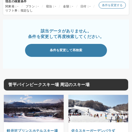
現在の検索条件
条件を変更する
関東発：-
プラン：-
宿泊：-
金額：-
日付：-
リフト券：指定なし
該当データがありません。
条件を変更して再度検索してください。
条件を変更して再検索
菅平パインビークスキー場 周辺のスキー場
軽井沢プリンスホテルスキー場
佐久スキーガーデンパラダ