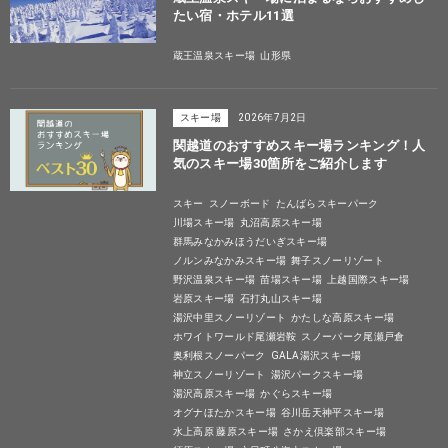
たい宿・ホテル11選
蔵王温泉スキー場
山形県
スキー場
2026年7月2日
関越道のおすすめスキー場ランキング！人
気のスキー場30箇所をご紹介します
スキー
スノーボード
たんばらスキーパーク
川場スキー場
丸沼高原スキー場
群馬みなかみほうだいぎスキー場
ノルンみなかみスキー場
舞子スノーリゾート
野沢温泉スキー場
苗場スキー場
上越国際スキー場
岩原スキー場
石打丸山スキー場
湯沢中里スノーリゾート
かたしな高原スキー場
ホワイトワールド尾瀬岩鞍
スノーパーク尾瀬戸倉
奥利根スノーパーク
GALA湯沢スキー場
神立スノーリゾート
湯沢パークスキー場
湯沢高原スキー場
かぐらスキー場
オグナほたかスキー場
谷川岳天神平スキー場
水上高原 藤原スキー場
さかえ倶楽部スキー場