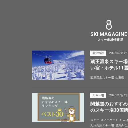
SKI MAGAGINE
スキー市場情報局
宿泊施設
2026年7月2
蔵王温泉スキー場
い宿・ホテル11
蔵王温泉スキー場
山形県
スキー場
2026年7月2
関越道のおすすめ
のスキー場30箇
スキー
スノーボード
たん
丸沼高原スキー場
群馬みな