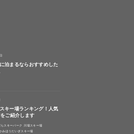
8日
に泊まるならおすすめした
選
日
スキー場ランキング！人気
所をご紹介します
ばらスキーパーク
川場スキー場
かみほうだいぎスキー場