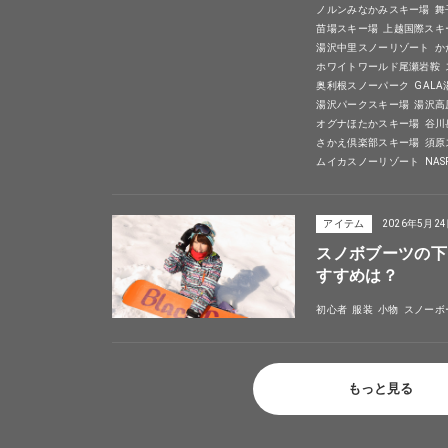
ノルンみなかみスキー場
舞
苗場スキー場
上越国際スキ
湯沢中里スノーリゾート
か
ホワイトワールド尾瀬岩鞍
奥利根スノーパーク
GAL
湯沢パークスキー場
湯沢高
オグナほたかスキー場
谷川
さかえ倶楽部スキー場
須原
ムイカスノーリゾート
NA
アイテム
2026年5月2
スノボブーツの下
すすめは？
初心者
服装
小物
スノーボ
もっと見る