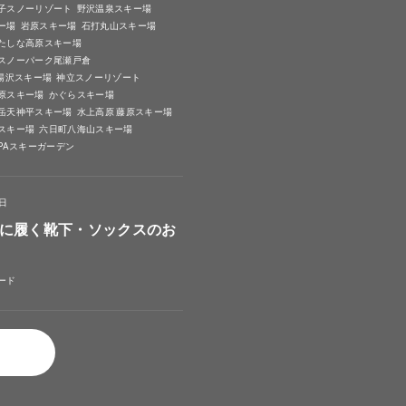
子スノーリゾート
野沢温泉スキー場
ー場
岩原スキー場
石打丸山スキー場
たしな高原スキー場
スノーパーク尾瀬戸倉
A湯沢スキー場
神立スノーリゾート
原スキー場
かぐらスキー場
岳天神平スキー場
水上高原 藤原スキー場
スキー場
六日町八海山スキー場
SPAスキーガーデン
4日
に履く靴下・ソックスのお
ード