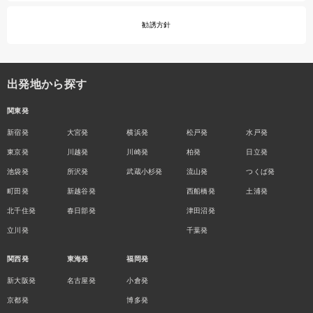
勧誘方針
出発地から探す
関東発
新宿発
大宮発
横浜発
松戸発
水戸発
東京発
川越発
川崎発
柏発
日立発
池袋発
所沢発
武蔵小杉発
流山発
つくば発
町田発
新越谷発
西船橋発
土浦発
北千住発
春日部発
津田沼発
立川発
千葉発
関西発
東海発
福岡発
新大阪発
名古屋発
小倉発
京都発
博多発