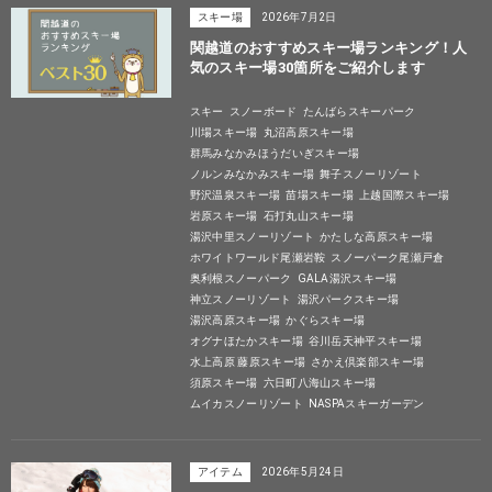
スキー場
2026年7月2日
関越道のおすすめスキー場ランキング！人
気のスキー場30箇所をご紹介します
スキー
スノーボード
たんばらスキーパーク
川場スキー場
丸沼高原スキー場
群馬みなかみほうだいぎスキー場
ノルンみなかみスキー場
舞子スノーリゾート
野沢温泉スキー場
苗場スキー場
上越国際スキー場
岩原スキー場
石打丸山スキー場
湯沢中里スノーリゾート
かたしな高原スキー場
ホワイトワールド尾瀬岩鞍
スノーパーク尾瀬戸倉
奥利根スノーパーク
GALA湯沢スキー場
神立スノーリゾート
湯沢パークスキー場
湯沢高原スキー場
かぐらスキー場
オグナほたかスキー場
谷川岳天神平スキー場
水上高原 藤原スキー場
さかえ倶楽部スキー場
須原スキー場
六日町八海山スキー場
ムイカスノーリゾート
NASPAスキーガーデン
アイテム
2026年5月24日