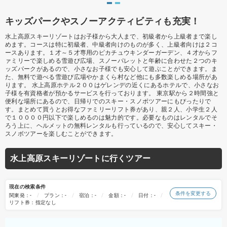
キッズパークやスノーアクティビティも充実！
水上高原スキーリゾートはお子様から大人まで、初級者から上級者まで楽し
めます。コースは特に初級者、中級者向けのものが多く、上級者向けは２コ
ースあります。１才～５才専用のピカチュウキンダーガーデン、４才からフ
ァミリーで楽しめる雪遊び広場、スノーパレットと年齢に合わせた２つのキ
ッズパークがあるので、小さなお子様でも安心して遊ぶことができます。ま
た、無料で遊べる雪遊び広場やかまくら村など他にも多数楽しめる場所があ
ります。 水上高原ホテル２００はゲレンデの近くにあるホテルで、小さなお
子様を有資格者が預かるサービスを行っております。 東京駅から２時間強と
便利な場所にあるので、日帰りでのスキー・スノボツアーにもぴったりで
す。まとめて買うとお得なファミリーリフト券があり、親２人、小学生２人
で１００００円以下で楽しめるのは魅力的です。必要なものはレンタルでそ
ろう上に、ヘルメットの無料レンタルも行っているので、安心してスキー・
スノボツアーを楽しむことができます。
水上高原スキーリゾートに行くツアー
現在の検索条件
条件を変更する
関東発：-
プラン：-
宿泊：-
金額：-
日付：-
リフト券：指定なし