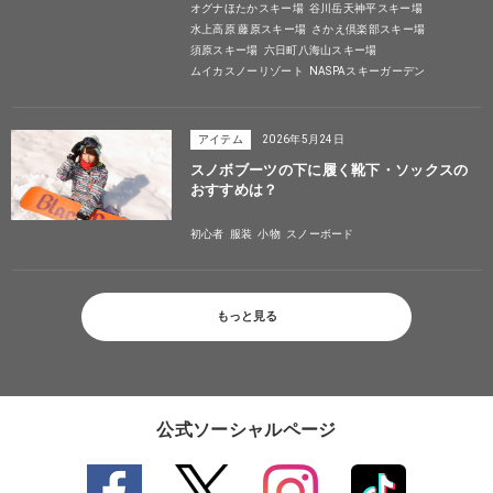
オグナほたかスキー場
谷川岳天神平スキー場
水上高原 藤原スキー場
さかえ倶楽部スキー場
須原スキー場
六日町八海山スキー場
ムイカスノーリゾート
NASPAスキーガーデン
アイテム
2026年5月24日
スノボブーツの下に履く靴下・ソックスの
おすすめは？
初心者
服装
小物
スノーボード
もっと見る
公式ソーシャルページ