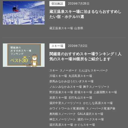
宿泊施設
2026年7月28日
蔵王温泉スキー場に泊まるならおすすめし
たい宿・ホテル11選
蔵王温泉スキー場
山形県
スキー場
2026年7月2日
関越道のおすすめスキー場ランキング！人
気のスキー場30箇所をご紹介します
スキー
スノーボード
たんばらスキーパーク
川場スキー場
丸沼高原スキー場
群馬みなかみほうだいぎスキー場
ノルンみなかみスキー場
舞子スノーリゾート
野沢温泉スキー場
苗場スキー場
上越国際スキー場
岩原スキー場
石打丸山スキー場
湯沢中里スノーリゾート
かたしな高原スキー場
ホワイトワールド尾瀬岩鞍
スノーパーク尾瀬戸倉
奥利根スノーパーク
GALA湯沢スキー場
神立スノーリゾート
湯沢パークスキー場
湯沢高原スキー場
かぐらスキー場