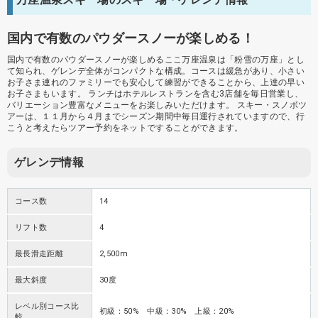
国内で有数のパウダースノーが楽しめる！
国内で有数のパウダースノーが楽しめるここ万座温泉は「粉雪の万座」とし
て知られ、ゲレンデ全体がコンパクトな構成。コースは緩急があり、小さい
お子さま連れのファミリーでも安心して練習ができることから、上達の早い
お子さまもいます。 ランチはホテルレストランを含む3店舗を毎日営業し、
バリエーション豊富なメニューをお楽しみいただけます。 スキー・スノボツ
アーは、１１月から４月までシーズン期間中毎日運行されていますので、行
こうと考えたらツアー予約をネットですることができます。
ゲレンデ情報
コース数
14
リフト数
4
最長滑走距離
2,500m
最大斜度
30度
レベル別コース比
初級：50% 中級：30% 上級：20%
較