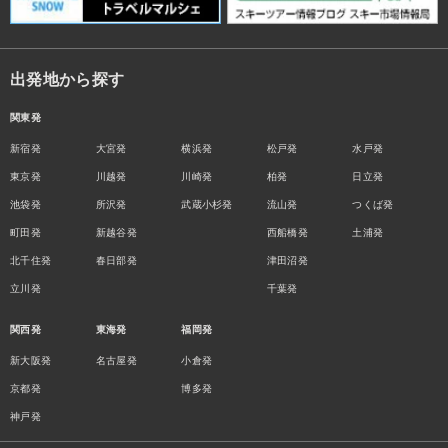
出発地から探す
関東発
新宿発
大宮発
横浜発
松戸発
水戸発
東京発
川越発
川崎発
柏発
日立発
池袋発
所沢発
武蔵小杉発
流山発
つくば発
町田発
新越谷発
西船橋発
土浦発
北千住発
春日部発
津田沼発
立川発
千葉発
関西発
東海発
福岡発
新大阪発
名古屋発
小倉発
京都発
博多発
神戸発