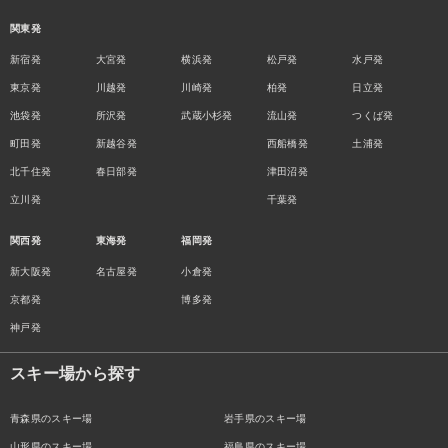
関東発
新宿発
大宮発
横浜発
松戸発
水戸発
東京発
川越発
川崎発
柏発
日立発
池袋発
所沢発
武蔵小杉発
流山発
つくば発
町田発
新越谷発
西船橋発
土浦発
北千住発
春日部発
津田沼発
立川発
千葉発
関西発
東海発
福岡発
新大阪発
名古屋発
小倉発
京都発
博多発
神戸発
スキー場から探す
青森県のスキー場
岩手県のスキー場
山形県のスキー場
福島県のスキー場