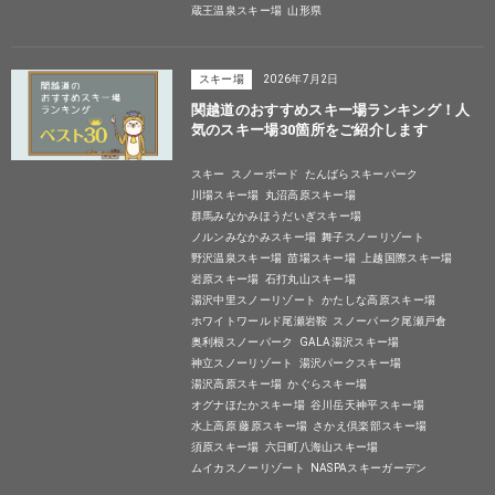
蔵王温泉スキー場
山形県
スキー場
2026年7月2日
関越道のおすすめスキー場ランキング！人
気のスキー場30箇所をご紹介します
スキー
スノーボード
たんばらスキーパーク
川場スキー場
丸沼高原スキー場
群馬みなかみほうだいぎスキー場
ノルンみなかみスキー場
舞子スノーリゾート
野沢温泉スキー場
苗場スキー場
上越国際スキー場
岩原スキー場
石打丸山スキー場
湯沢中里スノーリゾート
かたしな高原スキー場
ホワイトワールド尾瀬岩鞍
スノーパーク尾瀬戸倉
奥利根スノーパーク
GALA湯沢スキー場
神立スノーリゾート
湯沢パークスキー場
湯沢高原スキー場
かぐらスキー場
オグナほたかスキー場
谷川岳天神平スキー場
水上高原 藤原スキー場
さかえ倶楽部スキー場
須原スキー場
六日町八海山スキー場
ムイカスノーリゾート
NASPAスキーガーデン