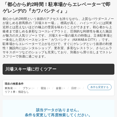
「都心から約2時間！駐車場からエレベーターで即
ゲレンデの『カワバシティ』」
都心から約2時間という抜群のアクセスを誇りながら、上質なパウダースノー
が楽しめる群馬県の「川場スキー場」。標高が高く、ハイシーズンには関東
近郊とは思えないほどの極上の雪質を味わうことができます。初心者から上
級者まで楽しめる多彩なコースレイアウトと、圧倒的な利便性を備えた施設
が魅力の大人気リゾートです。 川場スキー場の最大の特徴は、立体駐車場と
一体化した巨大ベースセンター「カワバシティ（KAWABA CITY）」です。
駐車場からエレベーターで上がるだけで、すぐにゲレンデという抜群の利便
性！施設内にはレンタルショップ、更衣室、多彩なレストラン、さらにムラ
サキスポーツなどのショップも充実しており、到着から滑り出しまでストレ
スフリーで快適に過ごせます。
川場スキー場に行くツアー
現在の検索条件
条件を変更する
東海発：-
プラン：-
宿泊：-
金額：-
日付：-
リフト券：指定なし
該当データがありません。
条件を変更して再度検索してください。