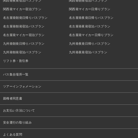
関西発夜発宿泊バスプラン
関西発朝発宿泊バスプラン
関西発マイカー宿泊プラン
関西発マイカー日帰りプラン
名古屋発朝発日帰りバスプラン
名古屋発夜発日帰りバスプラン
名古屋発朝発宿泊バスプラン
名古屋発夜発宿泊バスプラン
名古屋発マイカー宿泊プラン
名古屋発マイカー日帰りプラン
九州発朝発日帰りバスプラン
九州発夜発日帰りバスプラン
九州発朝発宿泊バスプラン
九州発夜発宿泊バスプラン
リフト券・割引券
バス集合場所一覧
ツアーインフォメーション
親権者同意書
お支払い方法について
安全運行の取り組み
よくある質問