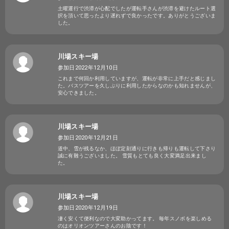
土曜運行で渋滞が心配でしたが運転手さんが渋滞を避けたルート選
択を頂いて思ったより遅れずで良かったです。ありがとうございま
した。
川場スキー場
参加日2022年12月10日
これまで何回か利用していますが、運転が非常に上手だと感じまし
た。バスツアーを久しぶりに利用したからなのかも知れませんが、
安心できました。
川場スキー場
参加日2020年12月21日
道中、雪が残るなか、ほぼ定刻通りに行きも帰りも運転して下さり
誠に有難うございました。 雪質もとても良く大変満足出来まし
た。
川場スキー場
参加日2020年12月19日
凄く安くて便利なので大変助かってます。 毎年スノボを楽しめる
のはオリオンツアーさんのお陰です！