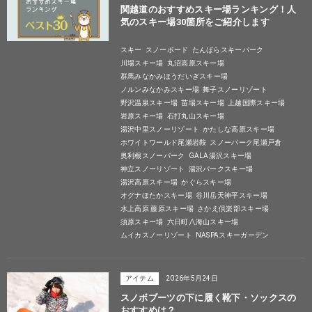
関越道のおすすめスキー場ランキング！人
気のスキー場30箇所をご紹介します
スキー
スノーボード
たんばらスキーパーク
川場スキー場
丸沼高原スキー場
群馬みなかみほうだいぎスキー場
ノルンみなかみスキー場
舞子スノーリゾート
野沢温泉スキー場
苗場スキー場
上越国際スキー場
岩原スキー場
石打丸山スキー場
湯沢中里スノーリゾート
かたしな高原スキー場
ホワイトワールド尾瀬岩鞍
スノーパーク尾瀬戸倉
奥利根スノーパーク
GALA湯沢スキー場
神立スノーリゾート
湯沢パークスキー場
湯沢高原スキー場
かぐらスキー場
オグナほたかスキー場
谷川岳天神平スキー場
水上高原 藤原スキー場
さかえ倶楽部スキー場
須原スキー場
六日町八海山スキー場
ムイカスノーリゾート
NASPAスキーガーデン
アイテム
2026年5月24日
スノボブーツの下に履く靴下・ソックスの
おすすめは？