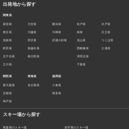
出発地から探す
関東発
新宿発
大宮発
横浜発
松戸発
水戸発
東京発
川越発
川崎発
柏発
日立発
池袋発
所沢発
武蔵小杉発
流山発
つくば発
町田発
新越谷発
西船橋発
土浦発
北千住発
春日部発
津田沼発
立川発
千葉発
関西発
東海発
福岡発
新大阪発
名古屋発
小倉発
京都発
博多発
神戸発
スキー場から探す
青森県のスキー場
岩手県のスキー場