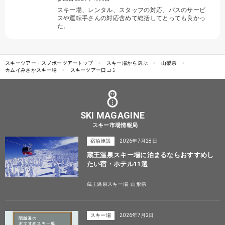
スキー場、レンタル、スタッフの対応、バスのサービ
スや運転手さんの対応含めて総括してとっても良かっ
た。
スキーツアー・スノボーツアートップ
スキー場から選ぶ
山梨県
カムイみさかスキー場
スキーツアー口コミ
SKI MAGAGINE
スキー市場情報局
宿泊施設
2026年7月28日
蔵王温泉スキー場に泊まるならおすすめし
たい宿・ホテル11選
蔵王温泉スキー場
山形県
スキー場
2026年7月2日