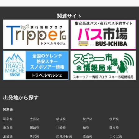
関連サイト
出発地から探す
関東発
新宿発
大宮発
横浜発
松戸発
水戸発
東京発
川越発
川崎発
柏発
日立発
池袋発
所沢発
武蔵小杉発
流山発
つくば発