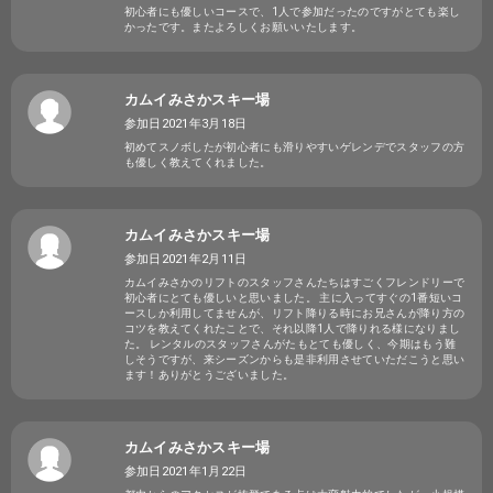
初心者にも優しいコースで、1人で参加だったのですがとても楽し
かったです。またよろしくお願いいたします。
カムイみさかスキー場
参加日2021年3月18日
初めてスノボしたが初心者にも滑りやすいゲレンデでスタッフの方
も優しく教えてくれました。
カムイみさかスキー場
参加日2021年2月11日
カムイみさかのリフトのスタッフさんたちはすごくフレンドリーで
初心者にとても優しいと思いました。 主に入ってすぐの1番短いコ
ースしか利用してませんが、リフト降りる時にお兄さんが降り方の
コツを教えてくれたことで、それ以降1人で降りれる様になりまし
た。 レンタルのスタッフさんがたもとても優しく、今期はもう難
しそうですが、来シーズンからも是非利用させていただこうと思い
ます！ありがとうございました。
カムイみさかスキー場
参加日2021年1月22日