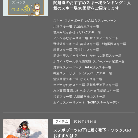
関越道のおすすめスキー場ランキング！人
気のスキー場30箇所をご紹介します
スキー
スノーボード
たんばらスキーパーク
川場スキー場
丸沼高原スキー場
群馬みなかみほうだいぎスキー場
ノルンみなかみスキー場
舞子スノーリゾート
野沢温泉スキー場
苗場スキー場
上越国際スキー場
岩原スキー場
石打丸山スキー場
湯沢中里スノーリゾート
かたしな高原スキー場
ホワイトワールド尾瀬岩鞍
スノーパーク尾瀬戸倉
奥利根スノーパーク
GALA湯沢スキー場
神立スノーリゾート
湯沢パークスキー場
湯沢高原スキー場
かぐらスキー場
オグナほたかスキー場
谷川岳天神平スキー場
水上高原 藤原スキー場
さかえ倶楽部スキー場
須原スキー場
六日町八海山スキー場
ムイカスノーリゾート
NASPAスキーガーデン
アイテム
2026年5月24日
スノボブーツの下に履く靴下・ソックスの
おすすめは？