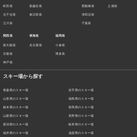
町田発
新越谷発
西船橋発
土浦発
北千住発
春日部発
津田沼発
立川発
千葉発
関西発
東海発
福岡発
新大阪発
名古屋発
小倉発
京都発
博多発
神戸発
スキー場から探す
青森県のスキー場
岩手県のスキー場
山形県のスキー場
福島県のスキー場
栃木県のスキー場
群馬県のスキー場
山梨県のスキー場
長野県のスキー場
新潟県のスキー場
岐阜県のスキー場
福井県のスキー場
滋賀県のスキー場