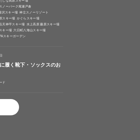
たしな高原スキー場
スノーパーク尾瀬戸倉
A湯沢スキー場
神立スノーリゾート
原スキー場
かぐらスキー場
岳天神平スキー場
水上高原 藤原スキー場
スキー場
六日町八海山スキー場
SPAスキーガーデン
4日
に履く靴下・ソックスのお
ード