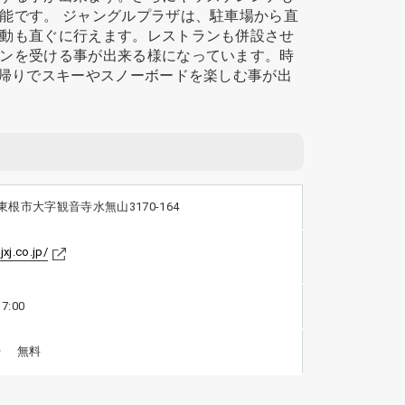
能です。 ジャングルプラザは、駐車場から直
動も直ぐに行えます。レストランも併設させ
ンを受ける事が出来る様になっています。時
日帰りでスキーやスノーボードを楽しむ事が出
東根市大字観音寺水無山3170-164
jxj.co.jp/
7:00
0台 無料