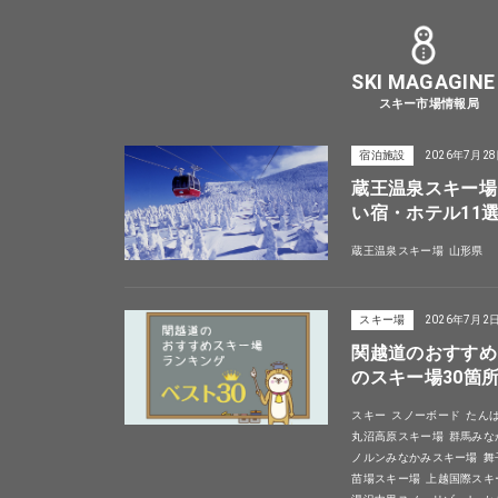
SKI MAGAGINE
スキー市場情報局
宿泊施設
2026年7月2
蔵王温泉スキー場
い宿・ホテル11
蔵王温泉スキー場
山形県
スキー場
2026年7月2
関越道のおすすめ
のスキー場30箇
スキー
スノーボード
たん
丸沼高原スキー場
群馬みな
ノルンみなかみスキー場
舞
苗場スキー場
上越国際スキ