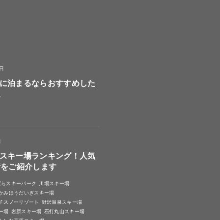
8日
に泊まるならおすすめした
選
日
スキー場ランキング！人気
所をご紹介します
ばらスキーパーク
川場スキー場
かみほうだいぎスキー場
子スノーリゾート
野沢温泉スキー場
ー場
岩原スキー場
石打丸山スキー場