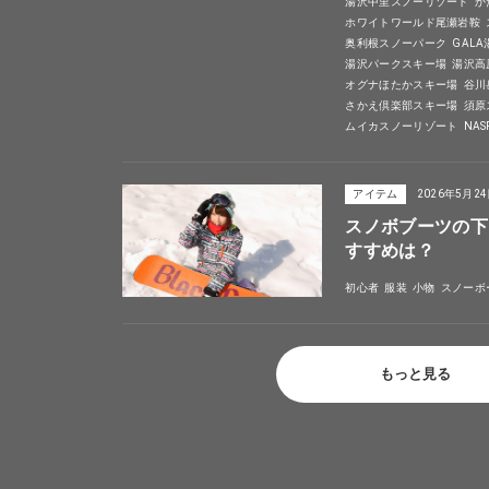
湯沢中里スノーリゾート
か
ホワイトワールド尾瀬岩鞍
奥利根スノーパーク
GAL
湯沢パークスキー場
湯沢高
オグナほたかスキー場
谷川
さかえ倶楽部スキー場
須原
ムイカスノーリゾート
NA
アイテム
2026年5月2
スノボブーツの下
すすめは？
初心者
服装
小物
スノーボ
もっと見る