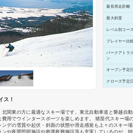
最長滑走距離
最大斜度
レベル別コー
プレイヤー比
パークアトラ
ン
オープン予定
クローズ予定
イス！
、北関東の方に最適なスキー場です。東北自動車道と磐越自動
な費用でウインタースポーツを楽しめます。 猪苗代スキー場
レンデの雪質や起伏・斜面の状態や滑走感覚も上々のスキー場
ランや夜間照明施設や救護救難施設等も充実しているのが、特