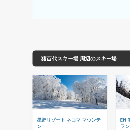
猪苗代スキー場 周辺のスキー場
星野リゾート ネコマ マウンテ
EN 
ン
ラン