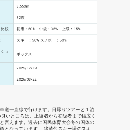
3,550m
32度
ス比較
初級：50% 中級：35% 上級：15%
較
スキー：50% スノボー：50%
クショ
ボックス
日
2025/12/19
日
2026/03/22
車道一直線で行けます。日帰りツアーと１泊
の良いところは、上級者から初級者まで幅広く
と言えます。過去に国民体育大会冬の国体の
徴となっています。 猪苗代スキー場のスキ