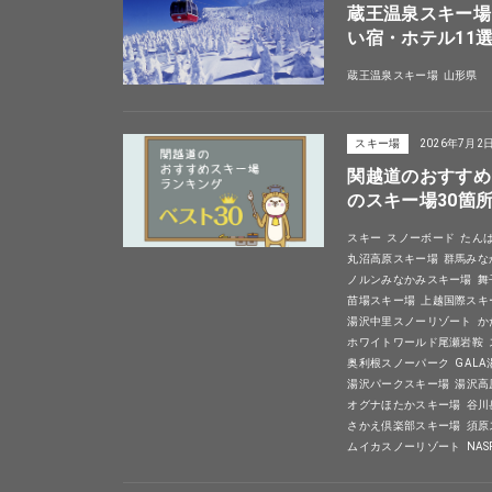
蔵王温泉スキー場
い宿・ホテル11
蔵王温泉スキー場
山形県
スキー場
2026年7月2
関越道のおすすめ
のスキー場30箇
スキー
スノーボード
たん
丸沼高原スキー場
群馬みな
ノルンみなかみスキー場
舞
苗場スキー場
上越国際スキ
湯沢中里スノーリゾート
か
ホワイトワールド尾瀬岩鞍
奥利根スノーパーク
GAL
湯沢パークスキー場
湯沢高
オグナほたかスキー場
谷川
さかえ倶楽部スキー場
須原
ムイカスノーリゾート
NA