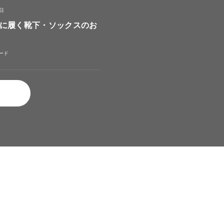
4日
に履く靴下・ソックスのお
ード