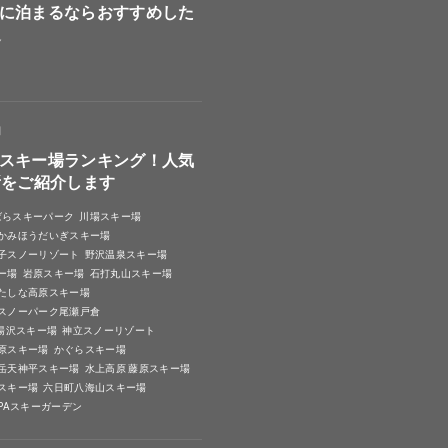
に泊まるならおすすめした
選
日
スキー場ランキング！人気
所をご紹介します
ばらスキーパーク
川場スキー場
かみほうだいぎスキー場
子スノーリゾート
野沢温泉スキー場
ー場
岩原スキー場
石打丸山スキー場
たしな高原スキー場
スノーパーク尾瀬戸倉
A湯沢スキー場
神立スノーリゾート
原スキー場
かぐらスキー場
岳天神平スキー場
水上高原 藤原スキー場
スキー場
六日町八海山スキー場
SPAスキーガーデン