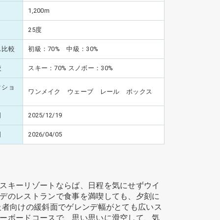
1,200m
25度
ス比較
初級：70% 中級：30%
較
スキー：70% スノボー：30%
クショ
ワンメイク ウェーブ レール ボックス
日
2025/12/19
日
2026/04/05
スキーリゾートならば、日程を気にせずウイ
デのレストランで食事を満喫しても、夕刻に
級者向けの緩斜面でゲレンデ幅がとても広いス
ーボードコースで、思い思いに滑空して、気