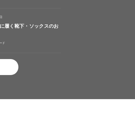
4日
に履く靴下・ソックスのお
ード