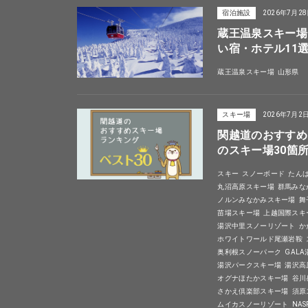
宿泊施設
2026年7月2
蔵王温泉スキー場
い宿・ホテル11
蔵王温泉スキー場
山形県
スキー場
2026年7月2
関越道のおすすめ
のスキー場30箇
スキー
スノーボード
たん
丸沼高原スキー場
群馬みな
ノルンみなかみスキー場
舞
苗場スキー場
上越国際スキ
湯沢中里スノーリゾート
か
ホワイトワールド尾瀬岩鞍
奥利根スノーパーク
GAL
湯沢パークスキー場
湯沢高
オグナほたかスキー場
谷川
さかえ倶楽部スキー場
須原
ムイカスノーリゾート
NA