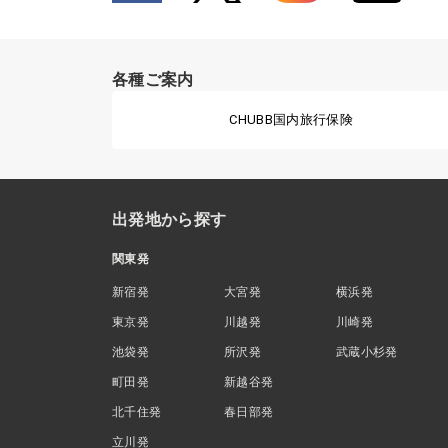
各種ご案内
CHUBB国内旅行保険
出発地から探す
関東発
新宿発
大宮発
横浜発
東京発
川越発
川崎発
池袋発
所沢発
武蔵小杉発
町田発
新越谷発
北千住発
春日部発
立川発