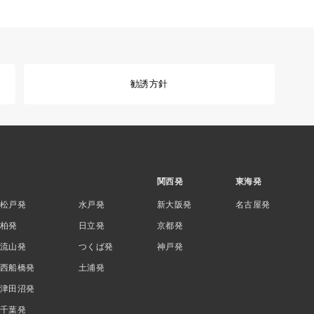
勧誘方針
関西発
東海発
松戸発
水戸発
新大阪発
名古屋発
柏発
日立発
京都発
流山発
つくば発
神戸発
西船橋発
土浦発
津田沼発
千葉発