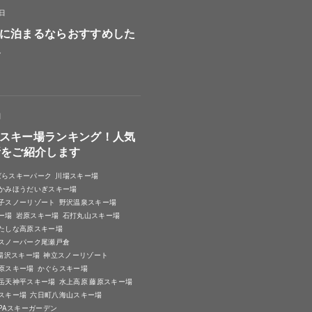
8日
に泊まるならおすすめした
選
日
スキー場ランキング！人気
所をご紹介します
ばらスキーパーク
川場スキー場
かみほうだいぎスキー場
子スノーリゾート
野沢温泉スキー場
ー場
岩原スキー場
石打丸山スキー場
たしな高原スキー場
スノーパーク尾瀬戸倉
A湯沢スキー場
神立スノーリゾート
原スキー場
かぐらスキー場
岳天神平スキー場
水上高原 藤原スキー場
スキー場
六日町八海山スキー場
SPAスキーガーデン