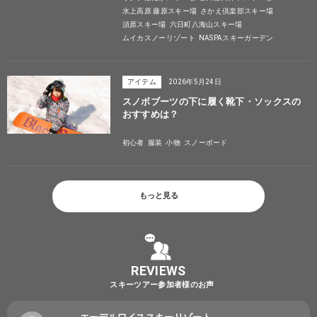
水上高原 藤原スキー場
さかえ倶楽部スキー場
須原スキー場
六日町八海山スキー場
ムイカスノーリゾート
NASPAスキーガーデン
アイテム
2026年5月24日
スノボブーツの下に履く靴下・ソックスの
おすすめは？
初心者
服装
小物
スノーボード
もっと見る
REVIEWS
スキーツアー参加者様のお声