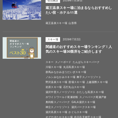
宿泊施設
2026年7月28日
蔵王温泉スキー場に泊まるならおすすめし
たい宿・ホテル11選
蔵王温泉スキー場
山形県
スキー場
2026年7月2日
関越道のおすすめスキー場ランキング！人
気のスキー場30箇所をご紹介します
スキー
スノーボード
たんばらスキーパーク
川場スキー場
丸沼高原スキー場
群馬みなかみほうだいぎスキー場
ノルンみなかみスキー場
舞子スノーリゾート
野沢温泉スキー場
苗場スキー場
上越国際スキー場
岩原スキー場
石打丸山スキー場
湯沢中里スノーリゾート
かたしな高原スキー場
ホワイトワールド尾瀬岩鞍
スノーパーク尾瀬戸倉
奥利根スノーパーク
GALA湯沢スキー場
神立スノーリゾート
湯沢パークスキー場
湯沢高原スキー場
かぐらスキー場
オグナほたかスキー場
谷川岳天神平スキー場