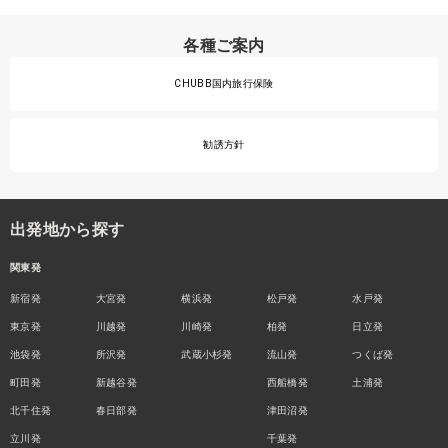
各種ご案内
CHUBB国内旅行保険
勧誘方針
出発地から探す
関東発
新宿発
大宮発
横浜発
松戸発
水戸発
東京発
川越発
川崎発
柏発
日立発
池袋発
所沢発
武蔵小杉発
流山発
つくば発
町田発
新越谷発
西船橋発
土浦発
北千住発
春日部発
津田沼発
立川発
千葉発