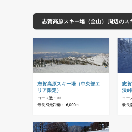
志賀高原スキー場（全山） 周辺のス
志賀高原スキー場（中央部エ
志賀
リア限定）
渋峠
コース数：33
コー
最長滑走距離： 6,000m
最長滑