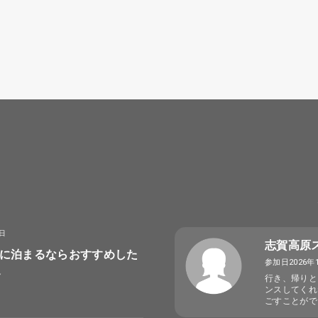
8日
志賀高原
に泊まるならおすすめした
参加日2026年
選
行き、帰りと
ンスしてくれ
ごすことがで