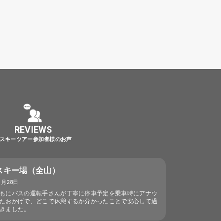
REVIEWS
スキーツアー参加者様のお声
スキー場（全山）
1月28日
もにバスの運転手さんが丁寧に停車予定を乗車時にアナウ
たおかげで、どこで休憩するか分かったことで安心して過
きました。