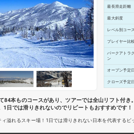
最長滑走距離
最大斜度
レベル別コー
プレイヤー比
パークアトラ
ン
オープン予定
クローズ予定
せて84本ものコースがあり、ツアーでは全山リフト付き
。1日では滑りきれないのでリピートもおすすめです！
バラエティ溢れるスキー場！1日では滑りきれない日本を代表する