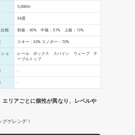
5,000m
36度
ス比較
初級：50% 中級：37% 上級：13%
較
スキー：30% スノボー：70%
クショ
レール ボックス スパイン ウェーブ テ
ーブルトップ
日
-
日
-
。エリアごとに個性が異なり、レベルや
ビッグゲレンデ！