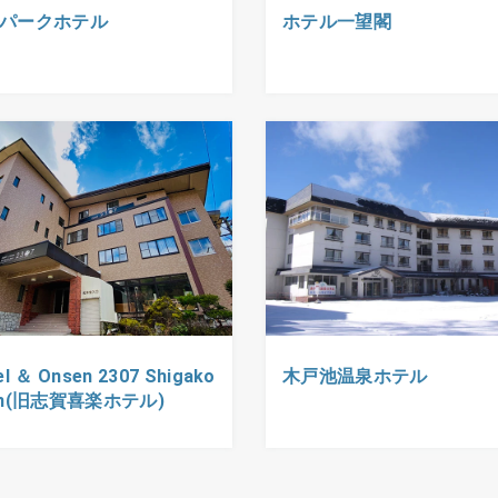
パークホテル
ホテル一望閣
el ＆ Onsen 2307 Shigako
木戸池温泉ホテル
en(旧志賀喜楽ホテル)