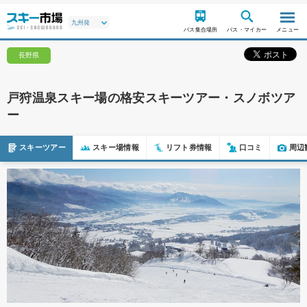
バス集合場所
バス・マイカー
メニュー
長野県
戸狩温泉スキー場の格安スキーツアー・スノボツア
ー
スキーツアー
スキー場情報
リフト券情報
口コミ
周辺