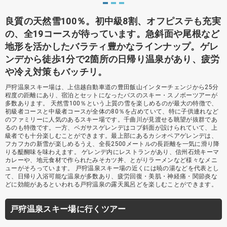
良質の天然雪100％。初中級8割、オフピステも充実
の、全19コースが待っています。急斜面や尾根など
地形を活かしたバラティ豊かなラインナップ。ゲレ
ンデから徒歩1分で2箇所の日帰り温泉があり、疲労
や冷え対策もバッチリ。
戸狩温泉スキー場は、上信越自動車道の豊田飯山インターチェンジから25分
程度の距離にあり、宿泊とセットになったバスのスキー・スノボーツアーが
多数あります。 天然雪100％という上質の雪を楽しめるのが最大の特徴で、
初級者コースと中級者コースが全体の80％を占めていて、特に子供連れなど
のファミリーに人気のあるスキー場です。千曲川が見渡せる眺望が抜群であ
るのも特徴です。一方、ペガサスゲレンデはコブ斜面が設けられていて、上
級者でも十分楽しむことができます。最上部にあるカシオペアゲレンデは、
フカフカの新雪が楽しめるうえ、全長2500メートルの長距離を一気に滑り降
りる醍醐味を味わえます。 ゲレンデ内にレストランがあり、信州石焼キーマ
カレーや、地元食材で作られたみそカツ丼、とがりラーメンなど様々なメニ
ューがそろっています。 戸狩温泉スキー場の近くには暁の湯などを代表とし
て、日帰り入浴可能な温泉が多数あり、疲労回復・美肌・神経痛・関節炎な
どに効能があるといわれる戸狩温泉の露天風呂どを楽しむことができます。
戸狩温泉スキー場に行くツアー