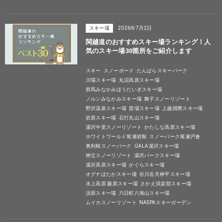
スキー場
2026年7月2日
関越道のおすすめスキー場ランキング！人
気のスキー場30箇所をご紹介します
スキー
スノーボード
たんばらスキーパーク
川場スキー場
丸沼高原スキー場
群馬みなかみほうだいぎスキー場
ノルンみなかみスキー場
舞子スノーリゾート
野沢温泉スキー場
苗場スキー場
上越国際スキー場
岩原スキー場
石打丸山スキー場
湯沢中里スノーリゾート
かたしな高原スキー場
ホワイトワールド尾瀬岩鞍
スノーパーク尾瀬戸倉
奥利根スノーパーク
GALA湯沢スキー場
神立スノーリゾート
湯沢パークスキー場
湯沢高原スキー場
かぐらスキー場
オグナほたかスキー場
谷川岳天神平スキー場
水上高原 藤原スキー場
さかえ倶楽部スキー場
須原スキー場
六日町八海山スキー場
ムイカスノーリゾート
NASPAスキーガーデン