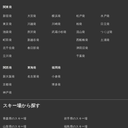
関東発
新宿発
大宮発
横浜発
松戸発
水戸発
東京発
川越発
川崎発
柏発
日立発
池袋発
所沢発
武蔵小杉発
流山発
つくば発
町田発
新越谷発
西船橋発
土浦発
北千住発
春日部発
津田沼発
立川発
千葉発
関西発
東海発
福岡発
新大阪発
名古屋発
小倉発
京都発
博多発
神戸発
スキー場から探す
青森県のスキー場
岩手県のスキー場
山形県のスキー場
福島県のスキー場