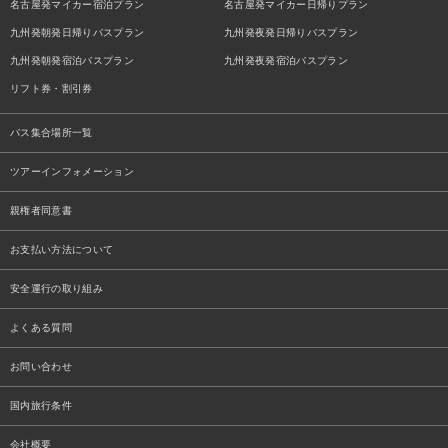
名古屋発マイカー宿泊プラン
名古屋発マイカー日帰りプラン
九州発朝発日帰りバスプラン
九州発夜発日帰りバスプラン
九州発朝発宿泊バスプラン
九州発夜発宿泊バスプラン
リフト券・割引券
バス集合場所一覧
ツアーインフォメーション
親権者同意書
お支払い方法について
安全運行の取り組み
よくある質問
お問い合わせ
国内旅行条件
会社概要