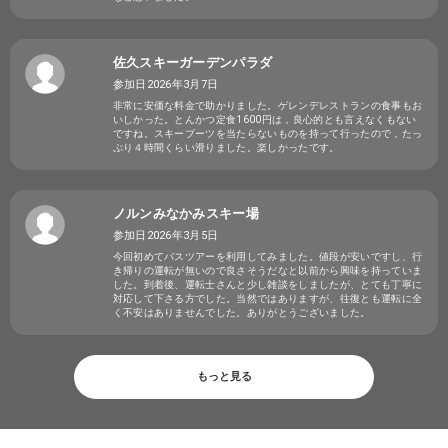
佐久スキーガーデンパラダ
参加日2026年3月7日
非常に安価な料金で助かりました。ゲレンデレストランの食事もお
いしかった。とんかつ定食1600円は，良心的とも言えなくもない
ですね。スキーブーツを当たらないものを持って行ったので，たっ
ぷり４時間くらい滑りました。楽しかったです。
ノルンみなかみスキー場
参加日2026年3月5日
今回初めてバスツアーを利用してみました。値段が安いですし、行
き帰りの運転が無いので良さそうだなと以前から興味を持っていま
した。到着後、運転士さんと少し雑談をしましたが、とても丁寧に
対応して下さる方でした。当然ではありますが、往復とも運転に全
く不安はありませんでした。ありがとうございました。
もっと見る