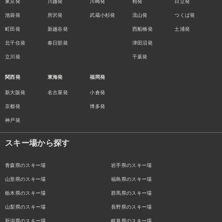
東京発
川越発
川崎発
柏発
日立発
池袋発
所沢発
武蔵小杉発
流山発
つくば発
町田発
新越谷発
西船橋発
土浦発
北千住発
春日部発
津田沼発
立川発
千葉発
関西発
東海発
福岡発
新大阪発
名古屋発
小倉発
京都発
博多発
神戸発
スキー場から探す
青森県のスキー場
岩手県のスキー場
山形県のスキー場
福島県のスキー場
栃木県のスキー場
群馬県のスキー場
山梨県のスキー場
長野県のスキー場
新潟県のスキー場
岐阜県のスキー場