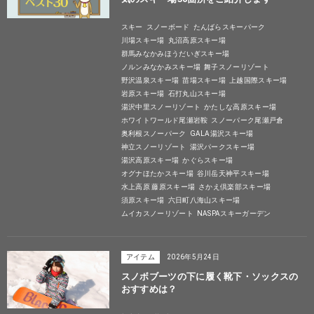
スキー
スノーボード
たんばらスキーパーク
川場スキー場
丸沼高原スキー場
群馬みなかみほうだいぎスキー場
ノルンみなかみスキー場
舞子スノーリゾート
野沢温泉スキー場
苗場スキー場
上越国際スキー場
岩原スキー場
石打丸山スキー場
湯沢中里スノーリゾート
かたしな高原スキー場
ホワイトワールド尾瀬岩鞍
スノーパーク尾瀬戸倉
奥利根スノーパーク
GALA湯沢スキー場
神立スノーリゾート
湯沢パークスキー場
湯沢高原スキー場
かぐらスキー場
オグナほたかスキー場
谷川岳天神平スキー場
水上高原 藤原スキー場
さかえ倶楽部スキー場
須原スキー場
六日町八海山スキー場
ムイカスノーリゾート
NASPAスキーガーデン
アイテム
2026年5月24日
スノボブーツの下に履く靴下・ソックスの
おすすめは？