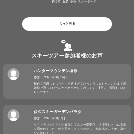
初心者
服装
小物
スノーボード
もっと見る
スキーツアー参加者様のお声
ハンターマウンテン塩原
参加日2026年3月14日
初めて利用しましたが、快適すぎてびっくりしました。これまで新
幹線で通っていたのがバカバカしく感じます。4月まで開催してほ
しいです！
佐久スキーガーデンパラダ
参加日2026年3月7日
リフト券パックですが参加してスキー場受付、浴場受付ともに名前
を聞かれました。転売防止にとてもいいし、安心感というか、楽だ
なと思いました。