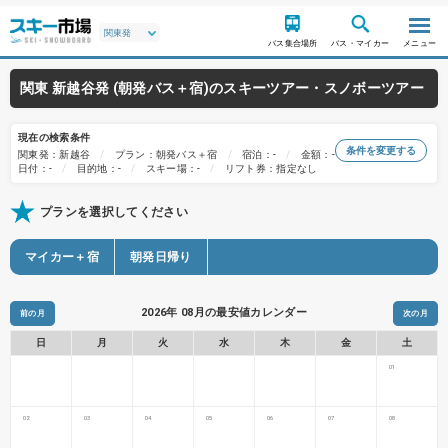
バス集合場所
バス・マイカー
メニュー
関東 新越谷発 (朝発バス＋宿)のスキーツアー・スノボーツアー
現在の検索条件
条件を変更する
関東発：新越谷
プラン：朝発バス＋宿
宿泊：-
金額：-
日付：-
目的地：-
スキー場：-
リフト券：指定なし
プランを選択してください
マイカー＋宿
朝発日帰り
2026年 08月の最安値カレンダー
前の月
次の月
日
月
火
水
木
金
土
01
02
03
04
05
06
07
08