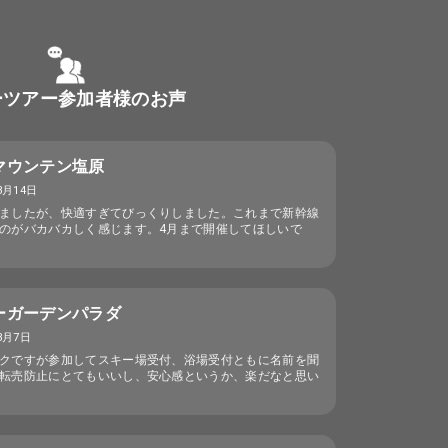
ーツアー参加者様のお声
マウンテン塩原
3月14日
ましたが、快適すぎてびっくりしました。これまで新幹線
のがバカバカしく感じます。4月まで開催してほしいで
ーガーデンパラダ
3月7日
クですが参加してスキー場受付、浴場受付ともに名前を聞
転売防止にとてもいいし、安心感というか、楽だなと思い