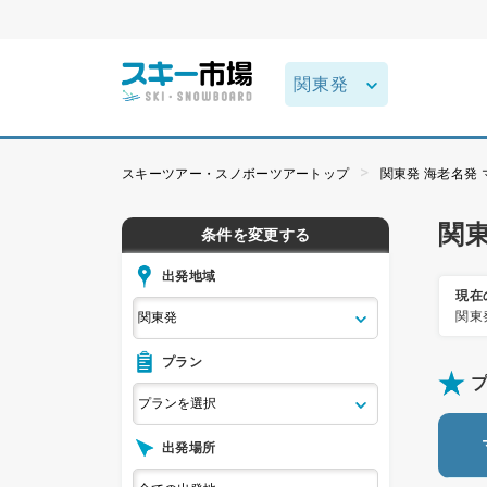
スキーツアー・スノボーツアートップ
関東発 海老名発
関
条件を変更する
出発地域
現在
関東
プラン
出発場所