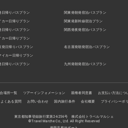
発日帰りバスプラン
関東発朝発宿泊バスプラン
イカー日帰りプラン
関東発新幹線宿泊プラン
発日帰りバスプラン
関西発夜発宿泊バスプラン
イカー日帰りプラン
夜発日帰りバスプラン
名古屋発朝発宿泊バスプラン
マイカー日帰りプラン
発日帰りバスプラン
九州発朝発宿泊バスプラン
合場所一覧
ツアーインフォメーション
親権者同意書
お支払い方法につ
よくある質問
お問い合わせ
国内旅行条件
会社概要
プライバシーポ
東京都知事登録旅行業第2-6256号 株式会社トラベルマルシェ
©Travel Marche Co., Ltd. All Right Reserved
画面共有サポート