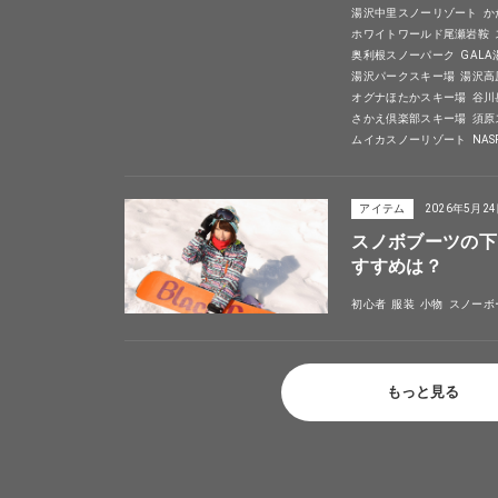
湯沢中里スノーリゾート
か
ホワイトワールド尾瀬岩鞍
奥利根スノーパーク
GAL
湯沢パークスキー場
湯沢高
オグナほたかスキー場
谷川
さかえ倶楽部スキー場
須原
ムイカスノーリゾート
NA
アイテム
2026年5月2
スノボブーツの下
すすめは？
初心者
服装
小物
スノーボ
もっと見る