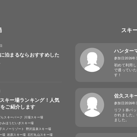
局
スキ
8日
ハンター
に泊まるならおすすめした
参加日2026年
選
初めて利用し
で通っていた
す！
日
佐久スキ
スキー場ランキング！人気
参加日2026年
所をご紹介します
リフト券パッ
かれました。
ばらスキーパーク
川場スキー場
ました。
かみほうだいぎスキー場
子スノーリゾート
野沢温泉スキー場
ー場
岩原スキー場
石打丸山スキー場