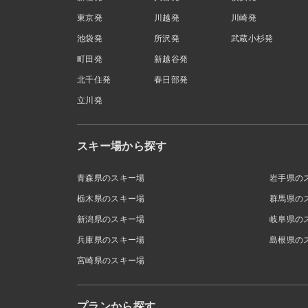
東京発
川越発
川崎発
池袋発
所沢発
武蔵小杉発
町田発
新越谷発
北千住発
春日部発
立川発
スキー場から探す
青森県のスキー場
岩手県の
栃木県のスキー場
群馬県の
新潟県のスキー場
岐阜県の
兵庫県のスキー場
島根県の
宮崎県のスキー場
プランから探す