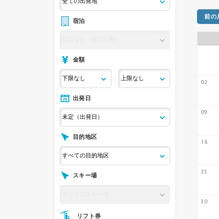
前の
宿泊
金額
-
02
出発日
09
目的地区
16
23
スキー場
30
リフト券