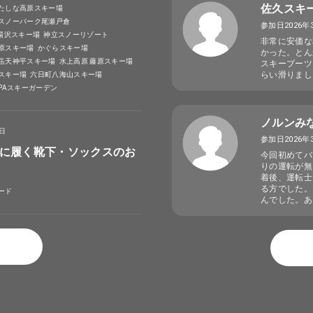
佐久スキ
たしな高原スキー場
スノーパーク尾瀬戸倉
参加日2026年
A湯沢スキー場
神立スノーリゾート
非常に安価な
原スキー場
かぐらスキー場
かった。とん
岳天神平スキー場
水上高原 藤原スキー場
スキーブーツ
らい滑りまし
スキー場
六日町八海山スキー場
SPAスキーガーデン
ノルンみ
4日
参加日2026年
に履く靴下・ソックスのお
今回初めてバ
りの運転が無
着後、運転士
る方でした。
ード
んでした。あ