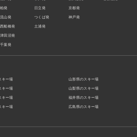
柏発
日立発
京都発
流山発
つくば発
神戸発
西船橋発
土浦発
津田沼発
千葉発
スキー場
山形県のスキー場
スキー場
山梨県のスキー場
スキー場
福井県のスキー場
スキー場
広島県のスキー場