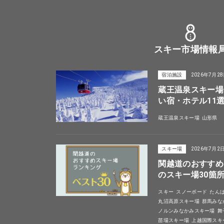
スキー市場情報
宿泊施設
2026年7月2
蔵王温泉スキー場
い宿・ホテル11
蔵王温泉スキー場
山形県
スキー場
2026年7月2
関越道のおすすめ
のスキー場30箇
スキー
スノーボード
たん
丸沼高原スキー場
群馬みな
ノルンみなかみスキー場
舞
苗場スキー場
上越国際スキ