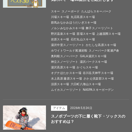
スキー
スノーボード
たんばらスキーパーク
川場スキー場
丸沼高原スキー場
群馬みなかみほうだいぎスキー場
ノルンみなかみスキー場
舞子スノーリゾート
野沢温泉スキー場
苗場スキー場
上越国際スキー場
岩原スキー場
石打丸山スキー場
湯沢中里スノーリゾート
かたしな高原スキー場
ホワイトワールド尾瀬岩鞍
スノーパーク尾瀬戸倉
奥利根スノーパーク
GALA湯沢スキー場
神立スノーリゾート
湯沢パークスキー場
湯沢高原スキー場
かぐらスキー場
オグナほたかスキー場
谷川岳天神平スキー場
水上高原 藤原スキー場
さかえ倶楽部スキー場
須原スキー場
六日町八海山スキー場
ムイカスノーリゾート
NASPAスキーガーデン
アイテム
2026年5月24日
スノボブーツの下に履く靴下・ソックスの
おすすめは？