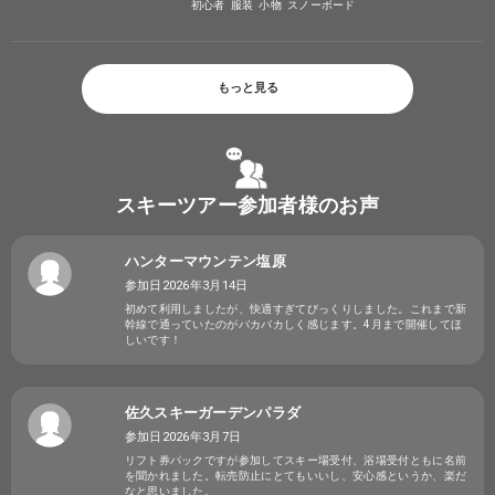
初心者
服装
小物
スノーボード
もっと見る
スキーツアー参加者様のお声
ハンターマウンテン塩原
参加日2026年3月14日
初めて利用しましたが、快適すぎてびっくりしました。これまで新
幹線で通っていたのがバカバカしく感じます。4月まで開催してほ
しいです！
佐久スキーガーデンパラダ
参加日2026年3月7日
リフト券パックですが参加してスキー場受付、浴場受付ともに名前
を聞かれました。転売防止にとてもいいし、安心感というか、楽だ
なと思いました。