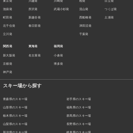
東京発
川越発
川崎発
柏発
日立発
池袋発
所沢発
武蔵小杉発
流山発
つくば発
町田発
新越谷発
西船橋発
土浦発
北千住発
春日部発
津田沼発
立川発
千葉発
関西発
東海発
福岡発
新大阪発
名古屋発
小倉発
京都発
博多発
神戸発
スキー場から探す
青森県のスキー場
岩手県のスキー場
山形県のスキー場
福島県のスキー場
栃木県のスキー場
群馬県のスキー場
山梨県のスキー場
長野県のスキー場
新潟県のスキー場
岐阜県のスキー場