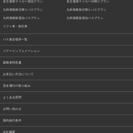
名古屋発マイカー宿泊プラン
名古屋発マイカー日帰りプラン
九州発朝発日帰りバスプラン
九州発夜発日帰りバスプラン
九州発朝発宿泊バスプラン
九州発夜発宿泊バスプラン
リフト券・割引券
バス集合場所一覧
ツアーインフォメーション
親権者同意書
お支払い方法について
安全運行の取り組み
よくある質問
お問い合わせ
国内旅行条件
会社概要