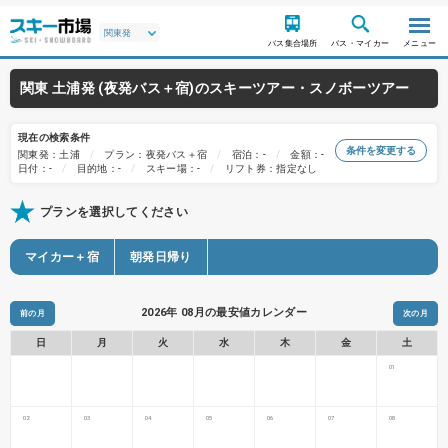
バス集合場所
バス・マイカー
メニュー
関東 土浦発 (夜発バス＋宿)のスキーツアー・スノボーツアー
現在の検索条件
条件を変更する
関東発：土浦
プラン：夜発バス＋宿
宿泊：-
金額：-
日付：-
目的地：-
スキー場：-
リフト券：指定なし
プランを選択してください
マイカー＋宿
朝発日帰り
2026年 08月の最安値カレンダー
前の月
次の月
日
月
火
水
木
金
土
01
02
03
04
05
06
07
08