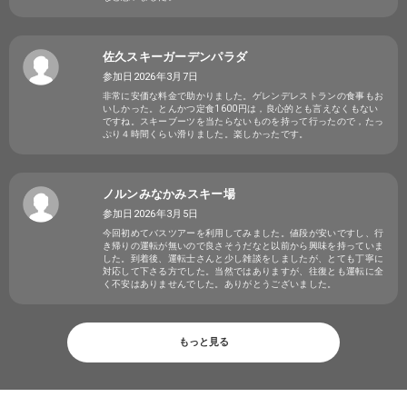
佐久スキーガーデンパラダ
参加日2026年3月7日
非常に安価な料金で助かりました。ゲレンデレストランの食事もお
いしかった。とんかつ定食1600円は，良心的とも言えなくもない
ですね。スキーブーツを当たらないものを持って行ったので，たっ
ぷり４時間くらい滑りました。楽しかったです。
ノルンみなかみスキー場
参加日2026年3月5日
今回初めてバスツアーを利用してみました。値段が安いですし、行
き帰りの運転が無いので良さそうだなと以前から興味を持っていま
した。到着後、運転士さんと少し雑談をしましたが、とても丁寧に
対応して下さる方でした。当然ではありますが、往復とも運転に全
く不安はありませんでした。ありがとうございました。
もっと見る