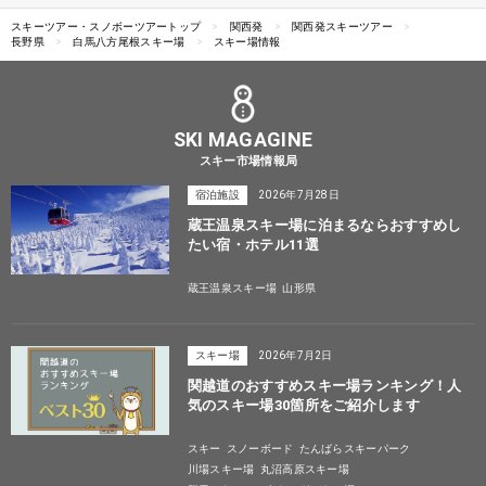
スキーツアー・スノボーツアートップ
関西発
関西発スキーツアー
長野県
白馬八方尾根スキー場
スキー場情報
SKI MAGAGINE
スキー市場情報局
宿泊施設
2026年7月28日
蔵王温泉スキー場に泊まるならおすすめし
たい宿・ホテル11選
蔵王温泉スキー場
山形県
スキー場
2026年7月2日
関越道のおすすめスキー場ランキング！人
気のスキー場30箇所をご紹介します
スキー
スノーボード
たんばらスキーパーク
川場スキー場
丸沼高原スキー場