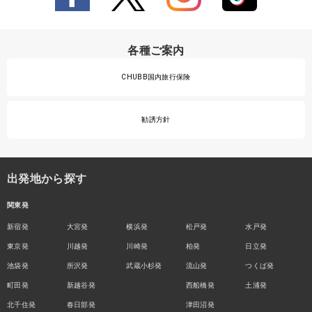
各種ご案内
CHUBB国内旅行保険
勧誘方針
出発地から探す
関東発
新宿発
大宮発
横浜発
松戸発
水戸発
東京発
川越発
川崎発
柏発
日立発
池袋発
所沢発
武蔵小杉発
流山発
つくば発
町田発
新越谷発
西船橋発
土浦発
北千住発
春日部発
津田沼発