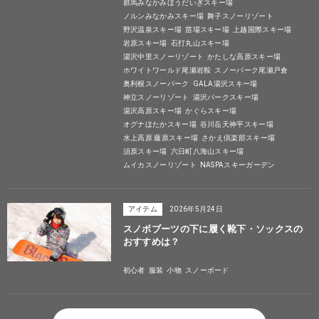
群馬みなかみほうだいぎスキー場
ノルンみなかみスキー場
舞子スノーリゾート
野沢温泉スキー場
苗場スキー場
上越国際スキー場
岩原スキー場
石打丸山スキー場
湯沢中里スノーリゾート
かたしな高原スキー場
ホワイトワールド尾瀬岩鞍
スノーパーク尾瀬戸倉
奥利根スノーパーク
GALA湯沢スキー場
神立スノーリゾート
湯沢パークスキー場
湯沢高原スキー場
かぐらスキー場
オグナほたかスキー場
谷川岳天神平スキー場
水上高原 藤原スキー場
さかえ倶楽部スキー場
須原スキー場
六日町八海山スキー場
ムイカスノーリゾート
NASPAスキーガーデン
アイテム
2026年5月24日
スノボブーツの下に履く靴下・ソックスの
おすすめは？
初心者
服装
小物
スノーボード