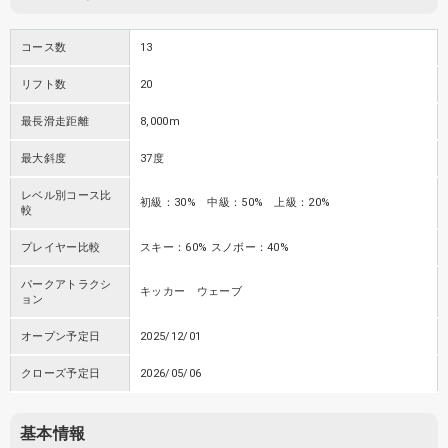
コース数
13
リフト数
20
最長滑走距離
8,000m
最大斜度
37度
レベル別コース比
初級：30% 中級：50% 上級：20%
較
プレイヤー比較
スキー：60% スノボー：40%
パークアトラクシ
キッカー ウェーブ
ョン
オープン予定日
2025/12/01
クローズ予定日
2026/05/06
基本情報