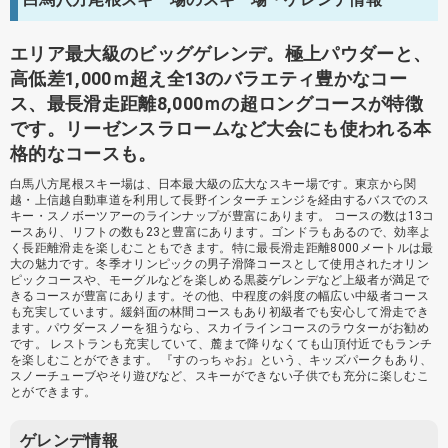
エリア最大級のビッグゲレンデ。極上パウダーと、
高低差1,000ｍ超え全13のバラエティ豊かなコー
ス、最長滑走距離8,000ｍの超ロングコースが特徴
です。リーゼンスラロームなど大会にも使われる本
格的なコースも。
白馬八方尾根スキー場は、日本最大級の広大なスキー場です。東京から関
越・上信越自動車道を利用して長野インターチェンジを経由するバスでのス
キー・スノボーツアーのラインナップが豊富にあります。 コースの数は13コ
ースあり、リフトの数も23と豊富にあります。ゴンドラもあるので、効率よ
く長距離滑走を楽しむこともできます。特に最長滑走距離8000メートルは最
大の魅力です。冬季オリンピックの男子滑降コースとして使用されたオリン
ピックコースや、モーグルなどを楽しめる黒菱ゲレンデなど上級者が満足で
きるコースが豊富にあります。その他、中程度の斜度の幅広い中級者コース
も充実しています。緩斜面の林間コースもあり初級者でも安心して滑走でき
ます。パウダースノーを狙うなら、スカイラインコースのラウターがお勧め
です。 レストランも充実していて、麓まで降りなくても山頂付近でもランチ
を楽しむことができます。 『すのっちゃお』という、キッズパークもあり、
スノーチューブやそり遊びなど、スキーができない子供でも充分に楽しむこ
とができます。
ゲレンデ情報