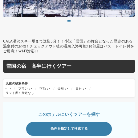
GALA湯沢スキー場まで送迎5分！！小説「雪国」の舞台となった歴史のある
温泉付のお宿！チェックアウト後の温泉入浴可能♪お部屋はバス・トイレ付を
ご用意！Ｗi-Fi対応♪♪
雪国の宿 高半に行くツアー
現在の検索条件
-：-
プラン：-
宿泊：-
金額：-
日付：-
リフト券：指定なし
このホテルにいくツアーを探す
条件を指定して検索する