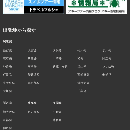
出発地から探す
関東発
新宿発
大宮発
横浜発
松戸発
水戸発
東京発
川越発
川崎発
柏発
日立発
池袋発
所沢発
武蔵小杉発
流山発
つくば発
町田発
新越谷発
西船橋発
土浦発
北千住発
春日部発
津田沼発
立川発
千葉発
関西発
東海発
福岡発
新大阪発
名古屋発
小倉発
京都発
博多発
神戸発