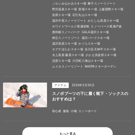
ノルンみなかみスキー場
舞子スノーリゾート
野沢温泉スキー場
苗場スキー場
上越国際スキー場
岩原スキー場
石打丸山スキー場
湯沢中里スノーリゾート
かたしな高原スキー場
ホワイトワールド尾瀬岩鞍
スノーパーク尾瀬戸倉
奥利根スノーパーク
GALA湯沢スキー場
神立スノーリゾート
湯沢パークスキー場
湯沢高原スキー場
かぐらスキー場
オグナほたかスキー場
谷川岳天神平スキー場
水上高原 藤原スキー場
さかえ倶楽部スキー場
須原スキー場
六日町八海山スキー場
ムイカスノーリゾート
NASPAスキーガーデン
アイテム
2026年5月24日
スノボブーツの下に履く靴下・ソックスの
おすすめは？
初心者
服装
小物
スノーボード
もっと見る