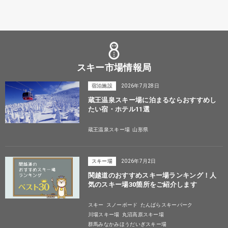
スキー市場情報局
宿泊施設
2026年7月28日
蔵王温泉スキー場に泊まるならおすすめし
たい宿・ホテル11選
蔵王温泉スキー場
山形県
スキー場
2026年7月2日
関越道のおすすめスキー場ランキング！人
気のスキー場30箇所をご紹介します
スキー
スノーボード
たんばらスキーパーク
川場スキー場
丸沼高原スキー場
群馬みなかみほうだいぎスキー場