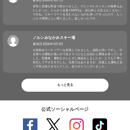
参加日2026年3月7日
非常に安価な料金で助かりました。ゲレンデレストランの食事もお
いしかった。とんかつ定食1600円は，良心的とも言えなくもない
ですね。スキーブーツを当たらないものを持って行ったので，たっ
ぷり４時間くらい滑りました。楽しかったです。
ノルンみなかみスキー場
参加日2026年3月5日
今回初めてバスツアーを利用してみました。値段が安いですし、行
き帰りの運転が無いので良さそうだなと以前から興味を持っていま
した。到着後、運転士さんと少し雑談をしましたが、とても丁寧に
対応して下さる方でした。当然ではありますが、往復とも運転に全
く不安はありませんでした。ありがとうございました。
もっと見る
公式ソーシャルページ