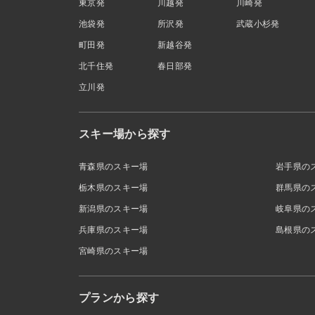
東京発
川越発
川崎発
池袋発
所沢発
武蔵小杉発
町田発
新越谷発
北千住発
春日部発
立川発
スキー場から探す
青森県のスキー場
岩手県の
栃木県のスキー場
群馬県の
新潟県のスキー場
岐阜県の
兵庫県のスキー場
島根県の
宮崎県のスキー場
プランから探す