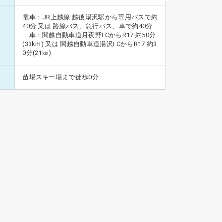
電車：JR上越線 越後湯沢駅から専用バスで約
40分 又は 路線バス、急行バス、車で約40分
車：関越自動車道月夜野I.CからR17 約50分
(33km) 又は 関越自動車道湯沢I.CからR17 約3
0分(21㎞)
苗場スキー場まで徒歩0分