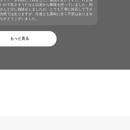
スツアーを利用してみました。値段が安いですし、行き帰
いので良さそうだなと以前から興味を持っていました。到
さんと少し雑談をしましたが、とても丁寧に対応して下さ
当然ではありますが、往復とも運転に全く不安はありませ
りがとうございました。
もっと見る