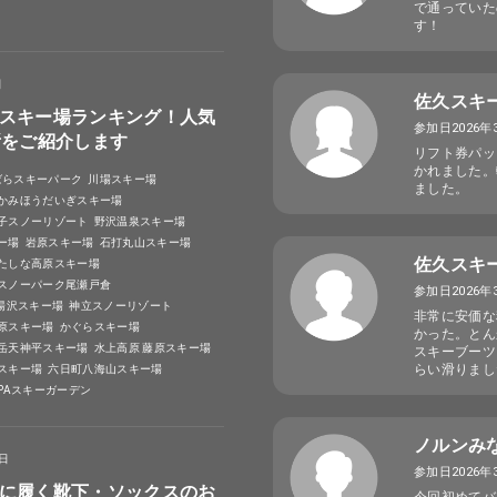
で通っていた
す！
日
佐久スキ
スキー場ランキング！人気
参加日2026年
所をご紹介します
リフト券パッ
かれました。
ばらスキーパーク
川場スキー場
ました。
かみほうだいぎスキー場
子スノーリゾート
野沢温泉スキー場
ー場
岩原スキー場
石打丸山スキー場
佐久スキ
たしな高原スキー場
スノーパーク尾瀬戸倉
参加日2026年
A湯沢スキー場
神立スノーリゾート
非常に安価な
原スキー場
かぐらスキー場
かった。とん
岳天神平スキー場
水上高原 藤原スキー場
スキーブーツ
らい滑りまし
スキー場
六日町八海山スキー場
SPAスキーガーデン
ノルンみ
4日
参加日2026年
に履く靴下・ソックスのお