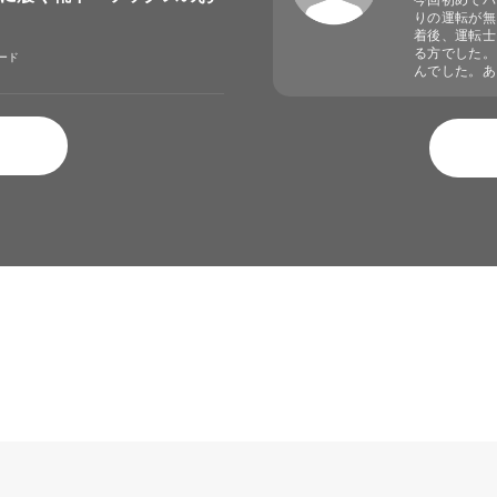
今回初めてバ
りの運転が無
着後、運転士
る方でした。
ード
んでした。あ