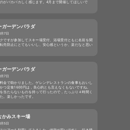
のがバカバカしく感じます。4月まで開催してほしいで
ーガーデンパラダ
3月7日
クですが参加してスキー場受付、浴場受付ともに名前を聞
転売防止にとてもいいし、安心感というか、楽だなと思い
ーガーデンパラダ
3月7日
料金で助かりました。ゲレンデレストランの食事もおいし
かつ定食1600円は，良心的とも言えなくもないですね。
を当たらないものを持って行ったので，たっぷり４時間く
た。楽しかったです。
なかみスキー場
3月5日