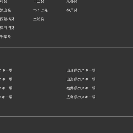
柏発
日立発
京都発
流山発
つくば発
神戸発
西船橋発
土浦発
津田沼発
千葉発
スキー場
山形県のスキー場
スキー場
山梨県のスキー場
スキー場
福井県のスキー場
スキー場
広島県のスキー場