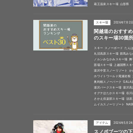
蔵王温泉スキー場
山形県
スキー場
2026年7月2
関越道のおすすめ
のスキー場30箇
スキー
スノーボード
たん
丸沼高原スキー場
群馬みな
ノルンみなかみスキー場
舞
苗場スキー場
上越国際スキ
湯沢中里スノーリゾート
か
ホワイトワールド尾瀬岩鞍
奥利根スノーパーク
GAL
湯沢パークスキー場
湯沢高
オグナほたかスキー場
谷川
さかえ倶楽部スキー場
須原
ムイカスノーリゾート
NA
アイテム
2026年5月2
スノボブーツの下