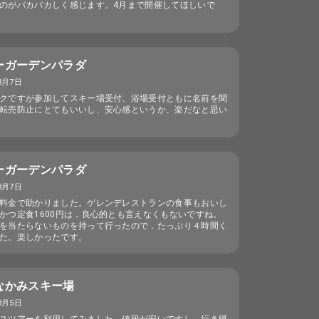
のがバカバカしく感じます。4月まで開催してほしいで
ーガーデンパラダ
3月7日
クですが参加してスキー場受付、浴場受付ともに名前を聞
転売防止にとてもいいし、安心感というか、楽だなと思い
ーガーデンパラダ
3月7日
料金で助かりました。ゲレンデレストランの食事もおいし
かつ定食1600円は，良心的とも言えなくもないですね。
を当たらないものを持って行ったので，たっぷり４時間く
た。楽しかったです。
なかみスキー場
3月5日