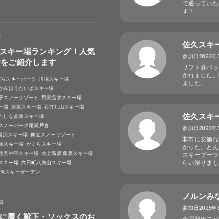
で通っていた
す！
日
佐久スキ
スキー場ランキング！人気
参加日2026年
所をご紹介します
リフト券パッ
かれました。
ばらスキーパーク
川場スキー場
ました。
かみほうだいぎスキー場
子スノーリゾート
野沢温泉スキー場
ー場
岩原スキー場
石打丸山スキー場
佐久スキ
たしな高原スキー場
スノーパーク尾瀬戸倉
参加日2026年
A湯沢スキー場
神立スノーリゾート
非常に安価な
原スキー場
かぐらスキー場
かった。とん
岳天神平スキー場
水上高原 藤原スキー場
スキーブーツ
らい滑りまし
スキー場
六日町八海山スキー場
SPAスキーガーデン
ノルンみ
4日
参加日2026年
に履く靴下・ソックスのお