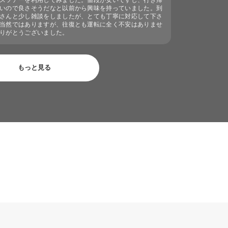
スツアーを利用してみました。値段が安いですし、行き帰
いので良さそうだなと以前から興味を持っていました。到
さんと少し雑談をしましたが、とても丁寧に対応して下さ
当然ではありますが、往復とも運転に全く不安はありませ
りがとうございました。
もっと見る