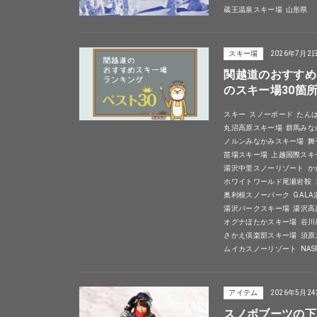
蔵王温泉スキー場
山形県
スキー場
2026年7月2
関越道のおすすめ
のスキー場30箇
スキー
スノーボード
たん
丸沼高原スキー場
群馬みな
ノルンみなかみスキー場
舞
苗場スキー場
上越国際スキ
湯沢中里スノーリゾート
か
ホワイトワールド尾瀬岩鞍
奥利根スノーパーク
GAL
湯沢パークスキー場
湯沢高
オグナほたかスキー場
谷川
さかえ倶楽部スキー場
須原
ムイカスノーリゾート
NA
アイテム
2026年5月2
スノボブーツの下