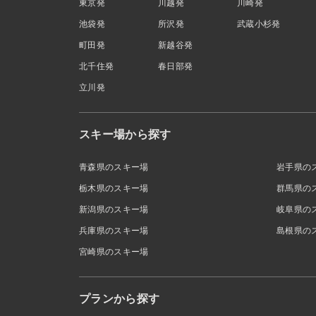
東京発
川越発
川崎発
池袋発
所沢発
武蔵小杉発
町田発
新越谷発
北千住発
春日部発
立川発
スキー場から探す
青森県のスキー場
岩手県の
栃木県のスキー場
群馬県の
新潟県のスキー場
岐阜県の
兵庫県のスキー場
島根県の
宮崎県のスキー場
プランから探す