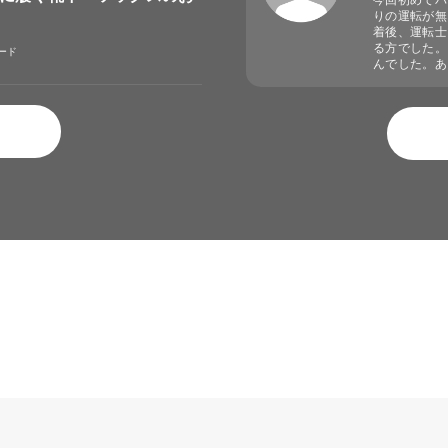
今回初めてバ
りの運転が無
着後、運転士
る方でした。
ード
んでした。あ