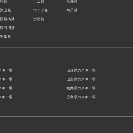
柏発
日立発
京都発
流山発
つくば発
神戸発
西船橋発
土浦発
津田沼発
千葉発
スキー場
山形県のスキー場
スキー場
山梨県のスキー場
スキー場
福井県のスキー場
スキー場
広島県のスキー場