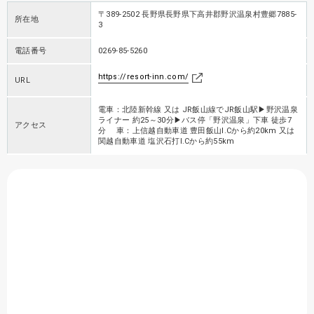
〒389-2502 長野県長野県下高井郡野沢温泉村豊郷7885-
所在地
3
電話番号
0269-85-5260
https://resort-inn.com/
URL
電車：北陸新幹線 又は JR飯山線でJR飯山駅▶野沢温泉
ライナー 約25～30分▶バス停「野沢温泉」下車 徒歩7
アクセス
分 車：上信越自動車道 豊田飯山I.Cから約20km 又は
関越自動車道 塩沢石打I.Cから約55km