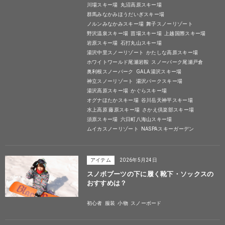
川場スキー場
丸沼高原スキー場
群馬みなかみほうだいぎスキー場
ノルンみなかみスキー場
舞子スノーリゾート
野沢温泉スキー場
苗場スキー場
上越国際スキー場
岩原スキー場
石打丸山スキー場
湯沢中里スノーリゾート
かたしな高原スキー場
ホワイトワールド尾瀬岩鞍
スノーパーク尾瀬戸倉
奥利根スノーパーク
GALA湯沢スキー場
神立スノーリゾート
湯沢パークスキー場
湯沢高原スキー場
かぐらスキー場
オグナほたかスキー場
谷川岳天神平スキー場
水上高原 藤原スキー場
さかえ倶楽部スキー場
須原スキー場
六日町八海山スキー場
ムイカスノーリゾート
NASPAスキーガーデン
アイテム
2026年5月24日
スノボブーツの下に履く靴下・ソックスの
おすすめは？
初心者
服装
小物
スノーボード