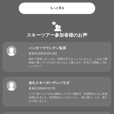
もっと見る
スキーツアー参加者様のお声
ハンターマウンテン塩原
参加日2026年3月14日
初めて利用しましたが、快適すぎてびっくりしました。これまで新
幹線で通っていたのがバカバカしく感じます。4月まで開催してほ
しいです！
佐久スキーガーデンパラダ
参加日2026年3月7日
リフト券パックですが参加してスキー場受付、浴場受付ともに名前
を聞かれました。転売防止にとてもいいし、安心感というか、楽だ
なと思いました。