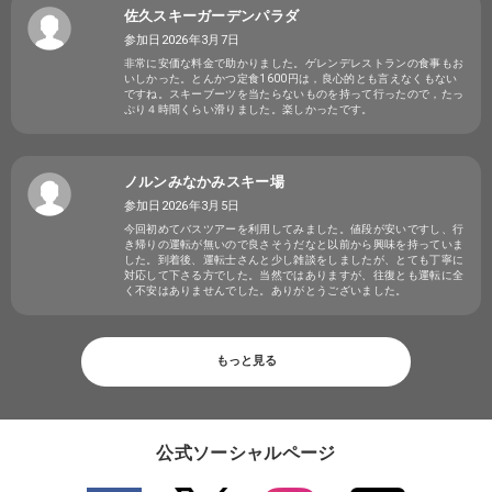
佐久スキーガーデンパラダ
参加日2026年3月7日
非常に安価な料金で助かりました。ゲレンデレストランの食事もお
いしかった。とんかつ定食1600円は，良心的とも言えなくもない
ですね。スキーブーツを当たらないものを持って行ったので，たっ
ぷり４時間くらい滑りました。楽しかったです。
ノルンみなかみスキー場
参加日2026年3月5日
今回初めてバスツアーを利用してみました。値段が安いですし、行
き帰りの運転が無いので良さそうだなと以前から興味を持っていま
した。到着後、運転士さんと少し雑談をしましたが、とても丁寧に
対応して下さる方でした。当然ではありますが、往復とも運転に全
く不安はありませんでした。ありがとうございました。
もっと見る
公式ソーシャルページ