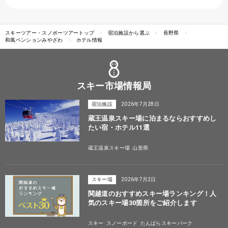
スキーツアー・スノボーツアートップ
宿泊施設から選ぶ
長野県
和風ペンションみやざわ
ホテル情報
スキー市場情報局
宿泊施設
2026年7月28日
蔵王温泉スキー場に泊まるならおすすめし
たい宿・ホテル11選
蔵王温泉スキー場
山形県
スキー場
2026年7月2日
関越道のおすすめスキー場ランキング！人
気のスキー場30箇所をご紹介します
スキー
スノーボード
たんばらスキーパーク