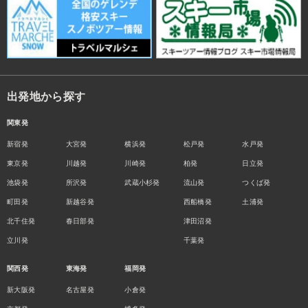
出発地から探す
関東発
新宿発
大宮発
横浜発
松戸発
水戸発
東京発
川越発
川崎発
柏発
日立発
池袋発
所沢発
武蔵小杉発
流山発
つくば発
町田発
新越谷発
西船橋発
土浦発
北千住発
春日部発
津田沼発
立川発
千葉発
関西発
東海発
福岡発
新大阪発
名古屋発
小倉発