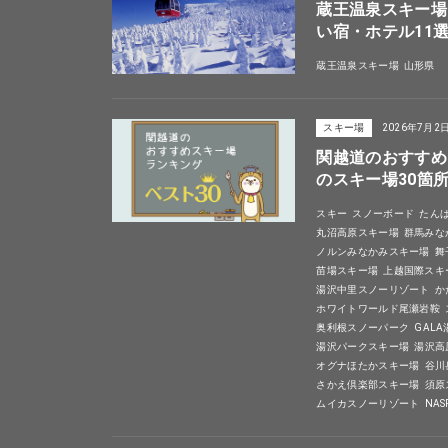
蔵王温泉スキー場
い宿・ホテル11
蔵王温泉スキー場
山形県
スキー場
2026年7月2
関越道のおすすめ
のスキー場30箇
スキー
スノーボード
たん
丸沼高原スキー場
群馬みな
ノルンみなかみスキー場
舞
苗場スキー場
上越国際スキ
湯沢中里スノーリゾート
か
ホワイトワールド尾瀬岩鞍
奥利根スノーパーク
GAL
湯沢パークスキー場
湯沢高
オグナほたかスキー場
谷川
さかえ倶楽部スキー場
須原
ムイカスノーリゾート
NA