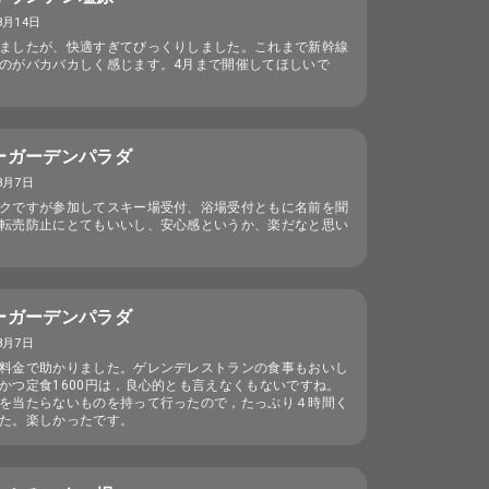
3月14日
ましたが、快適すぎてびっくりしました。これまで新幹線
のがバカバカしく感じます。4月まで開催してほしいで
ーガーデンパラダ
3月7日
クですが参加してスキー場受付、浴場受付ともに名前を聞
転売防止にとてもいいし、安心感というか、楽だなと思い
ーガーデンパラダ
3月7日
料金で助かりました。ゲレンデレストランの食事もおいし
かつ定食1600円は，良心的とも言えなくもないですね。
を当たらないものを持って行ったので，たっぷり４時間く
た。楽しかったです。