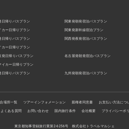
発日帰りバスプラン
関東発朝発宿泊バスプラン
イカー日帰りプラン
関東発新幹線宿泊プラン
発日帰りバスプラン
関西発夜発宿泊バスプラン
イカー日帰りプラン
夜発日帰りバスプラン
名古屋発朝発宿泊バスプラン
マイカー日帰りプラン
発日帰りバスプラン
九州発朝発宿泊バスプラン
合場所一覧
ツアーインフォメーション
親権者同意書
お支払い方法につ
よくある質問
お問い合わせ
国内旅行条件
会社概要
プライバシーポ
東京都知事登録旅行業第2-6256号 株式会社トラベルマルシェ