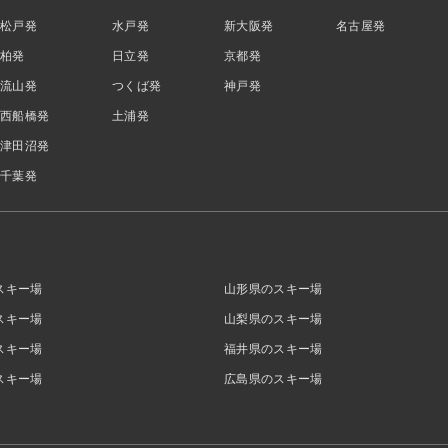
松戸発
水戸発
新大阪発
名古屋発
柏発
日立発
京都発
流山発
つくば発
神戸発
西船橋発
土浦発
津田沼発
千葉発
スキー場
山形県のスキー場
スキー場
山梨県のスキー場
スキー場
福井県のスキー場
スキー場
広島県のスキー場