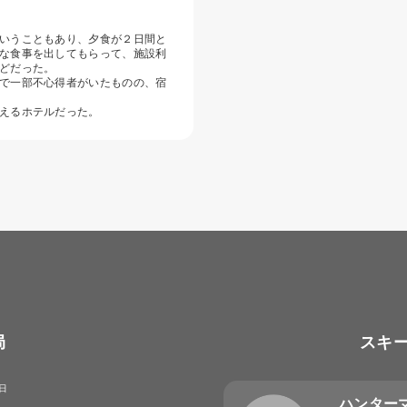
いうこともあり、夕食が２日間と
な食事を出してもらって、施設利
どだった。
で一部不心得者がいたものの、宿
えるホテルだった。
局
スキ
8日
ハンター