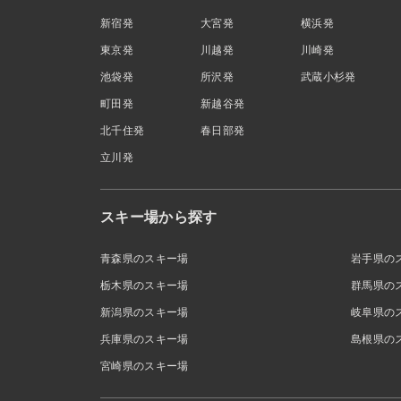
新宿発
大宮発
横浜発
東京発
川越発
川崎発
池袋発
所沢発
武蔵小杉発
町田発
新越谷発
北千住発
春日部発
立川発
スキー場から探す
青森県のスキー場
岩手県の
栃木県のスキー場
群馬県の
新潟県のスキー場
岐阜県の
兵庫県のスキー場
島根県の
宮崎県のスキー場