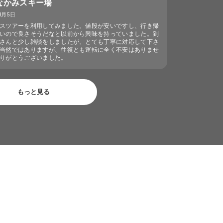
なかみスキー場
3月5日
スツアーを利用してみました。値段が安いですし、行き帰
いので良さそうだなと以前から興味を持っていました。到
さんと少し雑談をしましたが、とても丁寧に対応して下さ
当然ではありますが、往復とも運転に全く不安はありませ
りがとうございました。
もっと見る