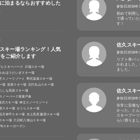
に泊まるならおすすめした
参加日2026年
選
初めて利用し
で通っていた
す！
日
佐久スキ
スキー場ランキング！人気
参加日2026年
所をご紹介します
リフト券パッ
かれました。
ばらスキーパーク
川場スキー場
ました。
かみほうだいぎスキー場
子スノーリゾート
野沢温泉スキー場
ー場
岩原スキー場
石打丸山スキー場
佐久スキ
たしな高原スキー場
スノーパーク尾瀬戸倉
参加日2026年
A湯沢スキー場
神立スノーリゾート
非常に安価な
原スキー場
かぐらスキー場
かった。とん
岳天神平スキー場
水上高原 藤原スキー場
スキーブーツ
らい滑りまし
スキー場
六日町八海山スキー場
SPAスキーガーデン