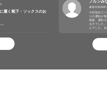
ノルンみ
4日
参加日2026年
に履く靴下・ソックスのお
今回初めてバ
りの運転が無
着後、運転士
る方でした。
ード
んでした。あ