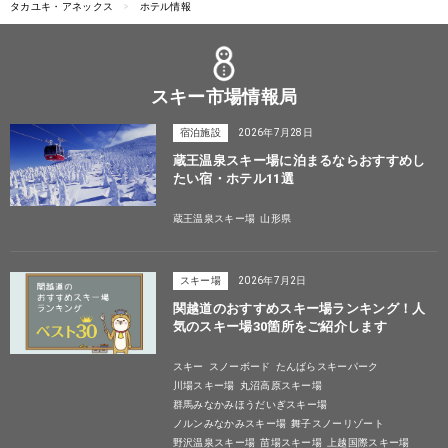
タカユキ・アネックス
ホテル情報
スキー市場情報局
宿泊施設
2026年7月28日
蔵王温泉スキー場に泊まるならおすすめし
たい宿・ホテル11選
蔵王温泉スキー場
山形県
スキー場
2026年7月2日
関越道のおすすめスキー場ランキング！人
気のスキー場30箇所をご紹介します
スキー
スノーボード
たんばらスキーパーク
川場スキー場
丸沼高原スキー場
群馬みなかみほうだいぎスキー場
ノルンみなかみスキー場
舞子スノーリゾート
野沢温泉スキー場
苗場スキー場
上越国際スキー場