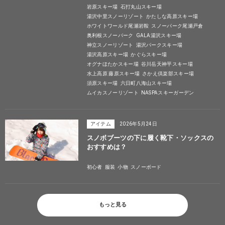
岩原スキー場
石打丸山スキー場
湯沢中里スノーリゾート
かたしな高原スキー場
ホワイトワールド尾瀬岩鞍
スノーパーク尾瀬戸倉
奥利根スノーパーク
GALA湯沢スキー場
神立スノーリゾート
湯沢パークスキー場
湯沢高原スキー場
かぐらスキー場
オグナほたかスキー場
谷川岳天神平スキー場
水上高原 藤原スキー場
さかえ倶楽部スキー場
須原スキー場
六日町八海山スキー場
ムイカスノーリゾート
NASPAスキーガーデン
アイテム
2026年5月24日
スノボブーツの下に履く靴下・ソックスの
おすすめは？
初心者
服装
小物
スノーボード
もっと見る