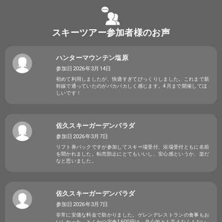
スキーツアー参加者様のお声
ハンターマウンテン塩原
参加日2026年3月14日
初めて利用しましたが、快適すぎてびっくりしました。これまで新
幹線で通っていたのがバカバカしく感じます。4月まで開催してほ
しいです！
佐久スキーガーデンパラダ
参加日2026年3月7日
リフト券パックですが参加してスキー場受付、浴場受付ともに名前
を聞かれました。転売防止にとてもいいし、安心感というか、楽だ
なと思いました。
佐久スキーガーデンパラダ
参加日2026年3月7日
非常に安価な料金で助かりました。ゲレンデレストランの食事もお
いしかった。とんかつ定食1600円は，良心的とも言えなくもない