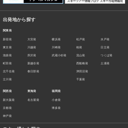
出発地から探す
関東発
新宿発
大宮発
横浜発
松戸発
水戸発
東京発
川越発
川崎発
柏発
日立発
池袋発
所沢発
武蔵小杉発
流山発
つくば発
町田発
新越谷発
西船橋発
土浦発
北千住発
春日部発
津田沼発
立川発
千葉発
関西発
東海発
福岡発
新大阪発
名古屋発
小倉発
京都発
博多発
神戸発