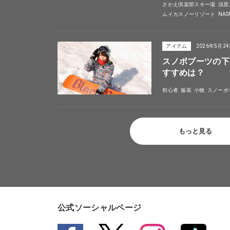
さかえ倶楽部スキー場
須原
ムイカスノーリゾート
NA
アイテム
2026年5月2
スノボブーツの下
すすめは？
初心者
服装
小物
スノーボ
もっと見る
公式ソーシャルページ