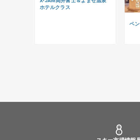
X-JAM高井富士＆よませ温泉
ホテルクラス
ペン