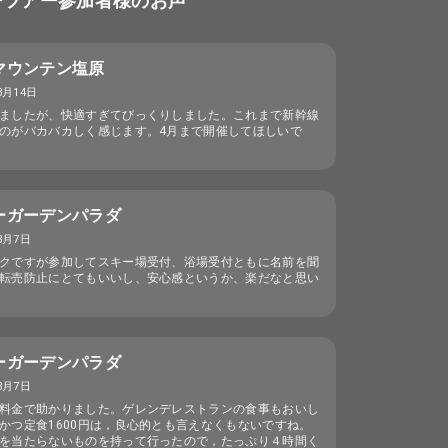
ーツアー参加者様のお声
マウンテン塩原
3月14日
ましたが、快適すぎてびっくりしました。これまで新幹線
のがバカバカしく感じます。4月まで開催してほしいで
ーガーデンパラダ
3月7日
クですが参加してスキー場受付、浴場受付ともに名前を聞
転売防止にとてもいいし、安心感というか、楽だなと思い
ーガーデンパラダ
3月7日
料金で助かりました。ゲレンデレストランの食事もおいし
かつ定食1600円は，良心的とも言えなくもないですね。
を当たらないものを持って行ったので，たっぷり４時間く