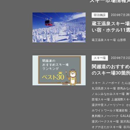
スキー市場情報
宿泊施設
2026年7月2
蔵王温泉スキー場
い宿・ホテル11
蔵王温泉スキー場
山形県
スキー場
2026年7月2
関越道のおすすめ
のスキー場30箇
スキー
スノーボード
たん
丸沼高原スキー場
群馬みな
ノルンみなかみスキー場
舞
苗場スキー場
上越国際スキ
湯沢中里スノーリゾート
か
ホワイトワールド尾瀬岩鞍
奥利根スノーパーク
GAL
湯沢パークスキー場
湯沢高
オグナほたかスキー場
谷川