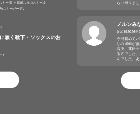
らい滑りまし
スキー場
六日町八海山スキー場
SPAスキーガーデン
ノルンみ
4日
参加日2026年
に履く靴下・ソックスのお
今回初めてバ
りの運転が無
着後、運転士
る方でした。
ード
んでした。あ