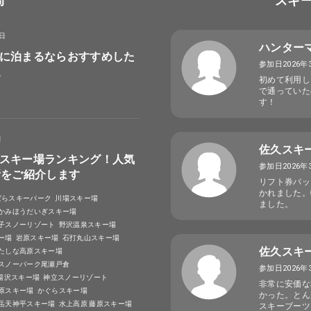
局
スキ
8日
ハンター
に泊まるならおすすめした
参加日2026年
選
初めて利用し
で通っていた
す！
日
佐久スキ
スキー場ランキング！人気
参加日2026年
所をご紹介します
リフト券パッ
かれました。
ばらスキーパーク
川場スキー場
ました。
かみほうだいぎスキー場
子スノーリゾート
野沢温泉スキー場
ー場
岩原スキー場
石打丸山スキー場
佐久スキ
たしな高原スキー場
スノーパーク尾瀬戸倉
参加日2026年
A湯沢スキー場
神立スノーリゾート
非常に安価な
原スキー場
かぐらスキー場
かった。とん
岳天神平スキー場
水上高原 藤原スキー場
スキーブーツ