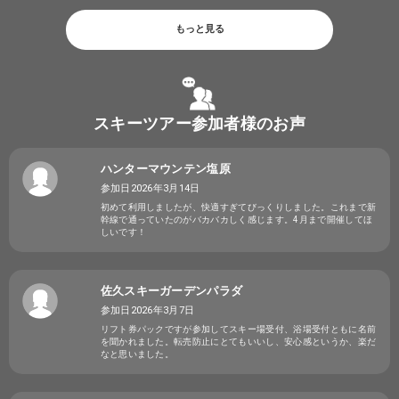
もっと見る
スキーツアー参加者様のお声
ハンターマウンテン塩原
参加日2026年3月14日
初めて利用しましたが、快適すぎてびっくりしました。これまで新
幹線で通っていたのがバカバカしく感じます。4月まで開催してほ
しいです！
佐久スキーガーデンパラダ
参加日2026年3月7日
リフト券パックですが参加してスキー場受付、浴場受付ともに名前
を聞かれました。転売防止にとてもいいし、安心感というか、楽だ
なと思いました。