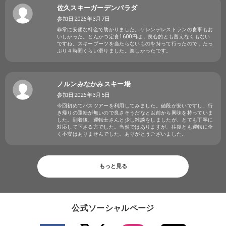
佐久スキーガーデンパラダ
参加日2026年3月7日
非常に安価な料金で助かりました。ゲレンデレストランの食事もお
いしかった。とんかつ定食1600円は，良心的とも言えなくもない
ですね。スキーブーツを当たらないものを持って行ったので，たっ
ぷり４時間くらい滑りました。楽しかったです。
ノルンみなかみスキー場
参加日2026年3月5日
今回初めてバスツアーを利用してみました。値段が安いですし、行
き帰りの運転が無いので良さそうだなと以前から興味を持っていま
した。到着後、運転士さんと少し雑談をしましたが、とても丁寧に
対応して下さる方でした。当然ではありますが、往復とも運転に全
く不安はありませんでした。ありがとうございました。
もっと見る
公式ソーシャルページ