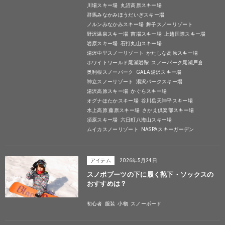
川場スキー場
丸沼高原スキー場
群馬みなかみほうだいぎスキー場
ノルンみなかみスキー場
舞子スノーリゾート
野沢温泉スキー場
苗場スキー場
上越国際スキー場
岩原スキー場
石打丸山スキー場
湯沢中里スノーリゾート
かたしな高原スキー場
ホワイトワールド尾瀬岩鞍
スノーパーク尾瀬戸倉
奥利根スノーパーク
GALA湯沢スキー場
神立スノーリゾート
湯沢パークスキー場
湯沢高原スキー場
かぐらスキー場
オグナほたかスキー場
谷川岳天神平スキー場
水上高原 藤原スキー場
さかえ倶楽部スキー場
須原スキー場
六日町八海山スキー場
ムイカスノーリゾート
NASPAスキーガーデン
アイテム
2026年5月24日
スノボブーツの下に履く靴下・ソックスの
おすすめは？
初心者
服装
小物
スノーボード