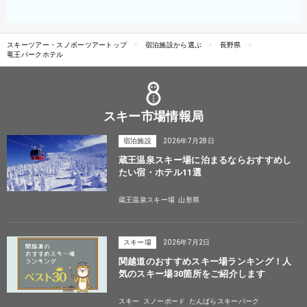
スキーツアー・スノボーツアートップ
宿泊施設から選ぶ
長野県
竜王パークホテル
スキー市場情報局
宿泊施設
2026年7月28日
蔵王温泉スキー場に泊まるならおすすめし
たい宿・ホテル11選
蔵王温泉スキー場
山形県
スキー場
2026年7月2日
関越道のおすすめスキー場ランキング！人
気のスキー場30箇所をご紹介します
スキー
スノーボード
たんばらスキーパーク