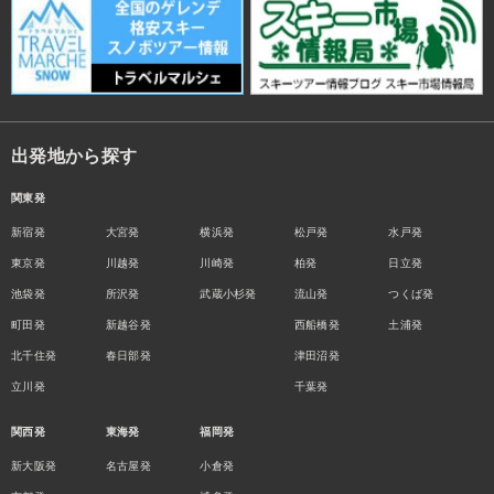
出発地から探す
関東発
新宿発
大宮発
横浜発
松戸発
水戸発
東京発
川越発
川崎発
柏発
日立発
池袋発
所沢発
武蔵小杉発
流山発
つくば発
町田発
新越谷発
西船橋発
土浦発
北千住発
春日部発
津田沼発
立川発
千葉発
関西発
東海発
福岡発
新大阪発
名古屋発
小倉発