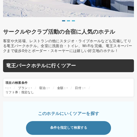
サークルやクラブ活動の合宿に人気のホテル
客室や大浴場、レストランの他にスタジオ・ライブホールなども完備してり
る竜王パークホテル。全室に洗面台・トイレ、Wi-Fiを完備。竜王スキーパー
クまで徒歩0分とボーダー・スキーヤーには嬉しい好立地のホテル！
竜王パークホテルに行くツアー
現在の検索条件
-：-
プラン：-
宿泊：-
金額：-
日付：-
リフト券：指定なし
このホテルにいくツアーを探す
条件を指定して検索する