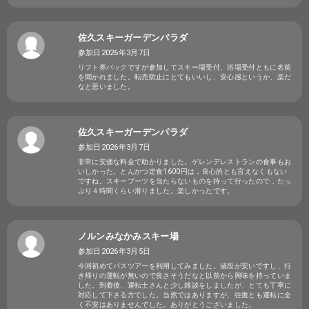
佐久スキーガーデンパラダ
参加日2026年3月7日
リフト券パックですが参加してスキー場受付、浴場受付ともに名前
を聞かれました。転売防止にとてもいいし、安心感というか、楽だ
なと思いました。
佐久スキーガーデンパラダ
参加日2026年3月7日
非常に安価な料金で助かりました。ゲレンデレストランの食事もお
いしかった。とんかつ定食1600円は，良心的とも言えなくもない
ですね。スキーブーツを当たらないものを持って行ったので，たっ
ぷり４時間くらい滑りました。楽しかったです。
ノルンみなかみスキー場
参加日2026年3月5日
今回初めてバスツアーを利用してみました。値段が安いですし、行
き帰りの運転が無いので良さそうだなと以前から興味を持っていま
した。到着後、運転士さんと少し雑談をしましたが、とても丁寧に
対応して下さる方でした。当然ではありますが、往復とも運転に全
く不安はありませんでした。ありがとうございました。