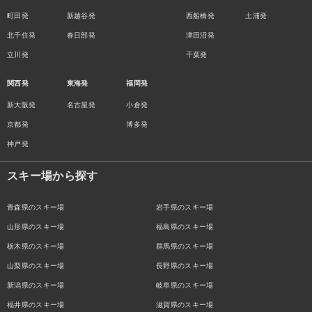
町田発
新越谷発
西船橋発
土浦発
北千住発
春日部発
津田沼発
立川発
千葉発
関西発
東海発
福岡発
新大阪発
名古屋発
小倉発
京都発
博多発
神戸発
スキー場から探す
青森県のスキー場
岩手県のスキー場
山形県のスキー場
福島県のスキー場
栃木県のスキー場
群馬県のスキー場
山梨県のスキー場
長野県のスキー場
新潟県のスキー場
岐阜県のスキー場
福井県のスキー場
滋賀県のスキー場