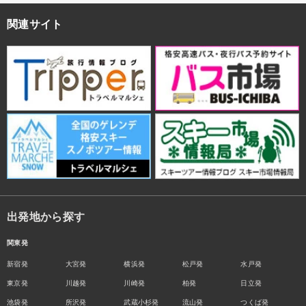
関連サイト
出発地から探す
関東発
新宿発
大宮発
横浜発
松戸発
水戸発
東京発
川越発
川崎発
柏発
日立発
池袋発
所沢発
武蔵小杉発
流山発
つくば発