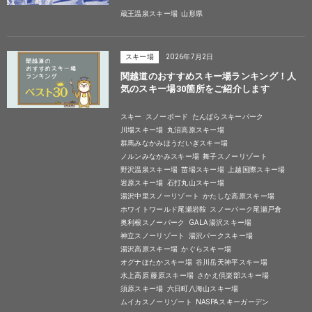
蔵王温泉スキー場
山形県
スキー場
2026年7月2日
関越道のおすすめスキー場ランキング！人
気のスキー場30箇所をご紹介します
スキー
スノーボード
たんばらスキーパーク
川場スキー場
丸沼高原スキー場
群馬みなかみほうだいぎスキー場
ノルンみなかみスキー場
舞子スノーリゾート
野沢温泉スキー場
苗場スキー場
上越国際スキー場
岩原スキー場
石打丸山スキー場
湯沢中里スノーリゾート
かたしな高原スキー場
ホワイトワールド尾瀬岩鞍
スノーパーク尾瀬戸倉
奥利根スノーパーク
GALA湯沢スキー場
神立スノーリゾート
湯沢パークスキー場
湯沢高原スキー場
かぐらスキー場
オグナほたかスキー場
谷川岳天神平スキー場
水上高原 藤原スキー場
さかえ倶楽部スキー場
須原スキー場
六日町八海山スキー場
ムイカスノーリゾート
NASPAスキーガーデン