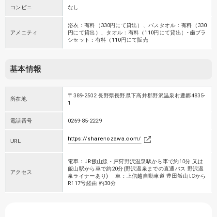
コンビニ
なし
浴衣：有料（330円にて貸出）、バスタオル：有料（330
アメニティ
円にて貸出）、タオル：有料（110円にて貸出）･歯ブラ
シセット：有料（110円にて販売
基本情報
〒389-2502 長野県長野県下高井郡野沢温泉村豊郷4835-
所在地
1
電話番号
0269-85-2229
https://sharenozawa.com/
URL
電車：JR飯山線・戸狩野沢温泉駅から車で約10分 又は
飯山駅から車で約20分(野沢温泉までの直通バス 野沢温
アクセス
泉ライナーあり) 車：上信越自動車道 豊田飯山I.Cから
R117号経由 約30分