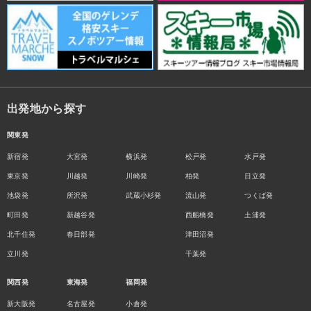
出発地から探す
関東発
新宿発
大宮発
横浜発
松戸発
水戸発
東京発
川越発
川崎発
柏発
日立発
池袋発
所沢発
武蔵小杉発
流山発
つくば発
町田発
新越谷発
西船橋発
土浦発
北千住発
春日部発
津田沼発
立川発
千葉発
関西発
東海発
福岡発
新大阪発
名古屋発
小倉発