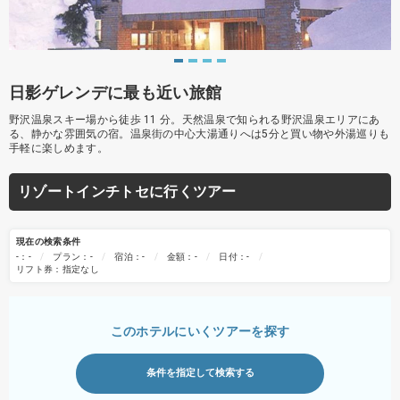
日影ゲレンデに最も近い旅館
野沢温泉スキー場から徒歩 11 分。天然温泉で知られる野沢温泉エリアにあ
る、静かな雰囲気の宿。温泉街の中心大湯通りへは5分と買い物や外湯巡りも
手軽に楽しめます。
リゾートインチトセに行くツアー
現在の検索条件
-：-
プラン：-
宿泊：-
金額：-
日付：-
リフト券：指定なし
このホテルにいくツアーを探す
条件を指定して検索する