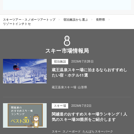
スキーツアー・スノボーツアートップ
宿泊施設から選ぶ
長野県
リゾートインチトセ
スキー市場情報局
宿泊施設
2026年7月28日
蔵王温泉スキー場に泊まるならおすすめし
たい宿・ホテル11選
蔵王温泉スキー場
山形県
スキー場
2026年7月2日
関越道のおすすめスキー場ランキング！人
気のスキー場30箇所をご紹介します
スキー
スノーボード
たんばらスキーパーク