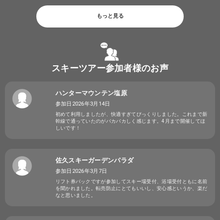
もっと見る
スキーツアー参加者様のお声
ハンターマウンテン塩原
参加日2026年3月14日
初めて利用しましたが、快適すぎてびっくりしました。これまで新
幹線で通っていたのがバカバカしく感じます。4月まで開催してほ
しいです！
佐久スキーガーデンパラダ
参加日2026年3月7日
リフト券パックですが参加してスキー場受付、浴場受付ともに名前
を聞かれました。転売防止にとてもいいし、安心感というか、楽だ
なと思いました。