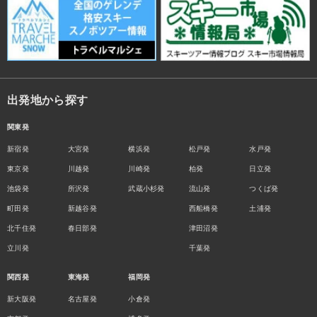
出発地から探す
関東発
新宿発
大宮発
横浜発
松戸発
水戸発
東京発
川越発
川崎発
柏発
日立発
池袋発
所沢発
武蔵小杉発
流山発
つくば発
町田発
新越谷発
西船橋発
土浦発
北千住発
春日部発
津田沼発
立川発
千葉発
関西発
東海発
福岡発
新大阪発
名古屋発
小倉発