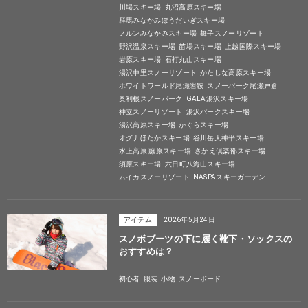
川場スキー場
丸沼高原スキー場
群馬みなかみほうだいぎスキー場
ノルンみなかみスキー場
舞子スノーリゾート
野沢温泉スキー場
苗場スキー場
上越国際スキー場
岩原スキー場
石打丸山スキー場
湯沢中里スノーリゾート
かたしな高原スキー場
ホワイトワールド尾瀬岩鞍
スノーパーク尾瀬戸倉
奥利根スノーパーク
GALA湯沢スキー場
神立スノーリゾート
湯沢パークスキー場
湯沢高原スキー場
かぐらスキー場
オグナほたかスキー場
谷川岳天神平スキー場
水上高原 藤原スキー場
さかえ倶楽部スキー場
須原スキー場
六日町八海山スキー場
ムイカスノーリゾート
NASPAスキーガーデン
アイテム
2026年5月24日
スノボブーツの下に履く靴下・ソックスの
おすすめは？
初心者
服装
小物
スノーボード