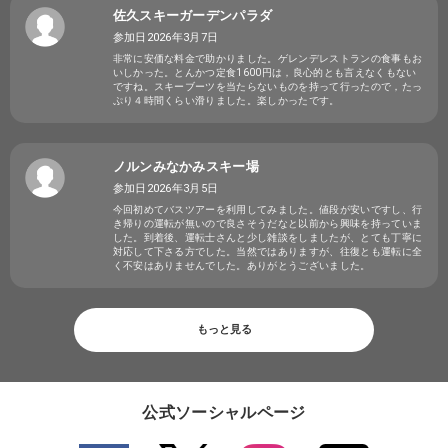
佐久スキーガーデンパラダ
参加日2026年3月7日
非常に安価な料金で助かりました。ゲレンデレストランの食事もお
いしかった。とんかつ定食1600円は，良心的とも言えなくもない
ですね。スキーブーツを当たらないものを持って行ったので，たっ
ぷり４時間くらい滑りました。楽しかったです。
ノルンみなかみスキー場
参加日2026年3月5日
今回初めてバスツアーを利用してみました。値段が安いですし、行
き帰りの運転が無いので良さそうだなと以前から興味を持っていま
した。到着後、運転士さんと少し雑談をしましたが、とても丁寧に
対応して下さる方でした。当然ではありますが、往復とも運転に全
く不安はありませんでした。ありがとうございました。
もっと見る
公式ソーシャルページ