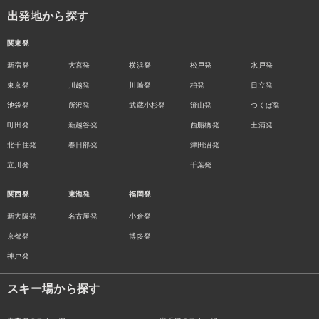
出発地から探す
関東発
新宿発
大宮発
横浜発
松戸発
水戸発
東京発
川越発
川崎発
柏発
日立発
池袋発
所沢発
武蔵小杉発
流山発
つくば発
町田発
新越谷発
西船橋発
土浦発
北千住発
春日部発
津田沼発
立川発
千葉発
関西発
東海発
福岡発
新大阪発
名古屋発
小倉発
京都発
博多発
神戸発
スキー場から探す