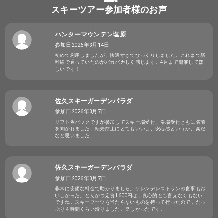
スキーツアー参加者様のお声
ハンターマウンテン塩原
参加日2026年3月14日
初めて利用しましたが、快適すぎてびっくりしました。これまで新
幹線で通っていたのがバカバカしく感じます。4月まで開催してほ
しいです！
佐久スキーガーデンパラダ
参加日2026年3月7日
リフト券パックですが参加してスキー場受付、浴場受付ともに名前
を聞かれました。転売防止にとてもいいし、安心感というか、楽だ
なと思いました。
佐久スキーガーデンパラダ
参加日2026年3月7日
非常に安価な料金で助かりました。ゲレンデレストランの食事もお
いしかった。とんかつ定食1600円は，良心的とも言えなくもない
ですね。スキーブーツを当たらないものを持って行ったので，たっ
ぷり４時間くらい滑りました。楽しかったです。