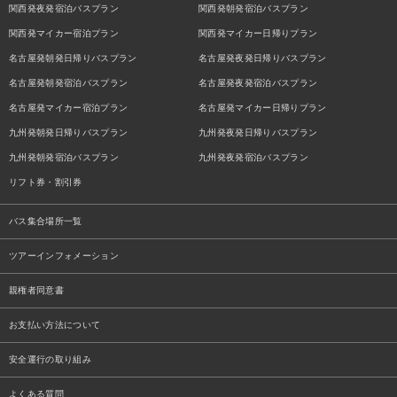
関西発夜発宿泊バスプラン
関西発朝発宿泊バスプラン
関西発マイカー宿泊プラン
関西発マイカー日帰りプラン
名古屋発朝発日帰りバスプラン
名古屋発夜発日帰りバスプラン
名古屋発朝発宿泊バスプラン
名古屋発夜発宿泊バスプラン
名古屋発マイカー宿泊プラン
名古屋発マイカー日帰りプラン
九州発朝発日帰りバスプラン
九州発夜発日帰りバスプラン
九州発朝発宿泊バスプラン
九州発夜発宿泊バスプラン
リフト券・割引券
バス集合場所一覧
ツアーインフォメーション
親権者同意書
お支払い方法について
安全運行の取り組み
よくある質問