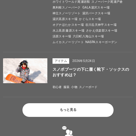
ホワイトワールド尾瀬岩鞍
スノーパーク尾瀬戸倉
奥利根スノーパーク
GALA湯沢スキー場
神立スノーリゾート
湯沢パークスキー場
湯沢高原スキー場
かぐらスキー場
オグナほたかスキー場
谷川岳天神平スキー場
水上高原 藤原スキー場
さかえ倶楽部スキー場
須原スキー場
六日町八海山スキー場
ムイカスノーリゾート
NASPAスキーガーデン
アイテム
2026年5月24日
スノボブーツの下に履く靴下・ソックスの
おすすめは？
初心者
服装
小物
スノーボード
もっと見る