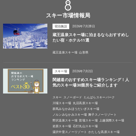
スキー市場情報局
宿泊施設
2026年7月28日
蔵王温泉スキー場に泊まるならおすすめし
たい宿・ホテル11選
蔵王温泉スキー場
山形県
スキー場
2026年7月2日
関越道のおすすめスキー場ランキング！人
気のスキー場30箇所をご紹介します
スキー
スノーボード
たんばらスキーパーク
川場スキー場
丸沼高原スキー場
群馬みなかみほうだいぎスキー場
ノルンみなかみスキー場
舞子スノーリゾート
野沢温泉スキー場
苗場スキー場
上越国際スキー場
岩原スキー場
石打丸山スキー場
湯沢中里スノーリゾート
かたしな高原スキー場