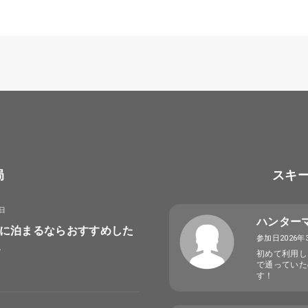
局
スキ
8日
ハンター
に泊まるならおすすめした
参加日2026年
選
初めて利用し
で通っていた
す！