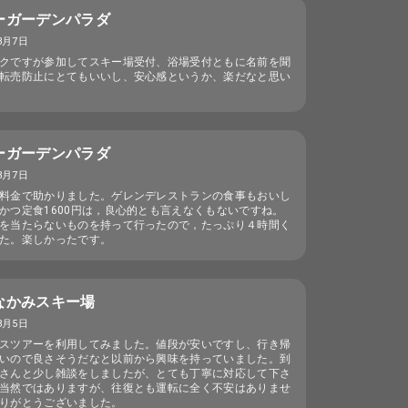
ーガーデンパラダ
3月7日
クですが参加してスキー場受付、浴場受付ともに名前を聞
転売防止にとてもいいし、安心感というか、楽だなと思い
ーガーデンパラダ
3月7日
料金で助かりました。ゲレンデレストランの食事もおいし
かつ定食1600円は，良心的とも言えなくもないですね。
を当たらないものを持って行ったので，たっぷり４時間く
た。楽しかったです。
なかみスキー場
3月5日
スツアーを利用してみました。値段が安いですし、行き帰
いので良さそうだなと以前から興味を持っていました。到
さんと少し雑談をしましたが、とても丁寧に対応して下さ
当然ではありますが、往復とも運転に全く不安はありませ
りがとうございました。