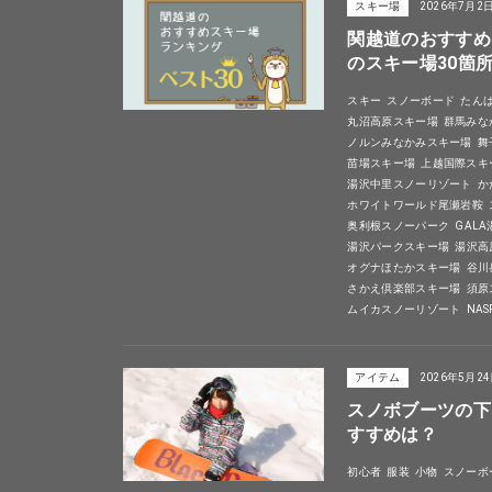
スキー場
2026年7月2
関越道のおすすめ
のスキー場30箇
スキー
スノーボード
たん
丸沼高原スキー場
群馬みな
ノルンみなかみスキー場
舞
苗場スキー場
上越国際スキ
湯沢中里スノーリゾート
か
ホワイトワールド尾瀬岩鞍
奥利根スノーパーク
GAL
湯沢パークスキー場
湯沢高
オグナほたかスキー場
谷川
さかえ倶楽部スキー場
須原
ムイカスノーリゾート
NA
アイテム
2026年5月2
スノボブーツの下
すすめは？
初心者
服装
小物
スノーボ