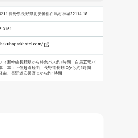
-9211 長野県長野県北安曇郡白馬村神城22114-18
5-3151
//hakubaparkhotel.com/
ＪＲ新幹線長野駅から特急バス約1時間 白馬五竜バ
車 車：上信越道経由、長野道長野ICから約1時間
経由、長野道安曇野ICから約1時間