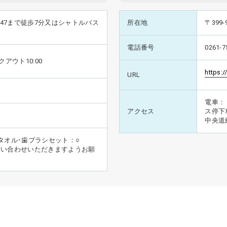
a47まで徒歩7分又はシャトルバス
所在地
〒399
電話番号
0261-7
クアウト10:00
https:
URL
）
電車：
アクセス
ス停下
中央道
タオル･歯ブラシセット：○
問い合わせいただきますようお願