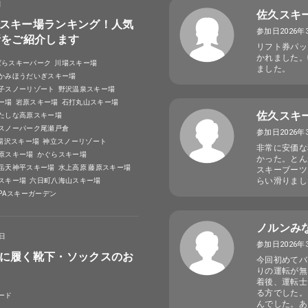
日
佐久スキ
スキー場ランキング！人気
参加日2026年
所をご紹介します
リフト券パッ
かれました。
ばらスキーパーク
川場スキー場
ました。
かみほうだいぎスキー場
子スノーリゾート
野沢温泉スキー場
ー場
岩原スキー場
石打丸山スキー場
佐久スキ
たしな高原スキー場
スノーパーク尾瀬戸倉
参加日2026年
A湯沢スキー場
神立スノーリゾート
非常に安価な
原スキー場
かぐらスキー場
かった。とん
岳天神平スキー場
水上高原 藤原スキー場
スキーブーツ
らい滑りまし
スキー場
六日町八海山スキー場
SPAスキーガーデン
ノルンみ
4日
参加日2026年
に履く靴下・ソックスのお
今回初めてバ
りの運転が無
着後、運転士
る方でした。
ード
んでした。あ