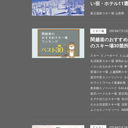
い宿・ホテル11
蔵王温泉スキー場
山形県
スキー場
2026年7月2
関越道のおすすめ
のスキー場30箇
スキー
スノーボード
たん
丸沼高原スキー場
群馬みな
ノルンみなかみスキー場
舞
苗場スキー場
上越国際スキ
湯沢中里スノーリゾート
か
ホワイトワールド尾瀬岩鞍
奥利根スノーパーク
GAL
湯沢パークスキー場
湯沢高
オグナほたかスキー場
谷川
さかえ倶楽部スキー場
須原
ムイカスノーリゾート
NA
アイテム
2026年5月2