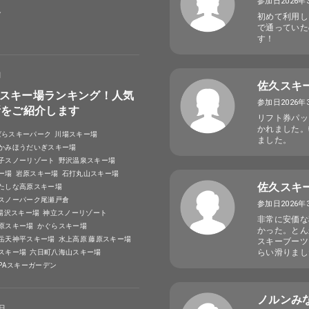
参加日2026年
選
初めて利用し
で通っていた
す！
日
佐久スキ
スキー場ランキング！人気
参加日2026年
所をご紹介します
リフト券パッ
かれました。
ばらスキーパーク
川場スキー場
ました。
かみほうだいぎスキー場
子スノーリゾート
野沢温泉スキー場
ー場
岩原スキー場
石打丸山スキー場
佐久スキ
たしな高原スキー場
スノーパーク尾瀬戸倉
参加日2026年
A湯沢スキー場
神立スノーリゾート
非常に安価な
原スキー場
かぐらスキー場
かった。とん
岳天神平スキー場
水上高原 藤原スキー場
スキーブーツ
らい滑りまし
スキー場
六日町八海山スキー場
SPAスキーガーデン
ノルンみ
4日