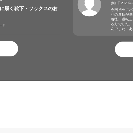
参加日2026年
に履く靴下・ソックスのお
今回初めてバ
りの運転が無
着後、運転士
る方でした。
ード
んでした。あ