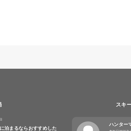
局
スキ
8日
ハンター
に泊まるならおすすめした