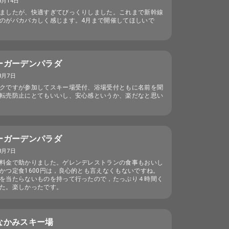
3月14日
ましたが、快適すぎてびっくりしました。これまで新幹線
のがバカバカしく感じます。4月まで開催してほしいで
ーガーデンパラダ
3月7日
クですが参加してスキー場受付、浴場受付ともに名前を聞
転売防止にとてもいいし、安心感というか、楽だなと思い
ーガーデンパラダ
3月7日
料金で助かりました。ゲレンデレストランの食事もおいし
かつ定食1600円は，良心的とも言えなくもないですね。
を当たらないものを持って行ったので，たっぷり４時間く
た。楽しかったです。
なかみスキー場