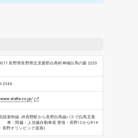
-9211 長野県長野県北安曇郡白馬村神城白馬の森 2220
5-2244
/www.stelle.co.jp/
北陸新幹線 JR長野駅から長野白馬線バスで白馬五竜
 車：関越・上信越自動車道 更埴・長野I.CからR14
馬・長野オリンピック道路)