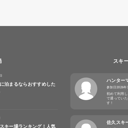
局
スキ
8日
ハンター
に泊まるならおすすめした
参加日2026年
選
初めて利用し
で通っていた
す！
日
佐久スキ
スキー場ランキング！人気