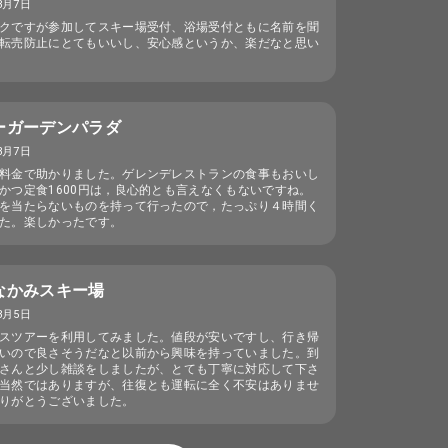
3月7日
クですが参加してスキー場受付、浴場受付ともに名前を聞
転売防止にとてもいいし、安心感というか、楽だなと思い
ーガーデンパラダ
3月7日
料金で助かりました。ゲレンデレストランの食事もおいし
かつ定食1600円は，良心的とも言えなくもないですね。
を当たらないものを持って行ったので，たっぷり４時間く
た。楽しかったです。
なかみスキー場
3月5日
スツアーを利用してみました。値段が安いですし、行き帰
いので良さそうだなと以前から興味を持っていました。到
さんと少し雑談をしましたが、とても丁寧に対応して下さ
当然ではありますが、往復とも運転に全く不安はありませ
りがとうございました。