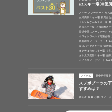
のスキー場30箇
スキー
スノーボード
たん
丸沼高原スキー場
群馬みな
ノルンみなかみスキー場
舞
苗場スキー場
上越国際スキ
湯沢中里スノーリゾート
か
ホワイトワールド尾瀬岩鞍
奥利根スノーパーク
GAL
湯沢パークスキー場
湯沢高
オグナほたかスキー場
谷川
さかえ倶楽部スキー場
須原
ムイカスノーリゾート
NA
アイテム
2026年5月2
スノボブーツの下
すすめは？
初心者
服装
小物
スノーボ