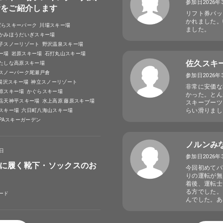
参加日2026年
所をご紹介します
リフト券パッ
かれました。
ばらスキーパーク
川場スキー場
ました。
かみほうだいぎスキー場
子スノーリゾート
野沢温泉スキー場
ー場
岩原スキー場
石打丸山スキー場
佐久スキ
たしな高原スキー場
スノーパーク尾瀬戸倉
参加日2026年
A湯沢スキー場
神立スノーリゾート
非常に安価な
原スキー場
かぐらスキー場
かった。とん
岳天神平スキー場
水上高原 藤原スキー場
スキーブーツ
らい滑りまし
スキー場
六日町八海山スキー場
SPAスキーガーデン
ノルンみ
4日
参加日2026年
に履く靴下・ソックスのお
今回初めてバ
りの運転が無
着後、運転士
る方でした。
ード
んでした。あ