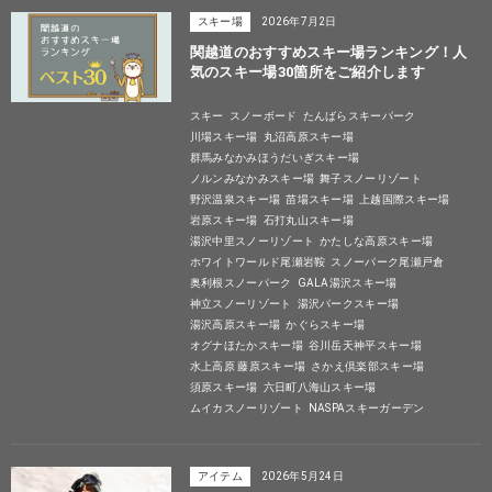
スキー場
2026年7月2日
関越道のおすすめスキー場ランキング！人
気のスキー場30箇所をご紹介します
スキー
スノーボード
たんばらスキーパーク
川場スキー場
丸沼高原スキー場
群馬みなかみほうだいぎスキー場
ノルンみなかみスキー場
舞子スノーリゾート
野沢温泉スキー場
苗場スキー場
上越国際スキー場
岩原スキー場
石打丸山スキー場
湯沢中里スノーリゾート
かたしな高原スキー場
ホワイトワールド尾瀬岩鞍
スノーパーク尾瀬戸倉
奥利根スノーパーク
GALA湯沢スキー場
神立スノーリゾート
湯沢パークスキー場
湯沢高原スキー場
かぐらスキー場
オグナほたかスキー場
谷川岳天神平スキー場
水上高原 藤原スキー場
さかえ倶楽部スキー場
須原スキー場
六日町八海山スキー場
ムイカスノーリゾート
NASPAスキーガーデン
アイテム
2026年5月24日