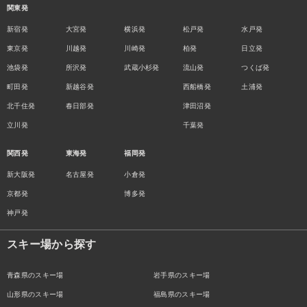
関東発
新宿発
大宮発
横浜発
松戸発
水戸発
東京発
川越発
川崎発
柏発
日立発
池袋発
所沢発
武蔵小杉発
流山発
つくば発
町田発
新越谷発
西船橋発
土浦発
北千住発
春日部発
津田沼発
立川発
千葉発
関西発
東海発
福岡発
新大阪発
名古屋発
小倉発
京都発
博多発
神戸発
スキー場から探す
青森県のスキー場
岩手県のスキー場
山形県のスキー場
福島県のスキー場