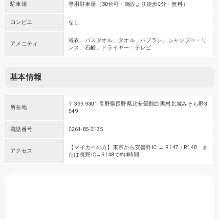
駐車場
専用駐車場（30台可・施設より徒歩0分・無料）
コンビニ
なし
浴衣、バスタオル、タオル、ハブラシ、シャンプー・リ
アメニティ
ンス、石鹸、ドライヤー、テレビ
基本情報
〒399-9301 長野県長野県北安曇郡白馬村北城みそら野3
所在地
549
電話番号
0261-85-2135
【マイカーの方】東京から安曇野IC → R147・R148 ま
アクセス
たは長野IC→R148で約4時間