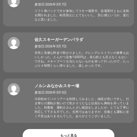
参加日2026年3月7日
リフト券パックですが参加してスキー場受付、浴場受付ともに名前
を聞かれました。転売防止にとてもいいし、安心感というか、楽だ
なと思いました。
佐久スキーガーデンパラダ
参加日2026年3月7日
非常に安価な料金で助かりました。ゲレンデレストランの食事もお
いしかった。とんかつ定食1600円は，良心的とも言えなくもない
ですね。スキーブーツを当たらないものを持って行ったので，たっ
ぷり４時間くらい滑りました。楽しかったです。
ノルンみなかみスキー場
参加日2026年3月5日
今回初めてバスツアーを利用してみました。値段が安いですし、行
き帰りの運転が無いので良さそうだなと以前から興味を持っていま
した。到着後、運転士さんと少し雑談をしましたが、とても丁寧に
対応して下さる方でした。当然ではありますが、往復とも運転に全
く不安はありませんでした。ありがとうございました。
もっと見る