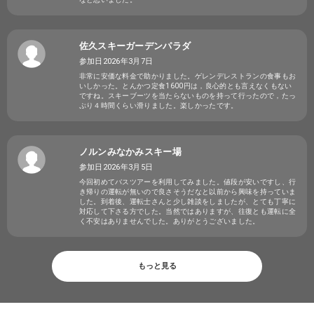
佐久スキーガーデンパラダ
参加日2026年3月7日
非常に安価な料金で助かりました。ゲレンデレストランの食事もお
いしかった。とんかつ定食1600円は，良心的とも言えなくもない
ですね。スキーブーツを当たらないものを持って行ったので，たっ
ぷり４時間くらい滑りました。楽しかったです。
ノルンみなかみスキー場
参加日2026年3月5日
今回初めてバスツアーを利用してみました。値段が安いですし、行
き帰りの運転が無いので良さそうだなと以前から興味を持っていま
した。到着後、運転士さんと少し雑談をしましたが、とても丁寧に
対応して下さる方でした。当然ではありますが、往復とも運転に全
く不安はありませんでした。ありがとうございました。
もっと見る