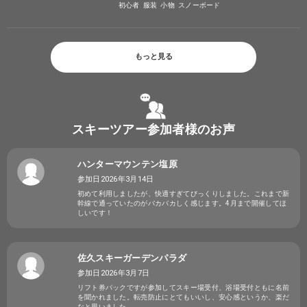
初心者
服装
小物
スノーボード
もっと見る
スキーツアー参加者様のお声
ハンターマウンテン塩原
参加日2026年3月14日
初めて利用しましたが、快適すぎてびっくりしました。これまで新
幹線で通っていたのがバカバカしく感じます。4月まで開催してほ
しいです！
佐久スキーガーデンパラダ
参加日2026年3月7日
リフト券パックですが参加してスキー場受付、浴場受付ともに名前
を聞かれました。転売防止にとてもいいし、安心感というか、楽だ
なと思いました。