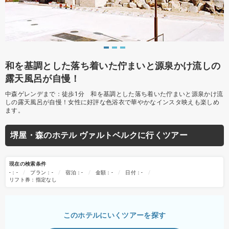
和を基調とした落ち着いた佇まいと源泉かけ流しの
露天風呂が自慢！
中森ゲレンデまで：徒歩1分 和を基調とした落ち着いた佇まいと源泉かけ流
しの露天風呂が自慢！女性に好評な色浴衣で華やかなインスタ映えも楽しめ
ます。
堺屋・森のホテル ヴァルトベルクに行くツアー
現在の検索条件
-：-
プラン：-
宿泊：-
金額：-
日付：-
リフト券：指定なし
このホテルにいくツアーを探す