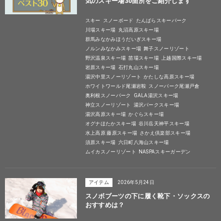
気のスキー場30箇所をご紹介します
スキー
スノーボード
たんばらスキーパーク
川場スキー場
丸沼高原スキー場
群馬みなかみほうだいぎスキー場
ノルンみなかみスキー場
舞子スノーリゾート
野沢温泉スキー場
苗場スキー場
上越国際スキー場
岩原スキー場
石打丸山スキー場
湯沢中里スノーリゾート
かたしな高原スキー場
ホワイトワールド尾瀬岩鞍
スノーパーク尾瀬戸倉
奥利根スノーパーク
GALA湯沢スキー場
神立スノーリゾート
湯沢パークスキー場
湯沢高原スキー場
かぐらスキー場
オグナほたかスキー場
谷川岳天神平スキー場
水上高原 藤原スキー場
さかえ倶楽部スキー場
須原スキー場
六日町八海山スキー場
ムイカスノーリゾート
NASPAスキーガーデン
アイテム
2026年5月24日
スノボブーツの下に履く靴下・ソックスの
おすすめは？