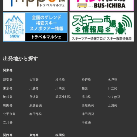
出発地から探す
関東発
新宿発
大宮発
横浜発
松戸発
水戸発
東京発
川越発
川崎発
柏発
日立発
池袋発
所沢発
武蔵小杉発
流山発
つくば発
町田発
新越谷発
西船橋発
土浦発
北千住発
春日部発
津田沼発
立川発
千葉発
関西発
東海発
福岡発