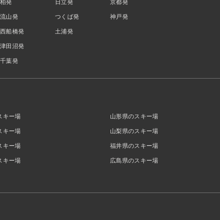
柏発
日立発
京都発
流山発
つくば発
神戸発
西船橋発
土浦発
津田沼発
千葉発
スキー場
山形県のスキー場
スキー場
山梨県のスキー場
スキー場
福井県のスキー場
スキー場
広島県のスキー場