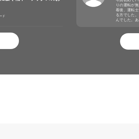
今回初めてバ
りの運転が無
着後、運転士
る方でした。
ード
んでした。あ