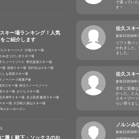
で通っていた
す！
日
佐久スキ
スキー場ランキング！人気
参加日2026年
所をご紹介します
リフト券パッ
かれました。
ばらスキーパーク
川場スキー場
ました。
かみほうだいぎスキー場
子スノーリゾート
野沢温泉スキー場
ー場
岩原スキー場
石打丸山スキー場
佐久スキ
たしな高原スキー場
スノーパーク尾瀬戸倉
参加日2026年
A湯沢スキー場
神立スノーリゾート
非常に安価な
原スキー場
かぐらスキー場
かった。とん
岳天神平スキー場
水上高原 藤原スキー場
スキーブーツ
らい滑りまし
スキー場
六日町八海山スキー場
SPAスキーガーデン
ノルンみ
4日
参加日2026年
に履く靴下・ソックスのお