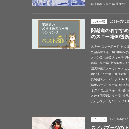
蔵王温泉スキー場
山形県
スキー場
2026年7月2
関越道のおすすめ
のスキー場30箇
スキー
スノーボード
たん
丸沼高原スキー場
群馬みな
ノルンみなかみスキー場
舞
苗場スキー場
上越国際スキ
湯沢中里スノーリゾート
か
ホワイトワールド尾瀬岩鞍
奥利根スノーパーク
GAL
湯沢パークスキー場
湯沢高
オグナほたかスキー場
谷川
さかえ倶楽部スキー場
須原
ムイカスノーリゾート
NA
アイテム
2026年5月2
スノボブーツの下