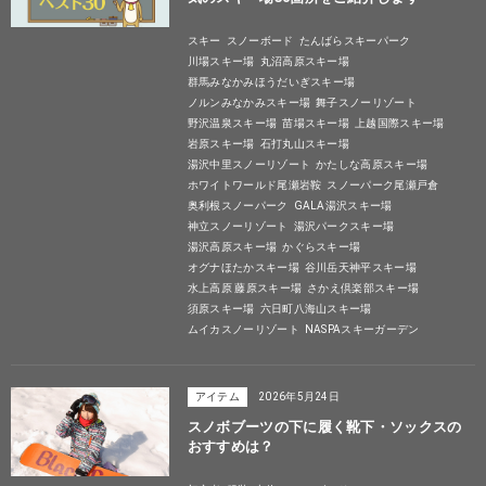
スキー
スノーボード
たんばらスキーパーク
川場スキー場
丸沼高原スキー場
群馬みなかみほうだいぎスキー場
ノルンみなかみスキー場
舞子スノーリゾート
野沢温泉スキー場
苗場スキー場
上越国際スキー場
岩原スキー場
石打丸山スキー場
湯沢中里スノーリゾート
かたしな高原スキー場
ホワイトワールド尾瀬岩鞍
スノーパーク尾瀬戸倉
奥利根スノーパーク
GALA湯沢スキー場
神立スノーリゾート
湯沢パークスキー場
湯沢高原スキー場
かぐらスキー場
オグナほたかスキー場
谷川岳天神平スキー場
水上高原 藤原スキー場
さかえ倶楽部スキー場
須原スキー場
六日町八海山スキー場
ムイカスノーリゾート
NASPAスキーガーデン
アイテム
2026年5月24日
スノボブーツの下に履く靴下・ソックスの
おすすめは？