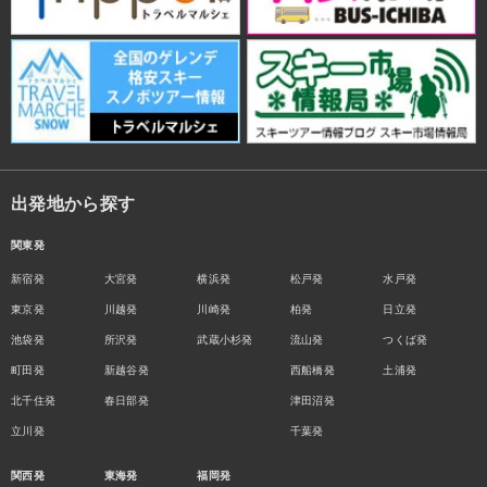
出発地から探す
関東発
新宿発
大宮発
横浜発
松戸発
水戸発
東京発
川越発
川崎発
柏発
日立発
池袋発
所沢発
武蔵小杉発
流山発
つくば発
町田発
新越谷発
西船橋発
土浦発
北千住発
春日部発
津田沼発
立川発
千葉発
関西発
東海発
福岡発