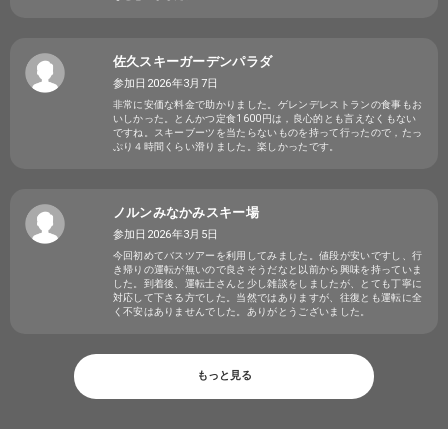
佐久スキーガーデンパラダ
参加日2026年3月7日
非常に安価な料金で助かりました。ゲレンデレストランの食事もお
いしかった。とんかつ定食1600円は，良心的とも言えなくもない
ですね。スキーブーツを当たらないものを持って行ったので，たっ
ぷり４時間くらい滑りました。楽しかったです。
ノルンみなかみスキー場
参加日2026年3月5日
今回初めてバスツアーを利用してみました。値段が安いですし、行
き帰りの運転が無いので良さそうだなと以前から興味を持っていま
した。到着後、運転士さんと少し雑談をしましたが、とても丁寧に
対応して下さる方でした。当然ではありますが、往復とも運転に全
く不安はありませんでした。ありがとうございました。
もっと見る