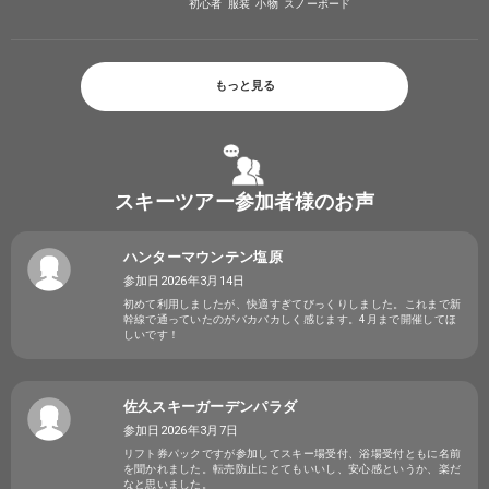
初心者
服装
小物
スノーボード
もっと見る
スキーツアー参加者様のお声
ハンターマウンテン塩原
参加日2026年3月14日
初めて利用しましたが、快適すぎてびっくりしました。これまで新
幹線で通っていたのがバカバカしく感じます。4月まで開催してほ
しいです！
佐久スキーガーデンパラダ
参加日2026年3月7日
リフト券パックですが参加してスキー場受付、浴場受付ともに名前
を聞かれました。転売防止にとてもいいし、安心感というか、楽だ
なと思いました。