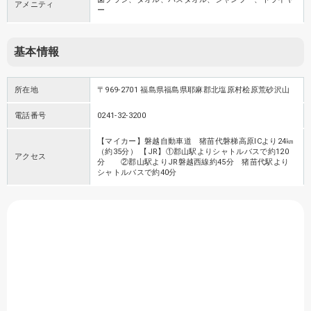
アメニティ
ー
基本情報
所在地
〒969-2701 福島県福島県耶麻郡北塩原村桧原荒砂沢山
電話番号
0241-32-3200
【マイカー】磐越自動車道 猪苗代磐梯高原ICより24㎞
（約35分） 【JR】①郡山駅よりシャトルバスで約120
アクセス
分 ②郡山駅よりJR磐越西線約45分 猪苗代駅より
シャトルバスで約40分