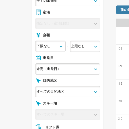
前の
宿泊
金額
-
02
出発日
09
目的地区
16
23
スキー場
30
リフト券