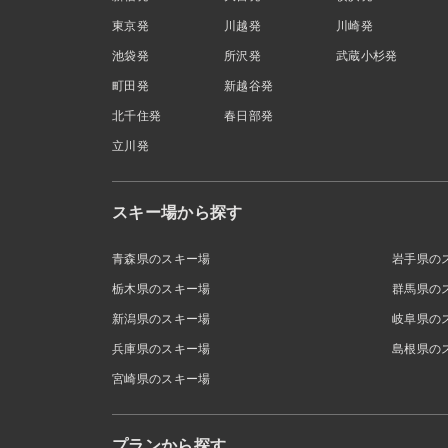
東京発
川越発
川崎発
池袋発
所沢発
武蔵小杉発
町田発
新越谷発
北千住発
春日部発
立川発
スキー場から探す
青森県のスキー場
岩手県の
栃木県のスキー場
群馬県の
新潟県のスキー場
岐阜県の
兵庫県のスキー場
島根県の
宮崎県のスキー場
プランから探す