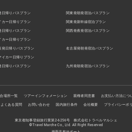
発日帰りバスプラン
関東発朝発宿泊バスプラン
イカー日帰りプラン
関東発新幹線宿泊プラン
発日帰りバスプラン
関西発夜発宿泊バスプラン
イカー日帰りプラン
夜発日帰りバスプラン
名古屋発朝発宿泊バスプラン
マイカー日帰りプラン
発日帰りバスプラン
九州発朝発宿泊バスプラン
合場所一覧
ツアーインフォメーション
親権者同意書
お支払い方法につ
よくある質問
お問い合わせ
国内旅行条件
会社概要
プライバシーポ
東京都知事登録旅行業第2-6256号 株式会社トラベルマルシェ
©Travel Marche Co., Ltd. All Right Reserved
画面共有サポート