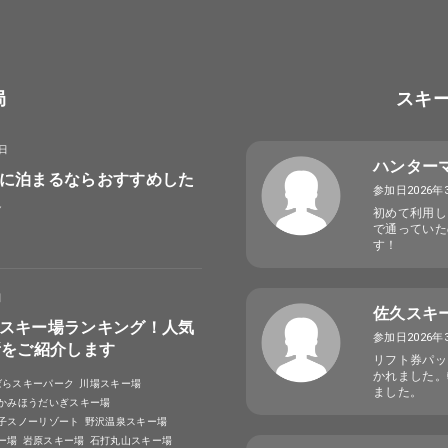
局
スキ
8日
ハンター
に泊まるならおすすめした
参加日2026年
選
初めて利用し
で通っていた
す！
日
佐久スキ
スキー場ランキング！人気
参加日2026年
所をご紹介します
リフト券パッ
かれました。
ばらスキーパーク
川場スキー場
ました。
かみほうだいぎスキー場
子スノーリゾート
野沢温泉スキー場
ー場
岩原スキー場
石打丸山スキー場