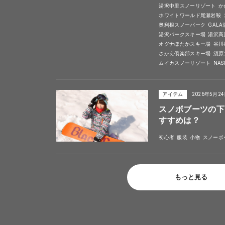
湯沢中里スノーリゾート
か
ホワイトワールド尾瀬岩鞍
奥利根スノーパーク
GAL
湯沢パークスキー場
湯沢高
オグナほたかスキー場
谷川
さかえ倶楽部スキー場
須原
ムイカスノーリゾート
NA
アイテム
2026年5月2
スノボブーツの下
すすめは？
初心者
服装
小物
スノーボ
もっと見る