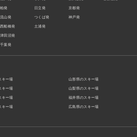
柏発
日立発
京都発
流山発
つくば発
神戸発
西船橋発
土浦発
津田沼発
千葉発
スキー場
山形県のスキー場
スキー場
山梨県のスキー場
スキー場
福井県のスキー場
スキー場
広島県のスキー場