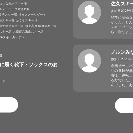
佐久スキ
たしな高原スキー場
スノーパーク尾瀬戸倉
参加日2026年
A湯沢スキー場
神立スノーリゾート
非常に安価な
原スキー場
かぐらスキー場
かった。とん
岳天神平スキー場
水上高原 藤原スキー場
スキーブーツ
らい滑りまし
スキー場
六日町八海山スキー場
SPAスキーガーデン
ノルンみ
4日
参加日2026年
に履く靴下・ソックスのお
今回初めてバ
りの運転が無
着後、運転士
る方でした。
ード
んでした。あ