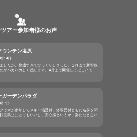
ーツアー参加者様のお声
マウンテン塩原
3月14日
ましたが、快適すぎてびっくりしました。これまで新幹線
のがバカバカしく感じます。4月まで開催してほしいで
ーガーデンパラダ
3月7日
クですが参加してスキー場受付、浴場受付ともに名前を聞
転売防止にとてもいいし、安心感というか、楽だなと思い