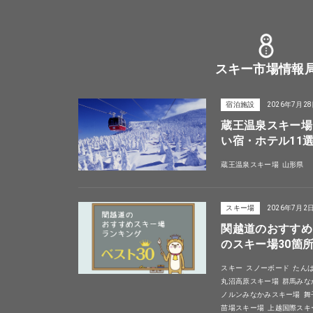
スキー市場情報
宿泊施設
2026年7月2
蔵王温泉スキー場
い宿・ホテル11
蔵王温泉スキー場
山形県
スキー場
2026年7月2
関越道のおすすめ
のスキー場30箇
スキー
スノーボード
たん
丸沼高原スキー場
群馬みな
ノルンみなかみスキー場
舞
苗場スキー場
上越国際スキ