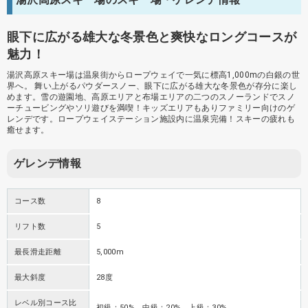
眼下に広がる雄大な冬景色と爽快なロングコースが
魅力！
湯沢高原スキー場は温泉街からロープウェイで一気に標高1,000mの白銀の世
界へ。 舞い上がるパウダースノー、眼下に広がる雄大な冬景色が存分に楽し
めます。雪の遊園地、高原エリアと布場エリアの二つのスノーランドでスノ
ーチュービングやソリ遊びを満喫！キッズエリアもありファミリー向けのゲ
レンデです。ロープウェイステーション施設内に温泉完備！スキーの疲れも
癒せます。
ゲレンデ情報
コース数
8
リフト数
5
最長滑走距離
5,000m
最大斜度
28度
レベル別コース比
初級：50% 中級：20% 上級：30%