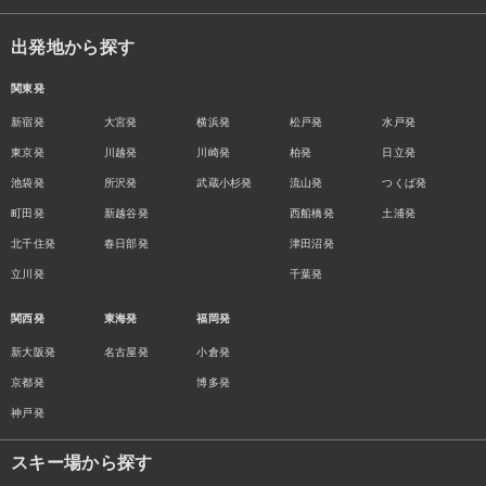
出発地から探す
関東発
新宿発
大宮発
横浜発
松戸発
水戸発
東京発
川越発
川崎発
柏発
日立発
池袋発
所沢発
武蔵小杉発
流山発
つくば発
町田発
新越谷発
西船橋発
土浦発
北千住発
春日部発
津田沼発
立川発
千葉発
関西発
東海発
福岡発
新大阪発
名古屋発
小倉発
京都発
博多発
神戸発
スキー場から探す