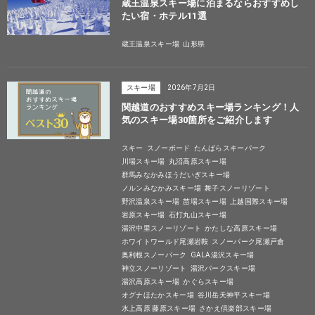
蔵王温泉スキー場に泊まるならおすすめし
たい宿・ホテル11選
蔵王温泉スキー場
山形県
スキー場
2026年7月2日
関越道のおすすめスキー場ランキング！人
気のスキー場30箇所をご紹介します
スキー
スノーボード
たんばらスキーパーク
川場スキー場
丸沼高原スキー場
群馬みなかみほうだいぎスキー場
ノルンみなかみスキー場
舞子スノーリゾート
野沢温泉スキー場
苗場スキー場
上越国際スキー場
岩原スキー場
石打丸山スキー場
湯沢中里スノーリゾート
かたしな高原スキー場
ホワイトワールド尾瀬岩鞍
スノーパーク尾瀬戸倉
奥利根スノーパーク
GALA湯沢スキー場
神立スノーリゾート
湯沢パークスキー場
湯沢高原スキー場
かぐらスキー場
オグナほたかスキー場
谷川岳天神平スキー場
水上高原 藤原スキー場
さかえ倶楽部スキー場