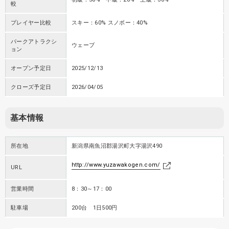
較
プレイヤー比較
スキー：60% スノボー：40%
パークアトラクシ
ウェーブ
ョン
オープン予定日
2025/12/13
クローズ予定日
2026/04/05
基本情報
所在地
新潟県南魚沼郡湯沢町大字湯沢490
http://www.yuzawakogen.com/
URL
営業時間
8：30～17：00
駐車場
200台 1日500円