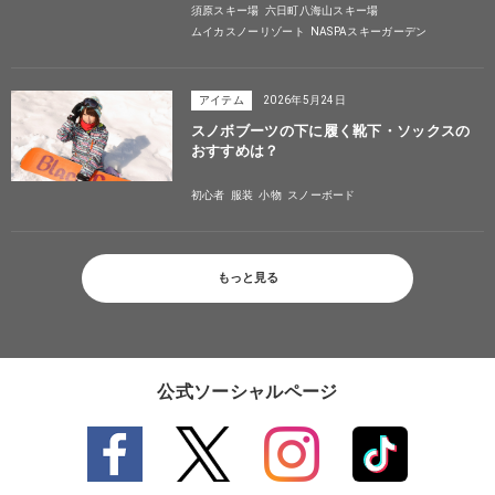
須原スキー場
六日町八海山スキー場
ムイカスノーリゾート
NASPAスキーガーデン
アイテム
2026年5月24日
スノボブーツの下に履く靴下・ソックスの
おすすめは？
初心者
服装
小物
スノーボード
もっと見る
公式ソーシャルページ