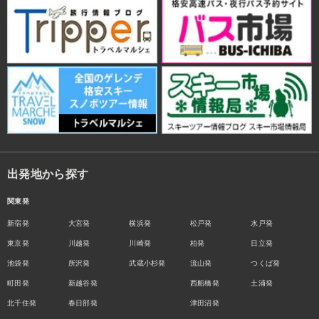
出発地から探す
関東発
新宿発
大宮発
横浜発
松戸発
水戸発
東京発
川越発
川崎発
柏発
日立発
池袋発
所沢発
武蔵小杉発
流山発
つくば発
町田発
新越谷発
西船橋発
土浦発
北千住発
春日部発
津田沼発