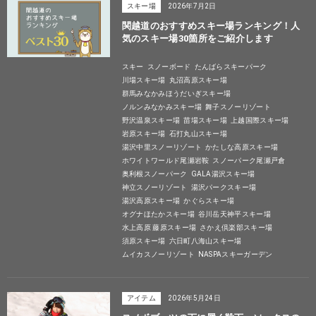
スキー場
2026年7月2日
関越道のおすすめスキー場ランキング！人
気のスキー場30箇所をご紹介します
スキー
スノーボード
たんばらスキーパーク
川場スキー場
丸沼高原スキー場
群馬みなかみほうだいぎスキー場
ノルンみなかみスキー場
舞子スノーリゾート
野沢温泉スキー場
苗場スキー場
上越国際スキー場
岩原スキー場
石打丸山スキー場
湯沢中里スノーリゾート
かたしな高原スキー場
ホワイトワールド尾瀬岩鞍
スノーパーク尾瀬戸倉
奥利根スノーパーク
GALA湯沢スキー場
神立スノーリゾート
湯沢パークスキー場
湯沢高原スキー場
かぐらスキー場
オグナほたかスキー場
谷川岳天神平スキー場
水上高原 藤原スキー場
さかえ倶楽部スキー場
須原スキー場
六日町八海山スキー場
ムイカスノーリゾート
NASPAスキーガーデン
アイテム
2026年5月24日