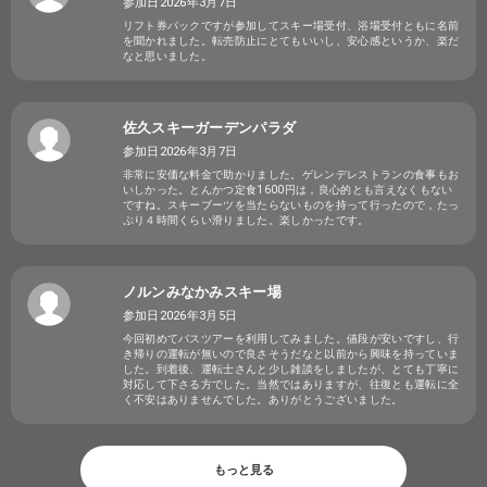
参加日2026年3月7日
リフト券パックですが参加してスキー場受付、浴場受付ともに名前
を聞かれました。転売防止にとてもいいし、安心感というか、楽だ
なと思いました。
佐久スキーガーデンパラダ
参加日2026年3月7日
非常に安価な料金で助かりました。ゲレンデレストランの食事もお
いしかった。とんかつ定食1600円は，良心的とも言えなくもない
ですね。スキーブーツを当たらないものを持って行ったので，たっ
ぷり４時間くらい滑りました。楽しかったです。
ノルンみなかみスキー場
参加日2026年3月5日
今回初めてバスツアーを利用してみました。値段が安いですし、行
き帰りの運転が無いので良さそうだなと以前から興味を持っていま
した。到着後、運転士さんと少し雑談をしましたが、とても丁寧に
対応して下さる方でした。当然ではありますが、往復とも運転に全
く不安はありませんでした。ありがとうございました。
もっと見る