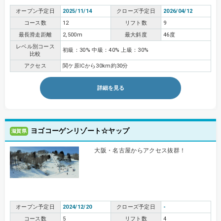
オープン予定日
2025/11/14
クローズ予定日
2026/04/12
コース数
12
リフト数
9
最長滑走距離
2,500m
最大斜度
46度
レベル別コース
初級：30% 中級：40% 上級：30%
比較
アクセス
関ケ原ICから30km約30分
詳細を見る
ヨゴコーゲンリゾート☆ヤップ
滋賀県
大阪・名古屋からアクセス抜群！
オープン予定日
2024/12/20
クローズ予定日
-
コース数
5
リフト数
4