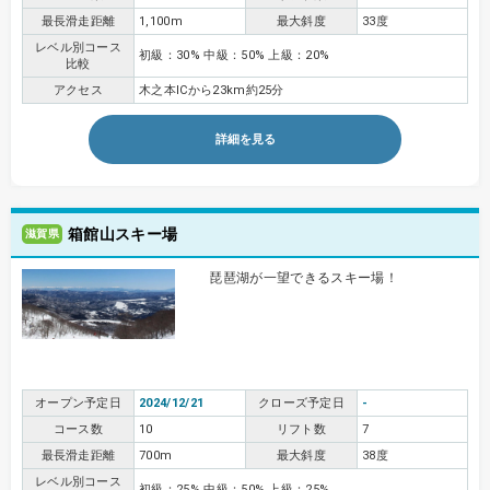
最長滑走距離
1,100m
最大斜度
33度
レベル別コース
初級：30% 中級：50% 上級：20%
比較
アクセス
木之本ICから23km約25分
詳細を見る
箱館山スキー場
滋賀県
琵琶湖が一望できるスキー場！
オープン予定日
2024/12/21
クローズ予定日
-
コース数
10
リフト数
7
最長滑走距離
700m
最大斜度
38度
レベル別コース
初級：25% 中級：50% 上級：25%