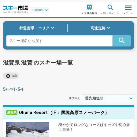
バス集合場所
バス・マイカー
メニュー
都道府県・エリア
高速道路
滋賀県 滋賀 のスキー場一覧
滋賀
5
1-5
件中
件
並び替え
Ohana Resort（旧：国境高原スノーパーク）
滋賀県
穏やかでロングなコースはキッズや初心者
に最適！