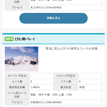
比較
アクセス
木之本ICから31km約45分
詳細を見る
びわ湖バレイ
滋賀県
変化に富んだ9つの多彩なコースが自慢
オープン予定日
-
クローズ予定日
-
コース数
9
リフト数
6
最長滑走距離
1,400m
最大斜度
30度
レベル別コース
初級：30% 中級：60% 上級：10%
比較
アクセス
京都東ICから30km約40分