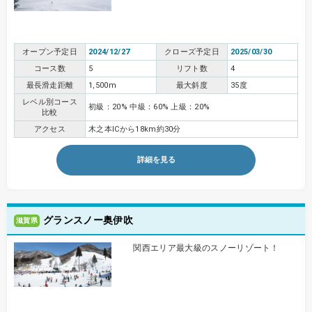
オープン予定日
2024/12/27
クローズ予定日
2025/03/30
コース数
5
リフト数
4
最長滑走距離
1,500m
最大斜度
35度
レベル別コース
初級：20% 中級：60% 上級：20%
比較
アクセス
木之本ICから18km約30分
詳細を見る
グランスノー奥伊吹
滋賀県
関西エリア最大級のスノーリゾート！