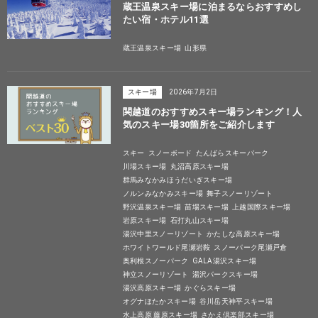
蔵王温泉スキー場に泊まるならおすすめし
たい宿・ホテル11選
蔵王温泉スキー場
山形県
スキー場
2026年7月2日
関越道のおすすめスキー場ランキング！人
気のスキー場30箇所をご紹介します
スキー
スノーボード
たんばらスキーパーク
川場スキー場
丸沼高原スキー場
群馬みなかみほうだいぎスキー場
ノルンみなかみスキー場
舞子スノーリゾート
野沢温泉スキー場
苗場スキー場
上越国際スキー場
岩原スキー場
石打丸山スキー場
湯沢中里スノーリゾート
かたしな高原スキー場
ホワイトワールド尾瀬岩鞍
スノーパーク尾瀬戸倉
奥利根スノーパーク
GALA湯沢スキー場
神立スノーリゾート
湯沢パークスキー場
湯沢高原スキー場
かぐらスキー場
オグナほたかスキー場
谷川岳天神平スキー場
水上高原 藤原スキー場
さかえ倶楽部スキー場