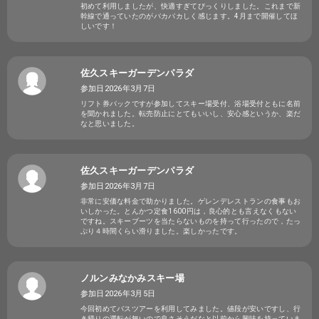
初めて利用しましたが、快適すぎてびっくりしました。これまで新
幹線で通っていたのがバカバカしく感じます。4月まで開催してほ
しいです！
佐久スキーガーデンパラダ
参加日2026年3月7日
リフト券パックですが参加してスキー場受付、浴場受付ともに名前
を聞かれました。転売防止にとてもいいし、安心感というか、楽だ
なと思いました。
佐久スキーガーデンパラダ
参加日2026年3月7日
非常に安価な料金で助かりました。ゲレンデレストランの食事もお
いしかった。とんかつ定食1600円は，良心的とも言えなくもない
ですね。スキーブーツを当たらないものを持って行ったので，たっ
ぷり４時間くらい滑りました。楽しかったです。
ノルンみなかみスキー場
参加日2026年3月5日
今回初めてバスツアーを利用してみました。値段が安いですし、行
き帰りの運転が無いので良さそうだなと以前から興味を持っていま