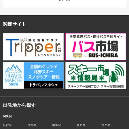
関連サイト
出発地から探す
関東発
新宿発
大宮発
横浜発
松戸発
水戸発