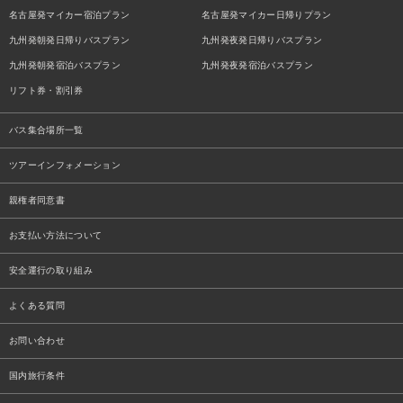
名古屋発マイカー宿泊プラン
名古屋発マイカー日帰りプラン
九州発朝発日帰りバスプラン
九州発夜発日帰りバスプラン
九州発朝発宿泊バスプラン
九州発夜発宿泊バスプラン
リフト券・割引券
バス集合場所一覧
ツアーインフォメーション
親権者同意書
お支払い方法について
安全運行の取り組み
よくある質問
お問い合わせ
国内旅行条件