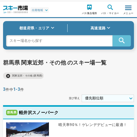
バス集合場所
バス・マイカー
メニュー
都道府県・エリア
高速道路
群馬県 関東近郊・その他 のスキー場一覧
関東近郊・その他 (群馬県)
3
1-3
件中
件
並び替え
軽井沢スノーパーク
群馬県
晴天率90％！ゲレンデデビューに最適！