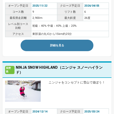
オープン予定日
2025/11/22
クローズ予定日
2026/04/05
コース数
9
リフト数
6
最長滑走距離
2,900m
最大斜度
26度
レベル別コース
初級：40% 中級：40% 上級：20%
比較
アクセス
東部湯の丸ICから15km約25分
詳細を見る
NINJA SNOW HIGHLAND（ニンジャ スノーハイラン
長野
県
ド）
ニンジャをコンセプトに雪山で遊ぼう！
オープン予定日
2024/12/14
クローズ予定日
2025/03/24