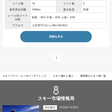
コース数
10
リフト数
2
最長滑走距離
1800m
最大斜度
30度
レベル別コース
初級：40% 中級：40% 上級：20%
比較
アクセス
上田菅平ICから24km約30分
詳細を見る
1
スキーツアー・スノボーツアートップ
スキー場から選ぶ
群馬県のスキー場一覧
スキー市場情報局
宿泊施設
2026年7月28日