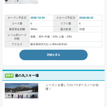
オープン予定日
2025/12/20
クローズ予定日
2026/03/22
コース数
6
リフト数
6
最長滑走距離
980m
最大斜度
32度
レベル別コース
初級：30% 中級：50% 上級：20%
比較
アクセス
碓氷軽井沢ICから30km約45分
詳細を見る
湯の丸スキー場
長野県
シーズンを通してのパウダースノーが自
慢！