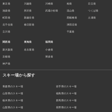
東京発
川越発
川崎発
柏発
日立発
池袋発
所沢発
武蔵小杉発
流山発
つくば発
町田発
新越谷発
西船橋発
土浦発
北千住発
春日部発
津田沼発
立川発
千葉発
関西発
東海発
福岡発
新大阪発
名古屋発
小倉発
京都発
博多発
神戸発
スキー場から探す
青森県のスキー場
岩手県のスキー場
山形県のスキー場
福島県のスキー場
栃木県のスキー場
群馬県のスキー場
山梨県のスキー場
長野県のスキー場